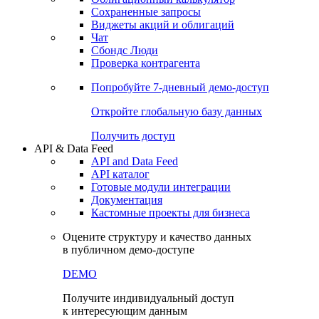
Сохраненные запросы
Виджеты акций и облигаций
Чат
Сбондс Люди
Проверка контрагента
Попробуйте
7-дневный
демо-доступ
Откройте глобальную базу данных
Получить доступ
API & Data Feed
API and Data Feed
API каталог
Готовые модули интеграции
Документация
Кастомные проекты для бизнеса
Оцените структуру и качество данных
в публичном демо-доступе
DEMO
Получите индивидуальный доступ
к интересующим данным