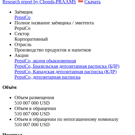
Research report by Cbonds-PRAAMS
Скачать
Заёмщик
PepsiCo
Полное название заёмщика / эмитента
PepsiCo
Сектор
Корпоративный
Отрасль
Производство продуктов и напитков
Акции
PepsiCo, акция обыкновенная
PepsiCo, Бразильская депозитарная расписка (БДР)
PepsiCo, Канадская депозитарная расписка (КДР)
PepsiCo, депозитарная расписка
Объём
Объем размещения
510 007 000 USD
Объем в обращении
510 007 000 USD
Объем в обращении по непогашенному номиналу
510 007 000 USD
Номинал