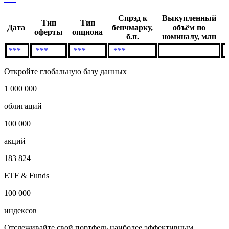
Спрэд к
Выкупленный
Тип
Тип
Дата
бенчмарку,
объём по
оферты
опциона
б.п.
номиналу, млн
***
***
***
***
Откройте глобальную базу данных
1 000 000
облигаций
100 000
акций
183 824
ETF & Funds
100 000
индексов
Отслеживайте свой портфель наиболее эффективным