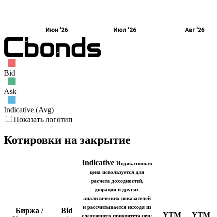
Июн '26
Июл '26
Авг '26
Bid
Ask
Indicative (Avg)
Показать логотип
Котировки на закрытие
Indicative
Индикативная
цена используется для
расчета доходностей,
дюрации и других
аналитических показателей
и рассчитывается исходя из
Биржа /
Bid
YTM
YTM
следующего приоритета цен: