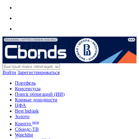
РЕКЛАМА • HTTPS://WWW.HSE.RU/
Войти
Зарегистрироваться
Портфель
Консенсусы
Поиск облигаций (ИИ)
Кривые доходности
ЦФА
Best bid/ask
Золото
new
Крипто
Сбондс-ТВ
Watchlist