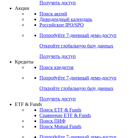
Получить доступ
Акции
Поиск акций
Дивидендный календарь
Российские IPO/SPO
Попробуйте
7-дневный
демо-доступ
Откройте глобальную базу данных
Получить доступ
Кредиты
Поиск кредитов
Попробуйте
7-дневный
демо-доступ
Откройте глобальную базу данных
Получить доступ
ETF & Funds
Поиск ETF & Funds
Сравнение ETF & Funds
Поиск ПИФ
Поиск Mutual Funds
Попробуйте
7-дневный
демо-доступ