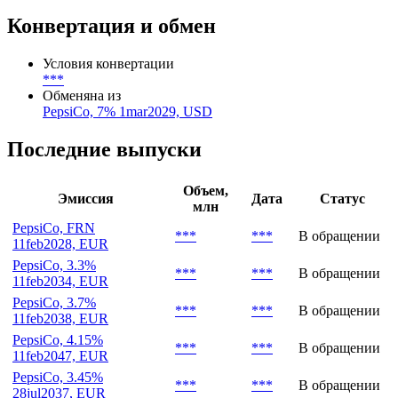
Конвертация и обмен
Условия конвертации
***
Обменяна из
PepsiCo, 7% 1mar2029, USD
Последние выпуски
Объем,
Эмиссия
Дата
Статус
млн
PepsiCo, FRN
***
***
В обращении
11feb2028, EUR
PepsiCo, 3.3%
***
***
В обращении
11feb2034, EUR
PepsiCo, 3.7%
***
***
В обращении
11feb2038, EUR
PepsiCo, 4.15%
***
***
В обращении
11feb2047, EUR
PepsiCo, 3.45%
***
***
В обращении
28jul2037, EUR