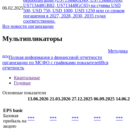
еврооблигации (US713448GD49, US713448GA00,
US713448GB82, US713448GC65) на суммы USD
06.02.2025
500, USD 750, USD 1000, USD 1250 млн со сроком
погашения в 2027, 2028, 2030, 2035 годах
соответственно.
Все новости организации
Мультипликаторы
Методика
new
Полная информация о финансовой отчетности
организации по МСФО с графиками показателей
Вся
отчетность
Квартальные
Годовые
Основные показатели
13.06.2026
21.03.2026
27.12.2025
06.09.2025
14.06.
EPS basic
Базовая
***
***
***
***
***
прибыль на
акцию