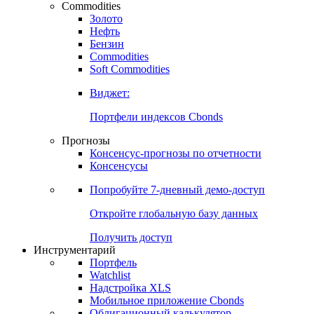
Commodities
Золото
Нефть
Бензин
Commodities
Soft Commodities
Виджет:
Портфели индексов Cbonds
Прогнозы
Консенсус-прогнозы по отчетности
Консенсусы
Попробуйте
7-дневный
демо-доступ
Откройте глобальную базу данных
Получить доступ
Инструментарий
Портфель
Watchlist
Надстройка XLS
Мобильное приложение Cbonds
Облигационный калькулятор