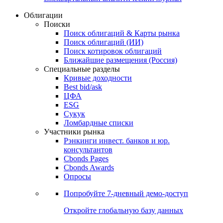
Облигации
Поиски
Поиск облигаций & Карты рынка
Поиск облигаций (ИИ)
Поиск котировок облигаций
Ближайшие размещения (Россия)
Специальные разделы
Кривые доходности
Best bid/ask
ЦФА
ESG
Сукук
Ломбардные списки
Участники рынка
Рэнкинги инвест. банков и юр.
консультантов
Cbonds Pages
Cbonds Awards
Опросы
Попробуйте
7-дневный
демо-доступ
Откройте глобальную базу данных