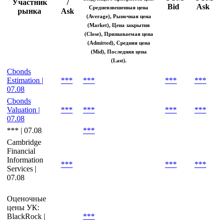
Участник
/
Bid
Ask
Средневзвешенная цена
рынка
Ask
(Average), Рыночная цена
(Market), Цена закрытия
(Close), Признаваемая цена
(Admitted), Средняя цена
(Mid), Последняя цена
(Last).
Cbonds
Estimation |
***
***
***
***
07.08
Cbonds
Valuation |
***
***
***
***
07.08
*** | 07.08
***
Cambridge
Financial
Information
***
***
***
Services |
07.08
Оценочные
цены УК:
BlackRock |
***