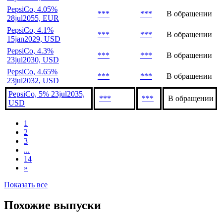
PepsiCo, 4.05%
***
***
В обращении
28jul2055, EUR
PepsiCo, 4.1%
***
***
В обращении
15jan2029, USD
PepsiCo, 4.3%
***
***
В обращении
23jul2030, USD
PepsiCo, 4.65%
***
***
В обращении
23jul2032, USD
PepsiCo, 5% 23jul2035,
***
***
В обращении
USD
1
2
3
...
14
»
Показать все
Похожие выпуски