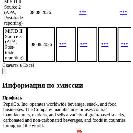
MiFID II
Source 2
(APA,
08.08.2026
***
***
Post-trade
reporting)
MiFID II
Source 3
(APA,
08.08.2026
***
***
***
***
Post-
trade
reporting)
Скачать в Excel
Информация по эмиссии
Профиль
PepsiCo, Inc. operates worldwide beverage, snack, and food
businesses. The Company manufactures or uses contract
manufacturers, markets, and sells a variety of grain-based snacks,
carbonated and non-carbonated beverages, and foods in countries
throughout the world.