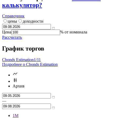
калькулятор?
Справочник
цены
доходности
Цена
% от номинала
Рассчитать
График торгов
Cbonds Estimation
1/11
Подробнее о Cbonds Estimation
Архив
—
1М