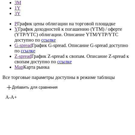
3М
1Y
3Y
P
График цены облигации на торговой площадке
Y
График доходностей к погашению (YTM) / оферте
(YTP/YTC) облигации. Описание YTM/YTP/YTC
доступно по
ссылке
G-spread
График G-spread. Описание G-spread доступно
по
ссылке
Z-spread
График Z-spread к свопам. Описание Z-spread к
свопам доступно по
ссылке
Map
Карта рынка
Все торговые параметры доступны в режиме таблицы
Добавить для сравнения