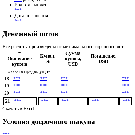
Валюта выплат
***
Дата погашения
***
Денежный поток
Все расчеты произведены от минимального торгового лота
#
Сумма
Купон,
Погашение,
Окончание
купона,
%
USD
купона
USD
Показать предыдущие
18
***
***
***
***
19
***
***
***
***
20
***
***
***
***
21
***
***
***
***
***
Скачать в Excel
Условия досрочного выкупа
***