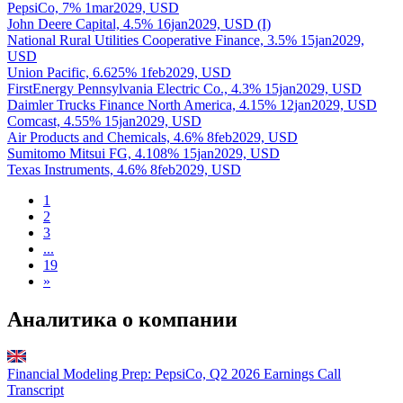
PepsiCo, 7% 1mar2029, USD
John Deere Capital, 4.5% 16jan2029, USD (I)
National Rural Utilities Cooperative Finance, 3.5% 15jan2029,
USD
Union Pacific, 6.625% 1feb2029, USD
FirstEnergy Pennsylvania Electric Co., 4.3% 15jan2029, USD
Daimler Trucks Finance North America, 4.15% 12jan2029, USD
Comcast, 4.55% 15jan2029, USD
Air Products and Chemicals, 4.6% 8feb2029, USD
Sumitomo Mitsui FG, 4.108% 15jan2029, USD
Texas Instruments, 4.6% 8feb2029, USD
1
2
3
...
19
»
Аналитика о компании
Financial Modeling Prep: PepsiCo, Q2 2026 Earnings Call
Transcript