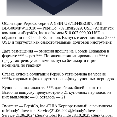
Облигации PepsiCo серии A (ISIN US713448EG97, FIGI
BBG00MPW1RC9) — PepsiCo, 7% 1mar2029, USD (A) выпуск
компании «PepsiCo, Inc.» объёмом 510 007 000,00 USD в
обращении на Cbonds Estimation. Выпуск имеет номинал 2 000
USD и торгуется как самостоятельный долговой инструмент.
Дата размещения — эмиссия прошла на Cbonds Estimation в
формате *** через ***. Погашение запланировано на *** и
предусмотрено условиями выпуска без амортизации
номинала по графику.
Ставка купона облигации PepsiCo установлена на уровне
***% годовых и фиксируется по графику купонных периодов.
Купоны выплачиваются ***, дата ближайшей выплаты — .
Всего по выпуску предусмотрено 21 купонных периодов, из
них выплачено — 0, осталось — 21.
Эмитент — PepsiCo, Inc./США/Корпоративный, с рейтингом
отMoody's Investors Service(21.06.2024),Moody's Investors
Service(21.06.2024),S&P Global Ratings(28.10.2025),S&P Global