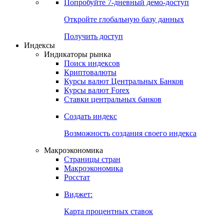
Попробуйте
7-дневный
демо-доступ
Откройте глобальную базу данных
Получить доступ
Индексы
Индикаторы рынка
Поиск индексов
Криптовалюты
Курсы валют Центральных Банков
Курсы валют Forex
Ставки центральных банков
Создать индекс
Возможность создания своего индекса
Макроэкономика
Страницы стран
Макроэкономика
Росстат
Виджет:
Карта процентных ставок