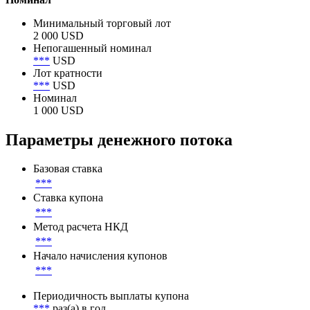
Минимальный торговый лот
2 000 USD
Непогашенный номинал
***
USD
Лот кратности
***
USD
Номинал
1 000 USD
Параметры денежного потока
Базовая ставка
***
Ставка купона
***
Метод расчета НКД
***
Начало начисления купонов
***
Периодичность выплаты купона
***
раз(а) в год