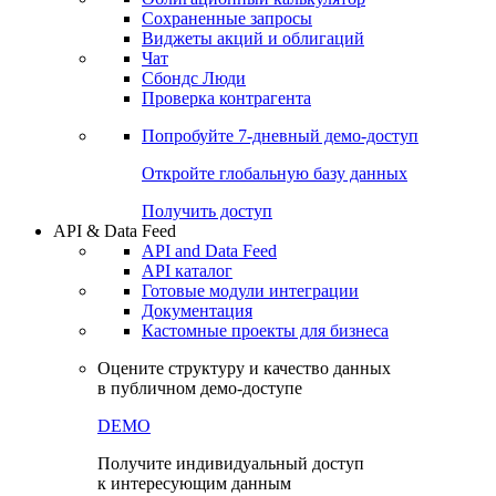
Сохраненные запросы
Виджеты акций и облигаций
Чат
Сбондс Люди
Проверка контрагента
Попробуйте
7-дневный
демо-доступ
Откройте глобальную базу данных
Получить доступ
API & Data Feed
API and Data Feed
API каталог
Готовые модули интеграции
Документация
Кастомные проекты для бизнеса
Оцените структуру и качество данных
в публичном демо-доступе
DEMO
Получите индивидуальный доступ
к интересующим данным