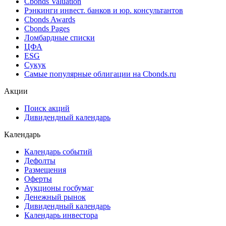
Cbonds Valuation
Рэнкинги инвест. банков и юр. консультантов
Cbonds Awards
Cbonds Pages
Ломбардные списки
ЦФА
ESG
Сукук
Самые популярные облигации на Cbonds.ru
Акции
Поиск акций
Дивидендный календарь
Календарь
Календарь событий
Дефолты
Размещения
Оферты
Аукционы госбумаг
Денежный рынок
Дивидендный календарь
Календарь инвестора