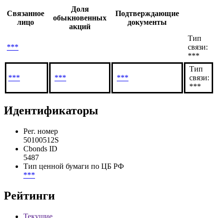
Доля
Связанное
Подтверждающие
обыкновенных
лицо
документы
акций
Тип
***
связи:
***
Тип
***
***
***
связи:
***
Идентификаторы
Рег. номер
50100512S
Cbonds ID
5487
Тип ценной бумаги по ЦБ РФ
***
Рейтинги
Текущие