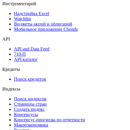
Инструментарий
Надстройка Excel
Watchlist
Виджеты акций и облигаций
Мобильное приложение Cbonds
API
API and Data Feed
710-П
API каталог
Кредиты
Поиск кредитов
Индексы
Поиск индексов
Страницы стран
Создать индекс
Консенсусы
Консенсус-прогнозы по отчетности
Макроэкономика