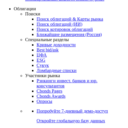
Облигации
Поиски
Поиск облигаций & Карты рынка
Поиск облигаций (ИИ)
Поиск котировок облигаций
Ближайшие размещения (Россия)
Специальные разделы
Кривые доходности
Best bid/ask
ЦФА
ESG
Сукук
Ломбардные списки
Участники рынка
Рэнкинги инвест. банков и юр.
консультантов
Cbonds Pages
Cbonds Awards
Опросы
Попробуйте
7-дневный
демо-доступ
Откройте глобальную базу данных