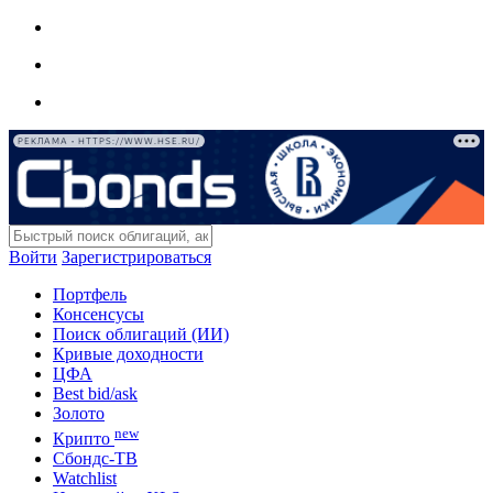
РЕКЛАМА • HTTPS://WWW.HSE.RU/
Войти
Зарегистрироваться
Портфель
Консенсусы
Поиск облигаций (ИИ)
Кривые доходности
ЦФА
Best bid/ask
Золото
new
Крипто
Сбондс-ТВ
Watchlist