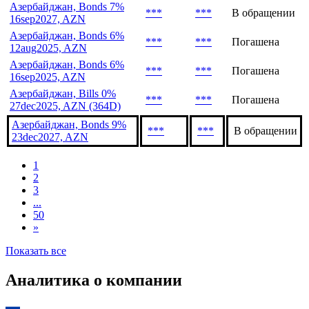
Азербайджан, Bonds 7%
***
***
В обращении
16sep2027, AZN
Азербайджан, Bonds 6%
***
***
Погашена
12aug2025, AZN
Азербайджан, Bonds 6%
***
***
Погашена
16sep2025, AZN
Азербайджан, Bills 0%
***
***
Погашена
27dec2025, AZN (364D)
Азербайджан, Bonds 9%
***
***
В обращении
23dec2027, AZN
1
2
3
...
50
»
Показать все
Аналитика о компании