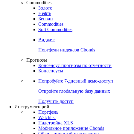
Commodities
Золото
Нефть
Бензин
Commodities
Soft Commodities
Виджет:
Портфели индексов Cbonds
Прогнозы
Консенсус-прогнозы по отчетности
Консенсусы
Попробуйте
7-дневный
демо-доступ
Откройте глобальную базу данных
Получить доступ
Инструментарий
Портфель
Watchlist
Надстройка XLS
Мобильное приложение Cbonds
Облигационный калькулятор