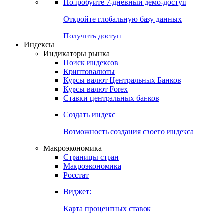
Попробуйте
7-дневный
демо-доступ
Откройте глобальную базу данных
Получить доступ
Индексы
Индикаторы рынка
Поиск индексов
Криптовалюты
Курсы валют Центральных Банков
Курсы валют Forex
Ставки центральных банков
Создать индекс
Возможность создания своего индекса
Макроэкономика
Страницы стран
Макроэкономика
Росстат
Виджет:
Карта процентных ставок