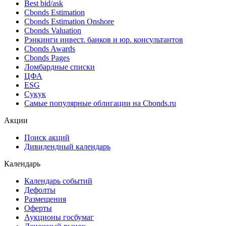
Поиск облигаций & Карты рынка
Поиск облигаций (ИИ)
Ближайшие размещения (Россия)
Поиск котировок облигаций
Best bid/ask
Cbonds Estimation
Cbonds Estimation Onshore
Cbonds Valuation
Рэнкинги инвест. банков и юр. консультантов
Cbonds Awards
Cbonds Pages
Ломбардные списки
ЦФА
ESG
Сукук
Самые популярные облигации на Cbonds.ru
Акции
Поиск акций
Дивидендный календарь
Календарь
Календарь событий
Дефолты