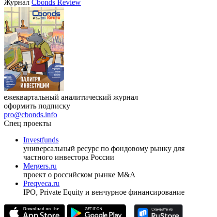
VIII международная конференция «Рынок капитала
Республики Узбекистан»
17.09.2026, Ташкент
Журнал
Cbonds Review
ежеквартальный аналитический журнал
оформить подписку
pro@cbonds.info
Спец проекты
Investfunds
универсальный ресурс по фондовому рынку для
частного инвестора России
Mergers.ru
проект о российском рынке M&A
Preqveca.ru