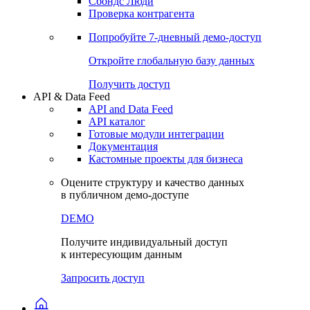
Сохраненные запросы
Виджеты акций и облигаций
Чат
Сбондс Люди
Проверка контрагента
Попробуйте
7-дневный
демо-доступ
Откройте глобальную базу данных
Получить доступ
API & Data Feed
API and Data Feed
API каталог
Готовые модули интеграции
Документация
Кастомные проекты для бизнеса
Оцените структуру и качество данных
в публичном демо-доступе
DEMO
Получите индивидуальный доступ
к интересующим данным