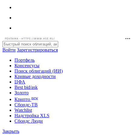
РЕКЛАМА • HTTPS://WWW.HSE.RU/
Войти
Зарегистрироваться
Портфель
Консенсусы
Поиск облигаций (ИИ)
Кривые доходности
ЦФА
Best bid/ask
Золото
new
Крипто
Сбондс-ТВ
Watchlist