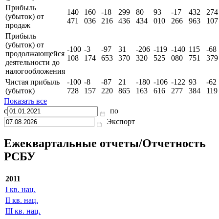
Выручка
744
936
066
791
055
297
445
271
755
153
877
317
852
116
582
111
Валовая прибыль
155
171
-17
320
93
103
-13
448
283
(убыток)
621
507
893
101
506
124
148
353
606
Прибыль
140
160
-18
299
80
93
-17
432
274
(убыток) от
471
036
216
436
434
010
266
963
107
продаж
Прибыль
(убыток) от
-100
-3
-97
31
-206
-119
-140
115
-68
продолжающейся
108
174
653
370
320
525
080
751
379
деятельности до
налогообложения
Чистая прибыль
-100
-8
-87
21
-180
-106
-122
93
-62
(убыток)
728
157
220
865
163
616
277
384
119
Показать все
с
по
Экспорт
Ежеквартальные отчеты/Отчетность
РСБУ
2011