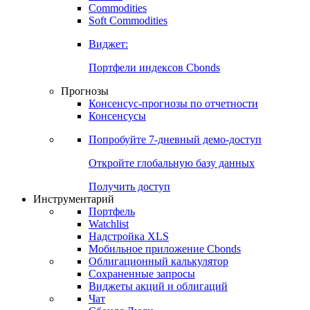
Commodities
Золото
Нефть
Бензин
Commodities
Soft Commodities
Виджет:
Портфели индексов Cbonds
Прогнозы
Консенсус-прогнозы по отчетности
Консенсусы
Попробуйте
7-дневный
демо-доступ
Откройте глобальную базу данных
Получить доступ
Инструментарий
Портфель
Watchlist
Надстройка XLS
Мобильное приложение Cbonds
Облигационный калькулятор