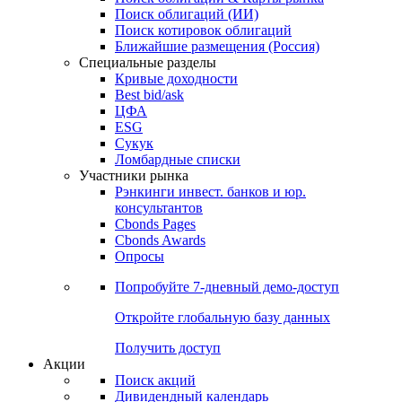
Облигации
Поиски
Поиск облигаций & Карты рынка
Поиск облигаций (ИИ)
Поиск котировок облигаций
Ближайшие размещения (Россия)
Специальные разделы
Кривые доходности
Best bid/ask
ЦФА
ESG
Сукук
Ломбардные списки
Участники рынка
Рэнкинги инвест. банков и юр.
консультантов
Cbonds Pages
Cbonds Awards
Опросы
Попробуйте
7-дневный
демо-доступ
Откройте глобальную базу данных