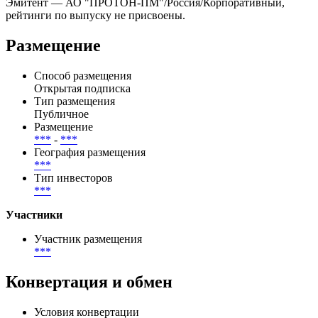
Купоны выплачиваются ***, дата ближайшей выплаты — .
Всего по выпуску предусмотрено 0 купонных периодов, из
них выплачено — 0, осталось — 0.
Эмитент — АО "ПРОТОН-ПМ"/Россия/Корпоративный,
рейтинги по выпуску не присвоены.
Размещение
Способ размещения
Открытая подписка
Тип размещения
Публичное
Размещение
***
-
***
География размещения
***
Тип инвесторов
***
Участники
Участник размещения
***