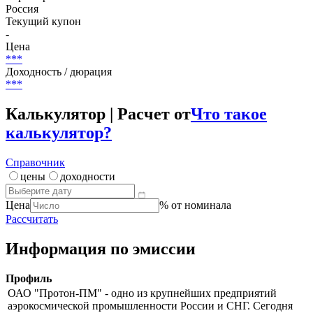
НКД
Нет данных
Страна риска
Россия
Текущий купон
-
Цена
***
Доходность / дюрация
***
Калькулятор | Расчет от
Что такое
калькулятор?
Справочник
цены
доходности
Цена
% от номинала
Рассчитать
Информация по эмиссии