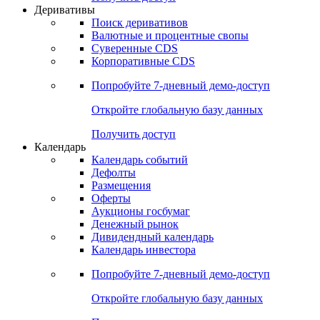
Откройте глобальную базу данных
Получить доступ
Деривативы
Поиск деривативов
Валютные и процентные свопы
Суверенные CDS
Корпоративные CDS
Попробуйте
7-дневный
демо-доступ
Откройте глобальную базу данных
Получить доступ
Календарь
Календарь событий
Дефолты
Размещения
Оферты
Аукционы госбумаг
Денежный рынок
Дивидендный календарь
Календарь инвестора