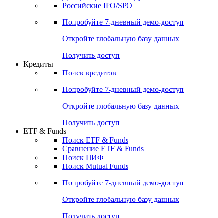
Получить доступ
Акции
Поиск акций
Дивидендный календарь
Российские IPO/SPO
Попробуйте
7-дневный
демо-доступ
Откройте глобальную базу данных
Получить доступ
Кредиты
Поиск кредитов
Попробуйте
7-дневный
демо-доступ
Откройте глобальную базу данных
Получить доступ
ETF & Funds
Поиск ETF & Funds
Сравнение ETF & Funds
Поиск ПИФ
Поиск Mutual Funds
Попробуйте
7-дневный
демо-доступ