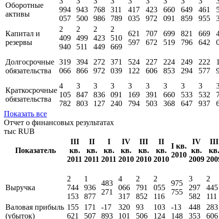
2
2
2
2
Внеоборотные
898
902
924
954
963
840
798
763
661
активы
478
809
649
878
201
731
680
562
159
3
3
3
3
3
3
3
3
3
Оборотные
994
943
768
311
417
423
660
649
461
активы
057
500
986
789
035
972
091
859
955
2
2
2
2
Капитал и
621
707
699
821
669
409
499
423
510
резервы
597
672
519
796
642
940
511
449
669
Долгосрочные
319
394
272
371
524
227
224
249
222
обязательства
066
866
972
039
122
606
853
294
577
4
3
3
3
3
3
3
3
3
Краткосрочные
105
847
836
091
169
391
660
533
532
обязательства
782
803
127
240
794
503
368
647
937
Показать все
Отчет о финансовых результатах
тыс RUB
III
II
I
IV
III
II
IV
III
I кв.
Показатель
кв.
кв.
кв.
кв.
кв.
кв.
кв.
кв
2010
2011
2011
2011
2010
2010
2010
2009
200
2
1
4
2
2
3
2
483
975