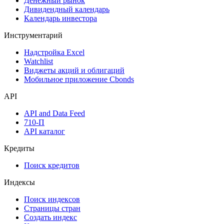
Размещения
Оферты
Аукционы госбумаг
Денежный рынок
Дивидендный календарь
Календарь инвестора
Инструментарий
Надстройка Excel
Watchlist
Виджеты акций и облигаций
Мобильное приложение Cbonds
API
API and Data Feed
710-П
API каталог
Кредиты
Поиск кредитов
Индексы