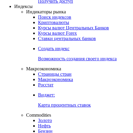
Попробуйте
7-дневный
демо-доступ
Откройте глобальную базу данных
Получить доступ
Индексы
Индикаторы рынка
Поиск индексов
Криптовалюты
Курсы валют Центральных Банков
Курсы валют Forex
Ставки центральных банков
Создать индекс
Возможность создания своего индекса
Макроэкономика
Страницы стран
Макроэкономика
Росстат
Виджет:
Карта процентных ставок