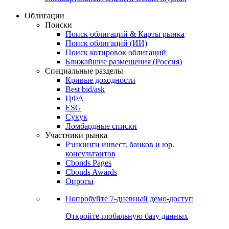
Облигации
Поиски
Поиск облигаций & Карты рынка
Поиск облигаций (ИИ)
Поиск котировок облигаций
Ближайшие размещения (Россия)
Специальные разделы
Кривые доходности
Best bid/ask
ЦФА
ESG
Сукук
Ломбардные списки
Участники рынка
Рэнкинги инвест. банков и юр.
консультантов
Cbonds Pages
Cbonds Awards
Опросы
Попробуйте
7-дневный
демо-доступ
Откройте глобальную базу данных