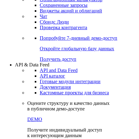
Сохраненные запросы
Виджеты акций и облигаций
Чат
Сбондс Люди
Проверка контрагента
Попробуйте
7-дневный
демо-доступ
Откройте глобальную базу данных
Получить доступ
API & Data Feed
API and Data Feed
API каталог
Готовые модули интеграции
Документация
Кастомные проекты для бизнеса
Оцените структуру и качество данных
в публичном демо-доступе
DEMO
Получите индивидуальный доступ
к интересующим данным