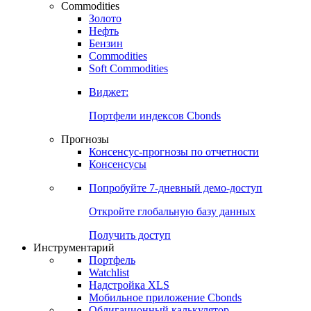
Commodities
Золото
Нефть
Бензин
Commodities
Soft Commodities
Виджет:
Портфели индексов Cbonds
Прогнозы
Консенсус-прогнозы по отчетности
Консенсусы
Попробуйте
7-дневный
демо-доступ
Откройте глобальную базу данных
Получить доступ
Инструментарий
Портфель
Watchlist
Надстройка XLS
Мобильное приложение Cbonds
Облигационный калькулятор