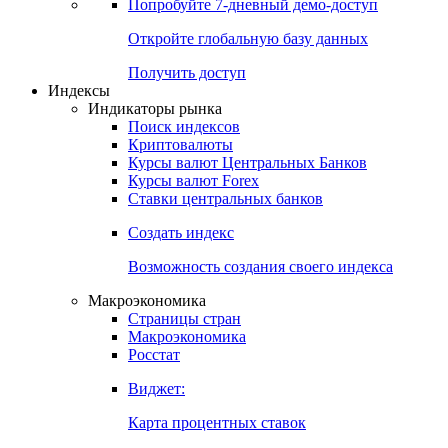
Попробуйте
7-дневный
демо-доступ
Откройте глобальную базу данных
Получить доступ
Индексы
Индикаторы рынка
Поиск индексов
Криптовалюты
Курсы валют Центральных Банков
Курсы валют Forex
Ставки центральных банков
Создать индекс
Возможность создания своего индекса
Макроэкономика
Страницы стран
Макроэкономика
Росстат
Виджет:
Карта процентных ставок