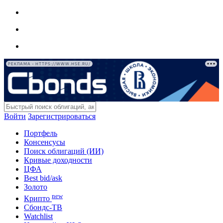
РЕКЛАМА • HTTPS://WWW.HSE.RU/
Войти
Зарегистрироваться
Портфель
Консенсусы
Поиск облигаций (ИИ)
Кривые доходности
ЦФА
Best bid/ask
Золото
new
Крипто
Сбондс-ТВ
Watchlist