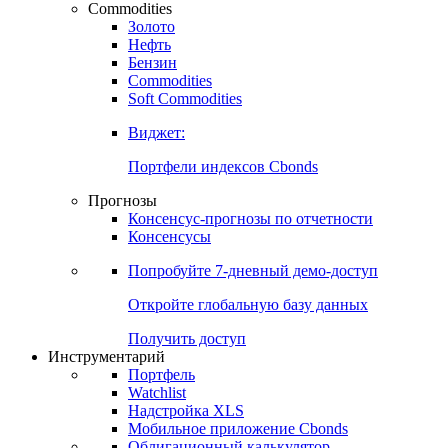
Commodities
Золото
Нефть
Бензин
Commodities
Soft Commodities
Виджет:
Портфели индексов Cbonds
Прогнозы
Консенсус-прогнозы по отчетности
Консенсусы
Попробуйте
7-дневный
демо-доступ
Откройте глобальную базу данных
Получить доступ
Инструментарий
Портфель
Watchlist
Надстройка XLS
Мобильное приложение Cbonds
Облигационный калькулятор