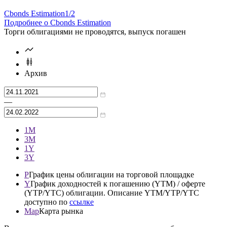
Cbonds Estimation
1/2
Подробнее о Cbonds Estimation
Торги облигациями не проводятся, выпуск погашен
Архив
—
1М
3М
1Y
3Y
P
График цены облигации на торговой площадке
Y
График доходностей к погашению (YTM) / оферте
(YTP/YTC) облигации. Описание YTM/YTP/YTC
доступно по
ссылке
Map
Карта рынка