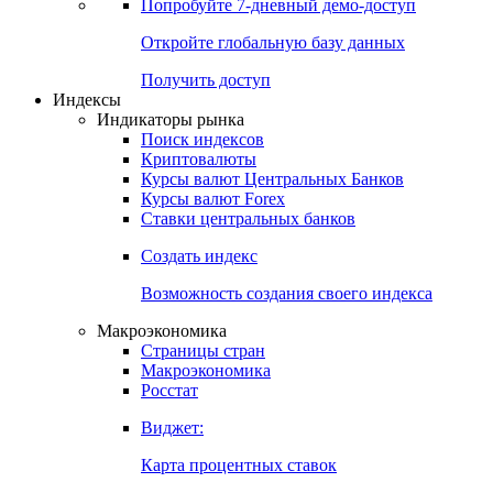
Попробуйте
7-дневный
демо-доступ
Откройте глобальную базу данных
Получить доступ
Индексы
Индикаторы рынка
Поиск индексов
Криптовалюты
Курсы валют Центральных Банков
Курсы валют Forex
Ставки центральных банков
Создать индекс
Возможность создания своего индекса
Макроэкономика
Страницы стран
Макроэкономика
Росстат
Виджет:
Карта процентных ставок