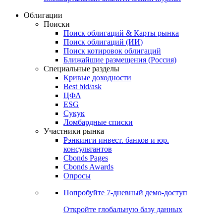
Облигации
Поиски
Поиск облигаций & Карты рынка
Поиск облигаций (ИИ)
Поиск котировок облигаций
Ближайшие размещения (Россия)
Специальные разделы
Кривые доходности
Best bid/ask
ЦФА
ESG
Сукук
Ломбардные списки
Участники рынка
Рэнкинги инвест. банков и юр.
консультантов
Cbonds Pages
Cbonds Awards
Опросы
Попробуйте
7-дневный
демо-доступ
Откройте глобальную базу данных