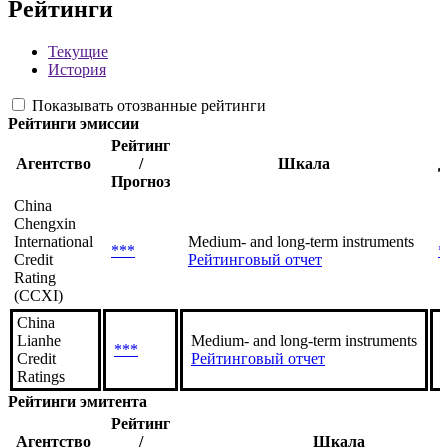
Рейтинги
Текущие
История
Показывать отозванные рейтинги
Рейтинги эмиссии
Рейтинг
Агентство
/
Шкала
Д
Прогноз
China
Chengxin
International
Medium- and long-term instruments
***
*
Credit
Рейтинговый отчет
Rating
(CCXI)
China
Lianhe
Medium- and long-term instruments
***
Credit
Рейтинговый отчет
Ratings
Рейтинги эмитента
Рейтинг
Агентство
/
Шкала