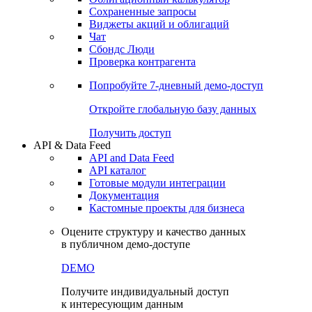
Сохраненные запросы
Виджеты акций и облигаций
Чат
Сбондс Люди
Проверка контрагента
Попробуйте
7-дневный
демо-доступ
Откройте глобальную базу данных
Получить доступ
API & Data Feed
API and Data Feed
API каталог
Готовые модули интеграции
Документация
Кастомные проекты для бизнеса
Оцените структуру и качество данных
в публичном демо-доступе
DEMO
Получите индивидуальный доступ
к интересующим данным