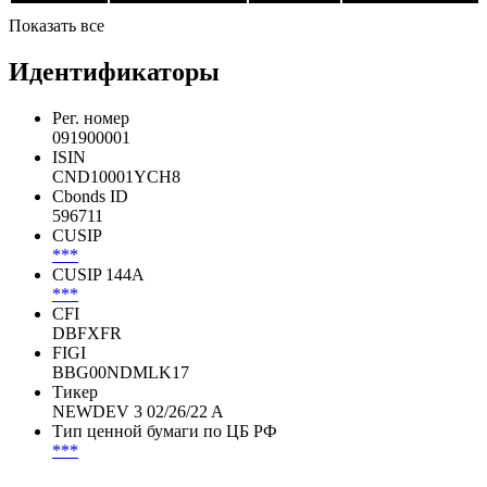
Показать все
Идентификаторы
Рег. номер
091900001
ISIN
CND10001YCH8
Cbonds ID
596711
CUSIP
***
CUSIP 144A
***
CFI
DBFXFR
FIGI
BBG00NDMLK17
Тикер
NEWDEV 3 02/26/22 A
Тип ценной бумаги по ЦБ РФ
***