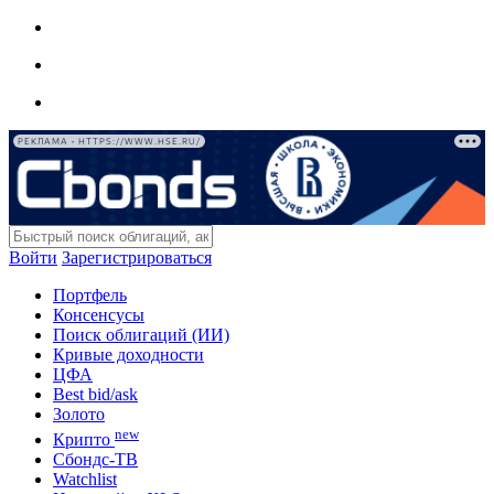
РЕКЛАМА • HTTPS://WWW.HSE.RU/
Войти
Зарегистрироваться
Портфель
Консенсусы
Поиск облигаций (ИИ)
Кривые доходности
ЦФА
Best bid/ask
Золото
new
Крипто
Сбондс-ТВ
Watchlist