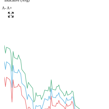
A-
A+