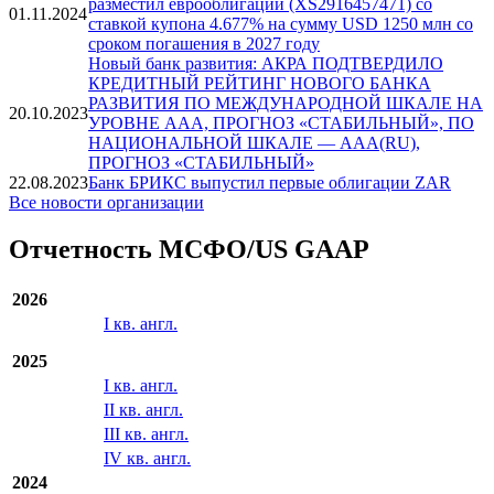
разместил еврооблигации (XS2916457471) со
01.11.2024
ставкой купона 4.677% на сумму USD 1250 млн со
сроком погашения в 2027 году
Новый банк развития: АКРА ПОДТВЕРДИЛО
КРЕДИТНЫЙ РЕЙТИНГ НОВОГО БАНКА
РАЗВИТИЯ ПО МЕЖДУНАРОДНОЙ ШКАЛЕ НА
20.10.2023
УРОВНЕ AAA, ПРОГНОЗ «СТАБИЛЬНЫЙ», ПО
НАЦИОНАЛЬНОЙ ШКАЛЕ — AAA(RU),
ПРОГНОЗ «СТАБИЛЬНЫЙ»
22.08.2023
Банк БРИКС выпустил первые облигации ZAR
Все новости организации
Отчетность МСФО/US GAAP
2026
I кв. англ.
2025
I кв. англ.
II кв. англ.
III кв. англ.
IV кв. англ.
2024