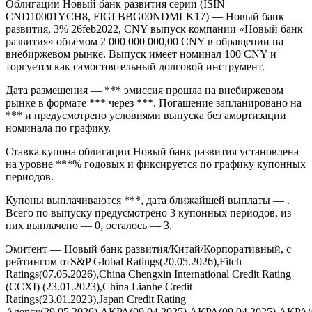
Облигации Новый банк развития серии (ISIN
CND10001YCH8, FIGI BBG00NDMLK17) — Новый банк
развития, 3% 26feb2022, CNY выпуск компании «Новый банк
развития» объёмом 2 000 000 000,00 CNY в обращении на
внебиржевом рынке. Выпуск имеет номинал 100 CNY и
торгуется как самостоятельный долговой инструмент.
Дата размещения — *** эмиссия прошла на внебиржевом
рынке в формате *** через ***. Погашение запланировано на
*** и предусмотрено условиями выпуска без амортизации
номинала по графику.
Ставка купона облигации Новый банк развития установлена
на уровне ***% годовых и фиксируется по графику купонных
периодов.
Купоны выплачиваются ***, дата ближайшей выплаты — .
Всего по выпуску предусмотрено 3 купонных периодов, из
них выплачено — 0, осталось — 3.
Эмитент — Новый банк развития/Китай/Корпоративный, с
рейтингом отS&P Global Ratings(20.05.2026),Fitch
Ratings(07.05.2026),China Chengxin International Credit Rating
(CCXI) (23.01.2023),China Lianhe Credit
Ratings(23.01.2023),Japan Credit Rating
Agency(29.05.2026),АКРА(09.04.2025),АКРА(09.04.2025),АКРА(