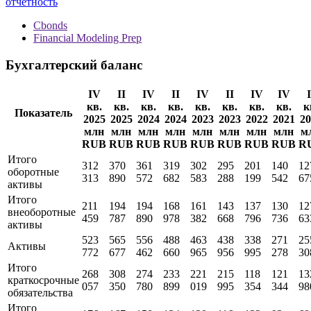
отчетность
Cbonds
Financial Modeling Prep
Бухгалтерский баланс
IV
II
IV
II
IV
II
IV
IV
I
кв.
кв.
кв.
кв.
кв.
кв.
кв.
кв.
к
Показатель
2025
2025
2024
2024
2023
2023
2022
2021
20
млн
млн
млн
млн
млн
млн
млн
млн
м
RUB
RUB
RUB
RUB
RUB
RUB
RUB
RUB
R
Итого
312
370
361
319
302
295
201
140
12
оборотные
313
890
572
682
583
288
199
542
67
активы
Итого
211
194
194
168
161
143
137
130
12
внеоборотные
459
787
890
978
382
668
796
736
63
активы
523
565
556
488
463
438
338
271
25
Активы
772
677
462
660
965
956
995
278
30
Итого
268
308
274
233
221
215
118
121
13
краткосрочные
057
350
780
899
019
995
354
344
98
обязательства
Итого