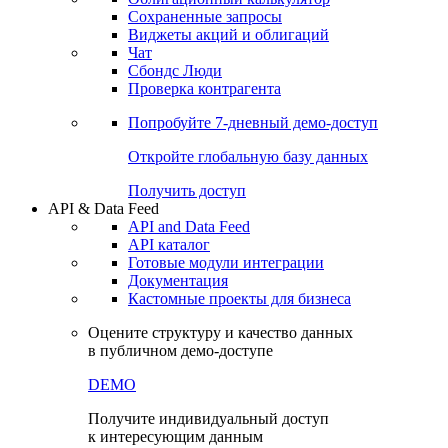
Сохраненные запросы
Виджеты акций и облигаций
Чат
Сбондс Люди
Проверка контрагента
Попробуйте
7-дневный
демо-доступ
Откройте глобальную базу данных
Получить доступ
API & Data Feed
API and Data Feed
API каталог
Готовые модули интеграции
Документация
Кастомные проекты для бизнеса
Оцените структуру и качество данных
в публичном демо-доступе
DEMO
Получите индивидуальный доступ
к интересующим данным