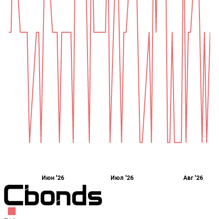
Июн '26
Июл '26
Авг '26