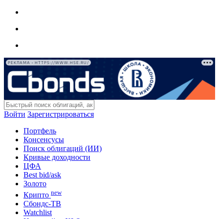
РЕКЛАМА • HTTPS://WWW.HSE.RU/
Войти
Зарегистрироваться
Портфель
Консенсусы
Поиск облигаций (ИИ)
Кривые доходности
ЦФА
Best bid/ask
Золото
new
Крипто
Сбондс-ТВ
Watchlist