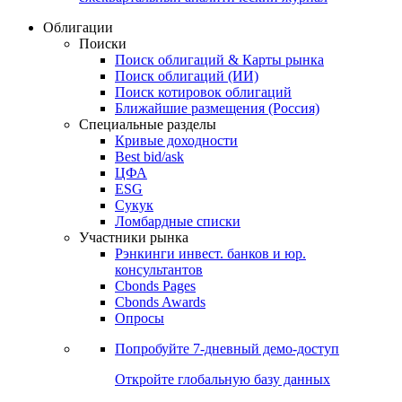
Облигации
Поиски
Поиск облигаций & Карты рынка
Поиск облигаций (ИИ)
Поиск котировок облигаций
Ближайшие размещения (Россия)
Специальные разделы
Кривые доходности
Best bid/ask
ЦФА
ESG
Сукук
Ломбардные списки
Участники рынка
Рэнкинги инвест. банков и юр.
консультантов
Cbonds Pages
Cbonds Awards
Опросы
Попробуйте
7-дневный
демо-доступ
Откройте глобальную базу данных