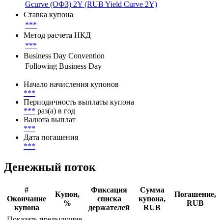
Gcurve (ОФЗ) 2Y (RUB Yield Curve 2Y)
Ставка купона
***
Метод расчета НКД
***
Business Day Convention
Following Business Day
Начало начисления купонов
***
Периодичность выплаты купона
***
раз(а) в год
Валюта выплат
***
Дата погашения
***
Денежный поток
#
Фиксация
Сумма
Купон,
Погашение,
Окончание
списка
купона,
%
RUB
купона
держателей
RUB
Показать предыдущие