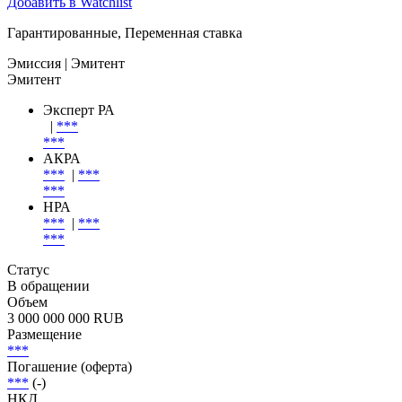
Добавить в Watchlist
Гарантированные, Переменная ставка
Эмиссия
| Эмитент
Эмитент
Эксперт РА
|
***
***
АКРА
***
|
***
***
НРА
***
|
***
***
Статус
В обращении
Объем
3 000 000 000 RUB
Размещение
***
Погашение (оферта)
***
(-)
НКД