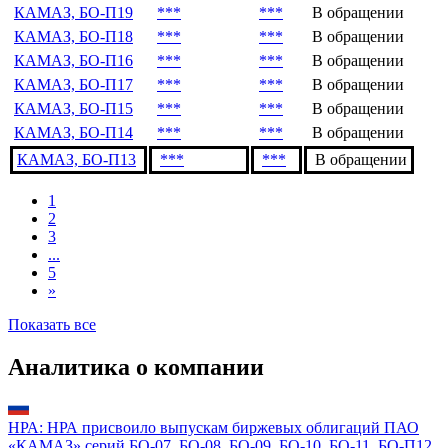
КАМАЗ, БО-П19
***
***
В обращении
КАМАЗ, БО-П18
***
***
В обращении
КАМАЗ, БО-П16
***
***
В обращении
КАМАЗ, БО-П17
***
***
В обращении
КАМАЗ, БО-П15
***
***
В обращении
КАМАЗ, БО-П14
***
***
В обращении
КАМАЗ, БО-П13
***
***
В обращении
1
2
3
...
5
»
Показать все
Аналитика о компании
НРА: НРА присвоило выпускам биржевых облигаций ПАО
«КАМАЗ» серий БО-07, БО-08, БО-09, БО-10, БО-11, БО-П12,