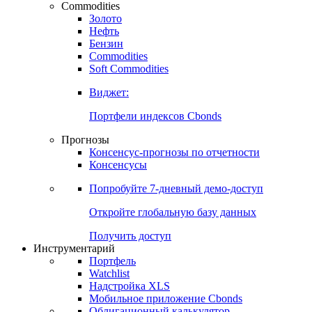
Commodities
Золото
Нефть
Бензин
Commodities
Soft Commodities
Виджет:
Портфели индексов Cbonds
Прогнозы
Консенсус-прогнозы по отчетности
Консенсусы
Попробуйте
7-дневный
демо-доступ
Откройте глобальную базу данных
Получить доступ
Инструментарий
Портфель
Watchlist
Надстройка XLS
Мобильное приложение Cbonds
Облигационный калькулятор