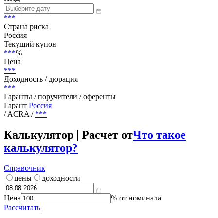
***
Страна риска
Россия
Текущий купон
***
%
Цена
***
Доходность / дюрация
***
Гаранты / поручители / оференты
Гарант
Россия
/ ACRA
/
***
Калькулятор | Расчет от
Что такое
калькулятор?
Справочник
цены
доходности
Цена
% от номинала
Рассчитать