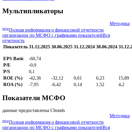
Мультипликаторы
Методика
new
Полная информация о финансовой отчетности
организации по МСФО с графиками показателей
Вся
отчетность
Показатель
31.12.2025
30.06.2025
31.12.2024
30.06.2024
31.12.
EPS Basic
-60,74
P/E
-0,9
P/S
0,1
ROE (%)
-42,36
-32,12
0,61
6,23
15,89
ROA (%)
-7,95
-6,42
0,14
1,52
4,2
Показатели МСФО
данные предоставлены Cbonds
Методика
new
Полная информация о финансовой отчетности
организации по МСФО с графиками показателей
Вся