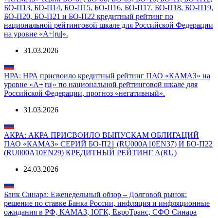
БО-П13, БО-П14, БО-П15, БО-П16, БО-П17, БО-П18, БО-П19,
БО-П20, БО-П21 и БО-П22 кредитный рейтинг по
национальной рейтинговой шкале для Российской Федерации
на уровне «A+|ru|».
31.03.2026
НРА: НРА присвоило кредитный рейтинг ПАО «КАМАЗ» на
уровне «A+|ru|» по национальной рейтинговой шкале для
Российской Федерации, прогноз «негативный».
31.03.2026
АКРА: АКРА ПРИСВОИЛО ВЫПУСКАМ ОБЛИГАЦИЙ
ПАО «КАМАЗ» СЕРИЙ БО-П21 (RU000A10EN37) И БО-П22
(RU000A10EN29) КРЕДИТНЫЙ РЕЙТИНГ A(RU)
24.03.2026
Банк Синара: Еженедельный обзор – Долговой рынок:
решение по ставке Банка России, инфляция и инфляционные
ожидания в РФ, КАМАЗ, ЮГК, ЕвроТранс, СФО Синара