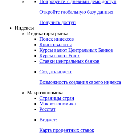
Попробуйте
7-дневный
демо-доступ
Откройте глобальную базу данных
Получить доступ
Индексы
Индикаторы рынка
Поиск индексов
Криптовалюты
Курсы валют Центральных Банков
Курсы валют Forex
Ставки центральных банков
Создать индекс
Возможность создания своего индекса
Макроэкономика
Страницы стран
Макроэкономика
Росстат
Виджет:
Карта процентных ставок