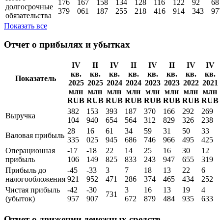
176
167
158
134
128
116
122
92
68
долгосрочные
379
061
187
255
218
416
914
343
97
обязательства
Показать все
Отчет о прибылях и убытках
IV
II
IV
II
IV
II
IV
IV
кв.
кв.
кв.
кв.
кв.
кв.
кв.
кв.
Показатель
2025
2025
2024
2024
2023
2023
2022
2021
млн
млн
млн
млн
млн
млн
млн
млн
RUB
RUB
RUB
RUB
RUB
RUB
RUB
RUB
382
153
393
187
370
166
292
269
Выручка
104
940
654
564
312
829
326
238
28
16
61
34
59
31
50
33
Валовая прибыль
335
025
945
686
746
966
495
425
Операционная
-17
-18
22
14
25
16
30
12
прибыль
106
149
825
833
243
947
655
319
Прибыль до
-45
-33
3
7
18
13
22
6
налогообложения
921
952
471
286
374
465
434
252
Чистая прибыль
-42
-30
3
16
13
19
4
731
(убыток)
957
907
672
879
484
935
633
Отчет о движении денежных средств