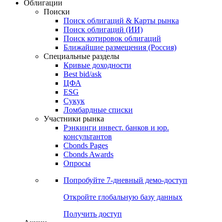
Облигации
Поиски
Поиск облигаций & Карты рынка
Поиск облигаций (ИИ)
Поиск котировок облигаций
Ближайшие размещения (Россия)
Специальные разделы
Кривые доходности
Best bid/ask
ЦФА
ESG
Сукук
Ломбардные списки
Участники рынка
Рэнкинги инвест. банков и юр.
консультантов
Cbonds Pages
Cbonds Awards
Опросы
Попробуйте
7-дневный
демо-доступ
Откройте глобальную базу данных
Получить доступ