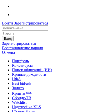
Войти
Зарегистрироваться
Зарегистрироваться
Восстановление пароля
Отмена
Портфель
Консенсусы
Поиск облигаций (ИИ)
Кривые доходности
ЦФА
Best bid/ask
Золото
new
Крипто
Сбондс-ТВ
Watchlist
Надстройка XLS
Сбондс Люди