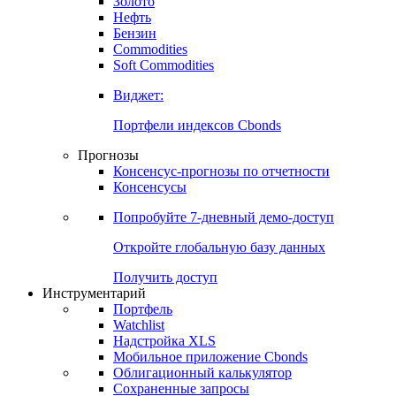
Золото
Нефть
Бензин
Commodities
Soft Commodities
Виджет:
Портфели индексов Cbonds
Прогнозы
Консенсус-прогнозы по отчетности
Консенсусы
Попробуйте
7-дневный
демо-доступ
Откройте глобальную базу данных
Получить доступ
Инструментарий
Портфель
Watchlist
Надстройка XLS
Мобильное приложение Cbonds
Облигационный калькулятор
Сохраненные запросы