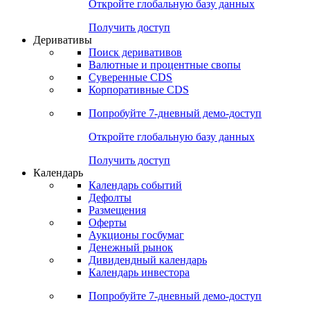
Откройте глобальную базу данных
Получить доступ
Деривативы
Поиск деривативов
Валютные и процентные свопы
Суверенные CDS
Корпоративные CDS
Попробуйте
7-дневный
демо-доступ
Откройте глобальную базу данных
Получить доступ
Календарь
Календарь событий
Дефолты
Размещения
Оферты
Аукционы госбумаг
Денежный рынок
Дивидендный календарь
Календарь инвестора
Попробуйте
7-дневный
демо-доступ