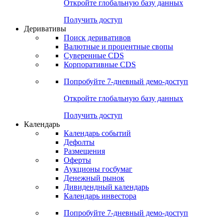
Откройте глобальную базу данных
Получить доступ
Деривативы
Поиск деривативов
Валютные и процентные свопы
Суверенные CDS
Корпоративные CDS
Попробуйте
7-дневный
демо-доступ
Откройте глобальную базу данных
Получить доступ
Календарь
Календарь событий
Дефолты
Размещения
Оферты
Аукционы госбумаг
Денежный рынок
Дивидендный календарь
Календарь инвестора
Попробуйте
7-дневный
демо-доступ