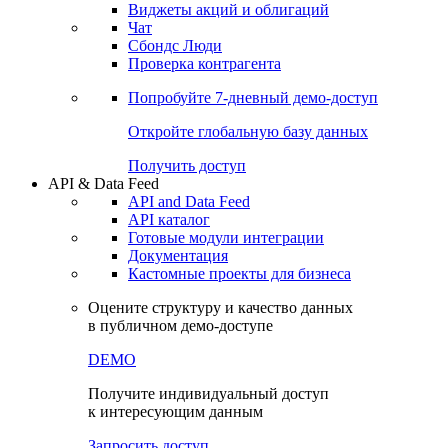
Виджеты акций и облигаций
Чат
Сбондс Люди
Проверка контрагента
Попробуйте
7-дневный
демо-доступ
Откройте глобальную базу данных
Получить доступ
API & Data Feed
API and Data Feed
API каталог
Готовые модули интеграции
Документация
Кастомные проекты для бизнеса
Оцените структуру и качество данных
в публичном демо-доступе
DEMO
Получите индивидуальный доступ
к интересующим данным
Запросить доступ