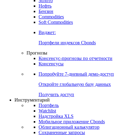
Золото
Нефть
Бензин
Commodities
Soft Commodities
Виджет:
Портфели индексов Cbonds
Прогнозы
Консенсус-прогнозы по отчетности
Консенсусы
Попробуйте
7-дневный
демо-доступ
Откройте глобальную базу данных
Получить доступ
Инструментарий
Портфель
Watchlist
Надстройка XLS
Мобильное приложение Cbonds
Облигационный калькулятор
Сохраненные запросы