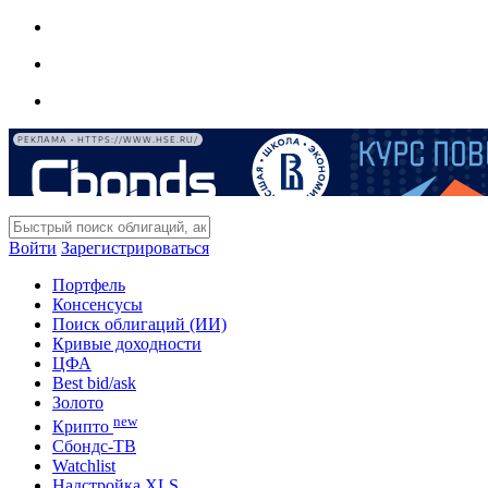
РЕКЛАМА • HTTPS://WWW.HSE.RU/
Войти
Зарегистрироваться
Портфель
Консенсусы
Поиск облигаций (ИИ)
Кривые доходности
ЦФА
Best bid/ask
Золото
new
Крипто
Сбондс-ТВ
Watchlist
Надстройка XLS