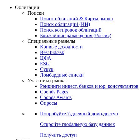
Облигации
Поиски
Поиск облигаций & Карты рынка
Поиск облигаций (ИИ)
Поиск котировок облигаций
Ближайшие размещения (Россия)
Специальные разделы
Кривые доходности
Best bid/ask
ЦФА
ESG
Сукук
Ломбардные списки
Участники рынка
Рэнкинги инвест. банков и юр. консультантов
Cbonds Pages
Cbonds Awards
Опросы
Попробуйте
7-дневный
демо-доступ
Откройте глобальную базу данных
Получить доступ