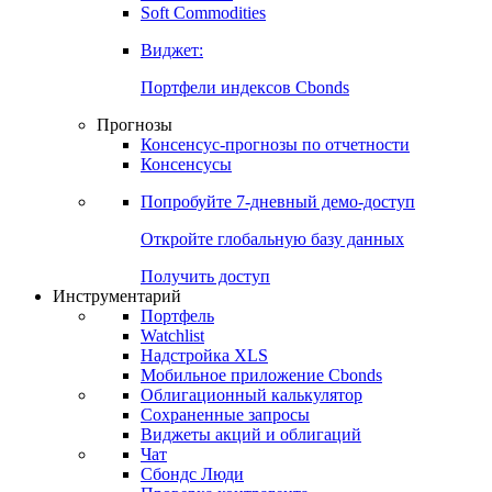
Soft Commodities
Виджет:
Портфели индексов Cbonds
Прогнозы
Консенсус-прогнозы по отчетности
Консенсусы
Попробуйте
7-дневный
демо-доступ
Откройте глобальную базу данных
Получить доступ
Инструментарий
Портфель
Watchlist
Надстройка XLS
Мобильное приложение Cbonds
Облигационный калькулятор
Сохраненные запросы
Виджеты акций и облигаций
Чат
Сбондс Люди