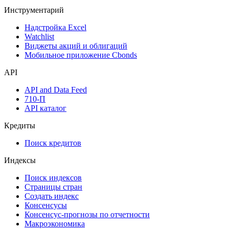
Инструментарий
Надстройка Excel
Watchlist
Виджеты акций и облигаций
Мобильное приложение Cbonds
API
API and Data Feed
710-П
API каталог
Кредиты
Поиск кредитов
Индексы
Поиск индексов
Страницы стран
Создать индекс
Консенсусы
Консенсус-прогнозы по отчетности
Макроэкономика