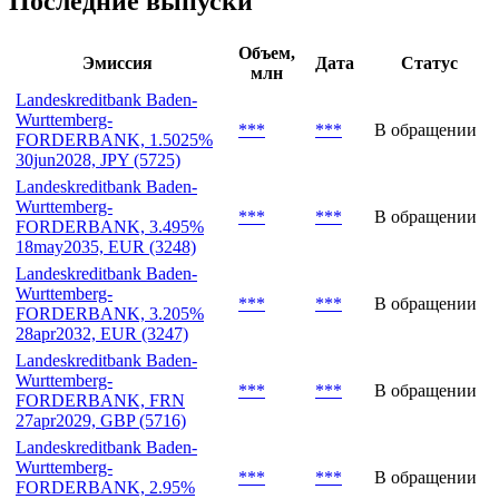
Последние выпуски
Объем,
Эмиссия
Дата
Статус
млн
Landeskreditbank Baden-
Wurttemberg-
***
***
В обращении
FORDERBANK, 1.5025%
30jun2028, JPY (5725)
Landeskreditbank Baden-
Wurttemberg-
***
***
В обращении
FORDERBANK, 3.495%
18may2035, EUR (3248)
Landeskreditbank Baden-
Wurttemberg-
***
***
В обращении
FORDERBANK, 3.205%
28apr2032, EUR (3247)
Landeskreditbank Baden-
Wurttemberg-
***
***
В обращении
FORDERBANK, FRN
27apr2029, GBP (5716)
Landeskreditbank Baden-
Wurttemberg-
***
***
В обращении
FORDERBANK, 2.95%