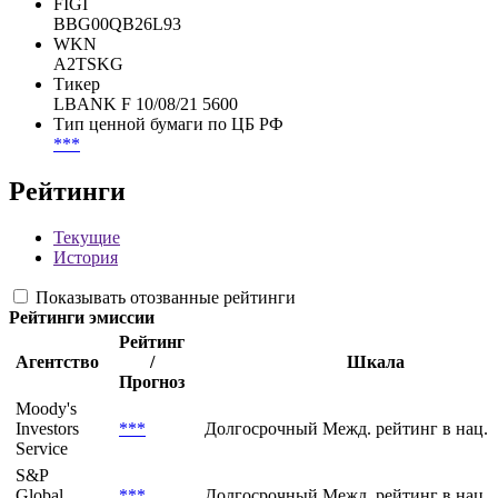
FIGI
BBG00QB26L93
WKN
A2TSKG
Тикер
LBANK F 10/08/21 5600
Тип ценной бумаги по ЦБ РФ
***
Рейтинги
Текущие
История
Показывать отозванные рейтинги
Рейтинги эмиссии
Рейтинг
Агентство
/
Шкала
Прогноз
Moody's
Investors
***
Долгосрочный Межд. рейтинг в нац. 
Service
S&P
Global
***
Долгосрочный Межд. рейтинг в нац. 