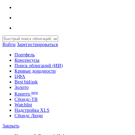
Войти
Зарегистрироваться
Портфель
Консенсусы
Поиск облигаций (ИИ)
Кривые доходности
ЦФА
Best bid/ask
Золото
new
Крипто
Сбондс-ТВ
Watchlist
Надстройка XLS
Сбондс Люди
Закрыть