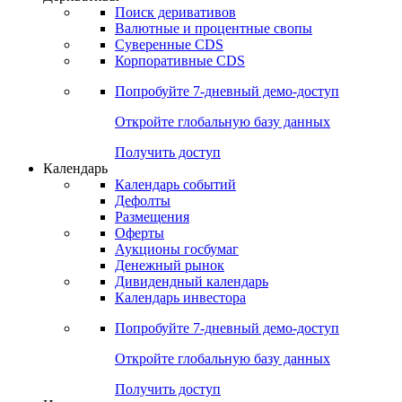
Поиск деривативов
Валютные и процентные свопы
Суверенные CDS
Корпоративные CDS
Попробуйте
7-дневный
демо-доступ
Откройте глобальную базу данных
Получить доступ
Календарь
Календарь событий
Дефолты
Размещения
Оферты
Аукционы госбумаг
Денежный рынок
Дивидендный календарь
Календарь инвестора
Попробуйте
7-дневный
демо-доступ
Откройте глобальную базу данных
Получить доступ