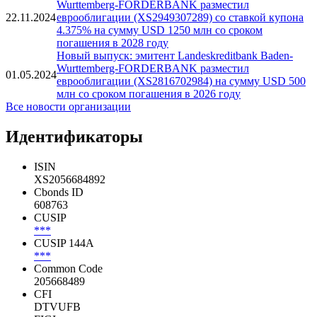
Wurttemberg-FORDERBANK разместил
22.11.2024
еврооблигации (XS2949307289) со ставкой купона
4.375% на сумму USD 1250 млн со сроком
погашения в 2028 году
Новый выпуск: эмитент Landeskreditbank Baden-
Wurttemberg-FORDERBANK разместил
01.05.2024
еврооблигации (XS2816702984) на сумму USD 500
млн со сроком погашения в 2026 году
Все новости организации
Идентификаторы
ISIN
XS2056684892
Cbonds ID
608763
CUSIP
***
CUSIP 144A
***
Common Code
205668489
CFI
DTVUFB