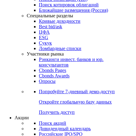
Поиск котировок облигаций
Ближайшие размещения (Россия)
Специальные разделы
Кривые доходности
Best bid/ask
ЦФА
ESG
Сукук
Ломбардные списки
Участники рынка
Рэнкинги инвест. банков и юр.
консультантов
Cbonds Pages
Cbonds Awards
Опросы
Попробуйте
7-дневный
демо-доступ
Откройте глобальную базу данных
Получить доступ
Акции
Поиск акций
Дивидендный календарь
Российские IPO/SPO