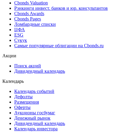
Cbonds Valuation
Рэнкинги инвест. банков и юр. консультантов
Cbonds Awards
Cbonds Pages
Ломбардные списки
ЦФА
ESG
Сукук
Самые популярные облигации на Cbonds.ru
Акции
Поиск акций
Дивидендный календарь
Календарь
Календарь событий
Дефолты
Размещения
Оферты
Аукционы госбумаг
Денежный рынок
Дивидендный календарь
Календарь инвестора