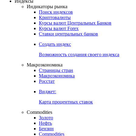
Откройте глобальную базу данных
Получить доступ
Индексы
Индикаторы рынка
Поиск индексов
Криптовалюты
Курсы валют Центральных Банков
Курсы валют Forex
Ставки центральных банков
Создать индекс
Возможность создания своего индекса
Макроэкономика
Страницы стран
Макроэкономика
Росстат
Виджет:
Карта процентных ставок
Commodities