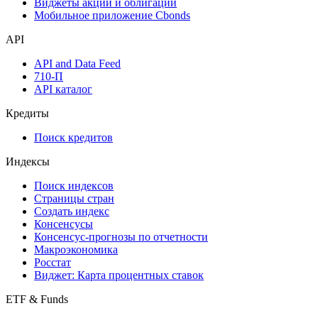
Инструментарий
Надстройка Excel
Watchlist
Виджеты акций и облигаций
Мобильное приложение Cbonds
API
API and Data Feed
710-П
API каталог
Кредиты
Поиск кредитов
Индексы
Поиск индексов
Страницы стран
Создать индекс
Консенсусы
Консенсус-прогнозы по отчетности
Макроэкономика
Росстат