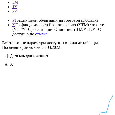
—
1М
3М
1Y
3Y
P
График цены облигации на торговой площадке
Y
График доходностей к погашению (YTM) / оферте
(YTP/YTC) облигации. Описание YTM/YTP/YTC
доступно по
ссылке
Все торговые параметры доступны в режиме таблицы
Последние данные на
28.03.2022
Добавить для сравнения