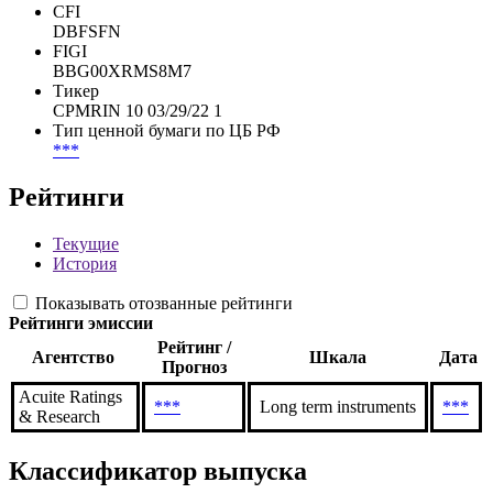
CUSIP
***
CUSIP 144A
***
CFI
DBFSFN
FIGI
BBG00XRMS8M7
Тикер
CPMRIN 10 03/29/22 1
Тип ценной бумаги по ЦБ РФ
***
Рейтинги
Текущие
История
Показывать отозванные рейтинги
Рейтинги эмиссии
Рейтинг /
Агентство
Шкала
Дата
Прогноз
Acuite Ratings
***
Long term instruments
***
& Research