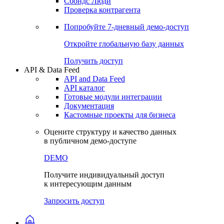
Сохраненные запросы
Виджеты акций и облигаций
Чат
Сбондс Люди
Проверка контрагента
Попробуйте
7-дневный
демо-доступ
Откройте глобальную базу данных
Получить доступ
API & Data Feed
API and Data Feed
API каталог
Готовые модули интеграции
Документация
Кастомные проекты для бизнеса
Оцените структуру и качество данных
в публичном демо-доступе
DEMO
Получите индивидуальный доступ
к интересующим данным