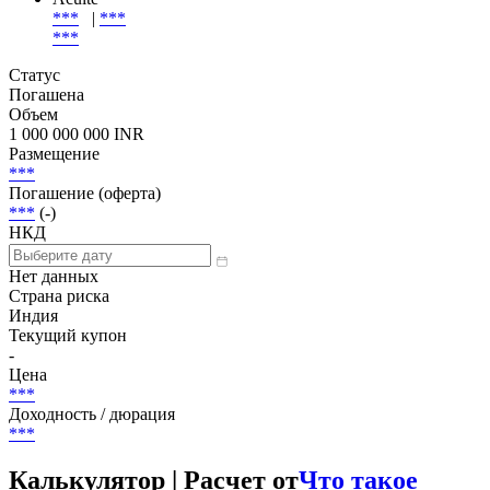
Эмиссия
| Эмитент
Эмитент
Acuite
***
|
***
***
Статус
Погашена
Объем
1 000 000 000 INR
Размещение
***
Погашение (оферта)
***
(-)
НКД
Нет данных
Страна риска
Индия
Текущий купон
-
Цена
***
Доходность / дюрация