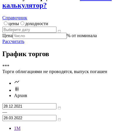
***
Калькулятор | Расчет от
Что такое
калькулятор?
Справочник
цены
доходности
Цена
% от номинала
Рассчитать
График торгов
***
Торги облигациями не проводятся, выпуск погашен
Архив