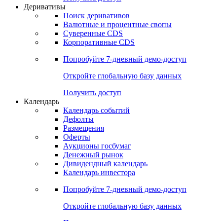
Откройте глобальную базу данных
Получить доступ
Деривативы
Поиск деривативов
Валютные и процентные свопы
Суверенные CDS
Корпоративные CDS
Попробуйте
7-дневный
демо-доступ
Откройте глобальную базу данных
Получить доступ
Календарь
Календарь событий
Дефолты
Размещения
Оферты
Аукционы госбумаг
Денежный рынок
Дивидендный календарь
Календарь инвестора