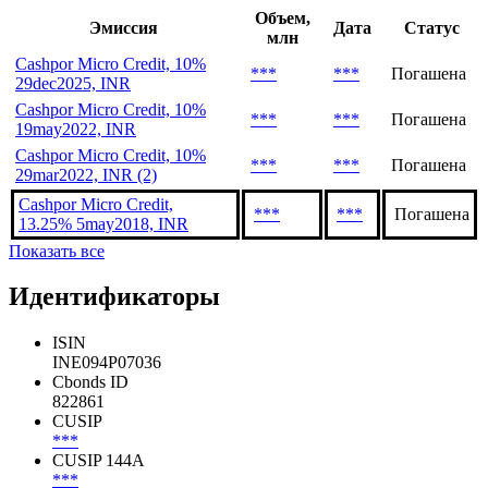
Последние выпуски
Объем,
Эмиссия
Дата
Статус
млн
Cashpor Micro Credit, 10%
***
***
Погашена
29dec2025, INR
Cashpor Micro Credit, 10%
***
***
Погашена
19may2022, INR
Cashpor Micro Credit, 10%
***
***
Погашена
29mar2022, INR (2)
Cashpor Micro Credit,
***
***
Погашена
13.25% 5may2018, INR
Показать все
Идентификаторы
ISIN
INE094P07036
Cbonds ID
822861