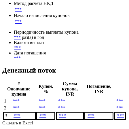
***
Ставка купона
***
Метод расчета НКД
***
Начало начисления купонов
***
Периодичность выплаты купона
***
раз(а) в год
Валюта выплат
***
Дата погашения
***
Денежный поток
#
Сумма
Купон,
Погашение,
Окончание
купона,
%
INR
купона
INR
1
***
***
***
***
2
***
***
***
***