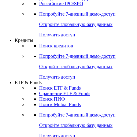
Получить доступ
Акции
Поиск акций
Дивидендный календарь
Российские IPO/SPO
Попробуйте
7-дневный
демо-доступ
Откройте глобальную базу данных
Получить доступ
Кредиты
Поиск кредитов
Попробуйте
7-дневный
демо-доступ
Откройте глобальную базу данных
Получить доступ
ETF & Funds
Поиск ETF & Funds
Сравнение ETF & Funds
Поиск ПИФ
Поиск Mutual Funds
Попробуйте
7-дневный
демо-доступ