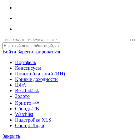
РЕКЛАМА • HTTPS://WWW.HSE.RU/
Войти
Зарегистрироваться
Портфель
Консенсусы
Поиск облигаций (ИИ)
Кривые доходности
ЦФА
Best bid/ask
Золото
new
Крипто
Сбондс-ТВ
Watchlist