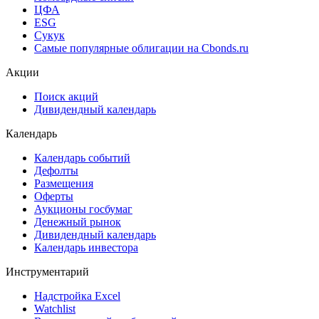
Рэнкинги инвест. банков и юр. консультантов
Cbonds Awards
Cbonds Pages
Ломбардные списки
ЦФА
ESG
Сукук
Самые популярные облигации на Cbonds.ru
Акции
Поиск акций
Дивидендный календарь
Календарь
Календарь событий
Дефолты
Размещения
Оферты
Аукционы госбумаг
Денежный рынок
Дивидендный календарь
Календарь инвестора