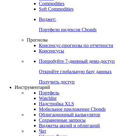
Commodities
Золото
Нефть
Бензин
Commodities
Soft Commodities
Виджет:
Портфели индексов Cbonds
Прогнозы
Консенсус-прогнозы по отчетности
Консенсусы
Попробуйте
7-дневный
демо-доступ
Откройте глобальную базу данных
Получить доступ
Инструментарий
Портфель
Watchlist
Надстройка XLS
Мобильное приложение Cbonds
Облигационный калькулятор