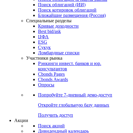
Облигации
Поиски
Поиск облигаций & Карты рынка
Поиск облигаций (ИИ)
Поиск котировок облигаций
Ближайшие размещения (Россия)
Специальные разделы
Кривые доходности
Best bid/ask
ЦФА
ESG
Сукук
Ломбардные списки
Участники рынка
Рэнкинги инвест. банков и юр.
консультантов
Cbonds Pages
Cbonds Awards
Опросы
Попробуйте
7-дневный
демо-доступ
Откройте глобальную базу данных