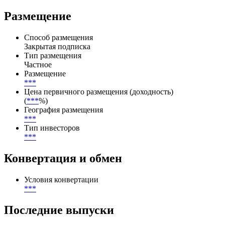
них выплачено — 0, осталось — 3.
Эмитент — Cashpor Micro Credit Limited/Индия/
Корпоративный, рейтинги по выпуску не присвоены.
Размещение
Способ размещения
Закрытая подписка
Тип размещения
Частное
Размещение
***
Цена первичного размещения (доходность)
(
***
%)
География размещения
***
Тип инвесторов
***
Конвертация и обмен
Условия конвертации
***