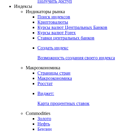
Попробуйте
7-дневный
демо-доступ
Откройте глобальную базу данных
Получить доступ
Индексы
Индикаторы рынка
Поиск индексов
Криптовалюты
Курсы валют Центральных Банков
Курсы валют Forex
Ставки центральных банков
Создать индекс
Возможность создания своего индекса
Макроэкономика
Страницы стран
Макроэкономика
Росстат
Виджет:
Карта процентных ставок