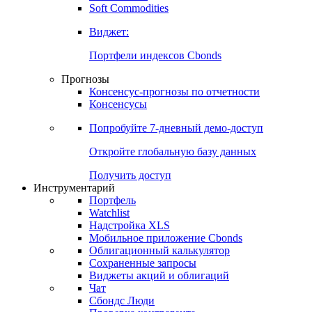
Soft Commodities
Виджет:
Портфели индексов Cbonds
Прогнозы
Консенсус-прогнозы по отчетности
Консенсусы
Попробуйте
7-дневный
демо-доступ
Откройте глобальную базу данных
Получить доступ
Инструментарий
Портфель
Watchlist
Надстройка XLS
Мобильное приложение Cbonds
Облигационный калькулятор
Сохраненные запросы
Виджеты акций и облигаций
Чат
Сбондс Люди