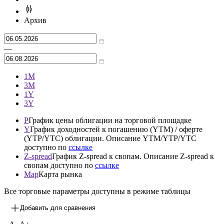
Архив
—
1М
3М
1Y
3Y
P
График цены облигации на торговой площадке
Y
График доходностей к погашению (YTM) / оферте
(YTP/YTC) облигации. Описание YTM/YTP/YTC
доступно по
ссылке
Z-spread
График Z-spread к свопам. Описание Z-spread к
свопам доступно по
ссылке
Map
Карта рынка
Все торговые параметры доступны в режиме таблицы
Добавить для сравнения