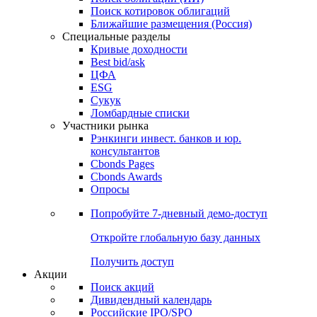
Поиск котировок облигаций
Ближайшие размещения (Россия)
Специальные разделы
Кривые доходности
Best bid/ask
ЦФА
ESG
Сукук
Ломбардные списки
Участники рынка
Рэнкинги инвест. банков и юр.
консультантов
Cbonds Pages
Cbonds Awards
Опросы
Попробуйте
7-дневный
демо-доступ
Откройте глобальную базу данных
Получить доступ
Акции
Поиск акций
Дивидендный календарь
Российские IPO/SPO