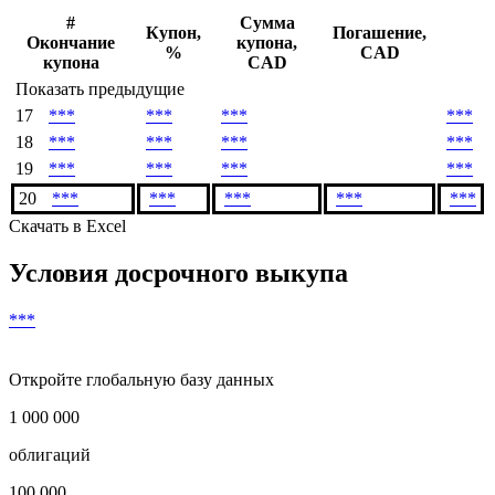
#
Сумма
Купон,
Погашение,
Окончание
купона,
%
CAD
купона
CAD
Показать предыдущие
17
***
***
***
***
18
***
***
***
***
19
***
***
***
***
20
***
***
***
***
***
Скачать в Excel
Условия досрочного выкупа
***
Откройте глобальную базу данных
1 000 000
облигаций
100 000