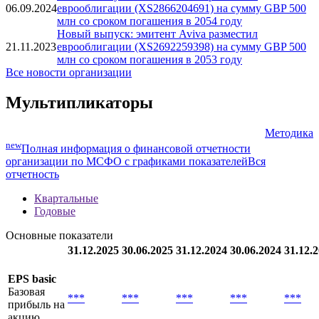
06.09.2024
еврооблигации (XS2866204691) на сумму GBP 500
млн со сроком погашения в 2054 году
Новый выпуск: эмитент Aviva разместил
21.11.2023
еврооблигации (XS2692259398) на сумму GBP 500
млн со сроком погашения в 2053 году
Все новости организации
Мультипликаторы
Методика
new
Полная информация о финансовой отчетности
организации по МСФО с графиками показателей
Вся
отчетность
Квартальные
Годовые
Основные показатели
31.12.2025
30.06.2025
31.12.2024
30.06.2024
31.12.
EPS basic
Базовая
***
***
***
***
***
прибыль на
акцию