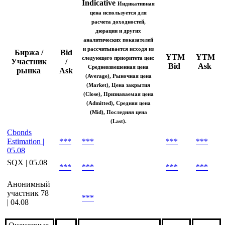
Indicative
Индикативная
цена используется для
расчета доходностей,
дюрации и других
аналитических показателей
и рассчитывается исходя из
Биржа /
Bid
YTM
YTM
следующего приоритета цен:
Участник
/
Bid
Ask
Средневзвешенная цена
рынка
Ask
(Average), Рыночная цена
(Market), Цена закрытия
(Close), Признаваемая цена
(Admitted), Средняя цена
(Mid), Последняя цена
(Last).
Cbonds
Estimation |
***
***
***
***
05.08
SQX | 05.08
***
***
***
***
Анонимный
участник 78
***
| 04.08