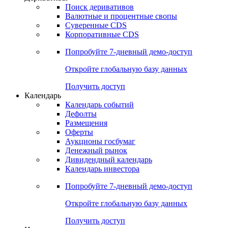
Поиск деривативов
Валютные и процентные свопы
Суверенные CDS
Корпоративные CDS
Попробуйте
7-дневный
демо-доступ
Откройте глобальную базу данных
Получить доступ
Календарь
Календарь событий
Дефолты
Размещения
Оферты
Аукционы госбумаг
Денежный рынок
Дивидендный календарь
Календарь инвестора
Попробуйте
7-дневный
демо-доступ
Откройте глобальную базу данных
Получить доступ