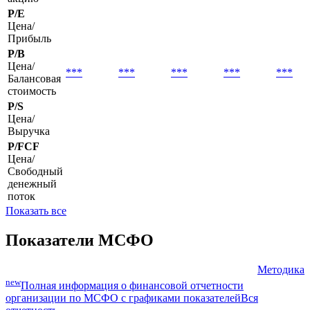
P/E
Цена/
Прибыль
P/B
Цена/
***
***
***
***
***
Балансовая
стоимость
P/S
Цена/
Выручка
P/FCF
Цена/
Свободный
денежный
поток
Показать все
Показатели МСФО
Методика
new
Полная информация о финансовой отчетности
организации по МСФО с графиками показателей
Вся