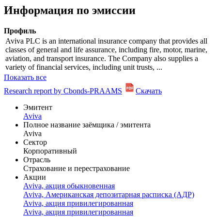
Информация по эмиссии
Профиль
Aviva PLC is an international insurance company that provides all
classes of general and life assurance, including fire, motor, marine,
aviation, and transport insurance. The Company also supplies a
variety of financial services, including unit trusts, ...
Показать все
Research report by Cbonds-PRAAMS
Скачать
Эмитент
Aviva
Полное название заёмщика / эмитента
Aviva
Сектор
Корпоративный
Отрасль
Страхование и перестрахование
Акции
Aviva, акция обыкновенная
Aviva, Американская депозитарная расписка (АДР)
Aviva, акция привилегированная
Aviva, акция привилегированная