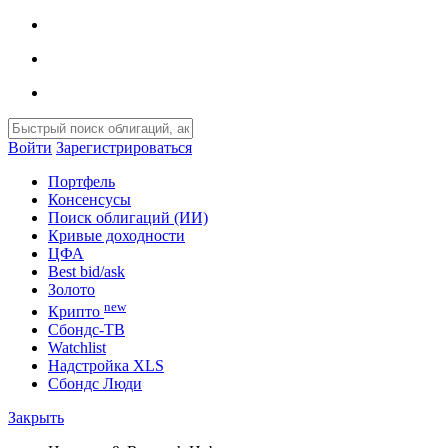
Войти
Зарегистрироваться
Портфель
Консенсусы
Поиск облигаций (ИИ)
Кривые доходности
ЦФА
Best bid/ask
Золото
new
Крипто
Сбондс-ТВ
Watchlist
Надстройка XLS
Сбондс Люди
Закрыть