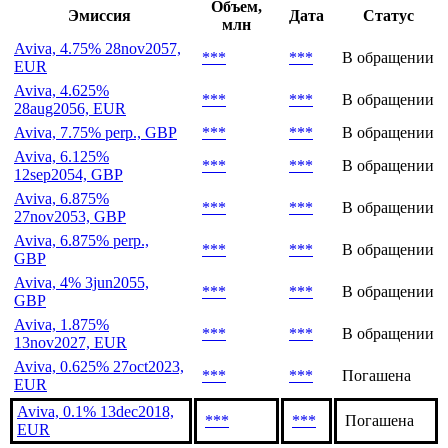
Объем,
Эмиссия
Дата
Статус
млн
Aviva, 4.75% 28nov2057,
***
***
В обращении
EUR
Aviva, 4.625%
***
***
В обращении
28aug2056, EUR
Aviva, 7.75% perp., GBP
***
***
В обращении
Aviva, 6.125%
***
***
В обращении
12sep2054, GBP
Aviva, 6.875%
***
***
В обращении
27nov2053, GBP
Aviva, 6.875% perp.,
***
***
В обращении
GBP
Aviva, 4% 3jun2055,
***
***
В обращении
GBP
Aviva, 1.875%
***
***
В обращении
13nov2027, EUR
Aviva, 0.625% 27oct2023,
***
***
Погашена
EUR
Aviva, 0.1% 13dec2018,
***
***
Погашена
EUR