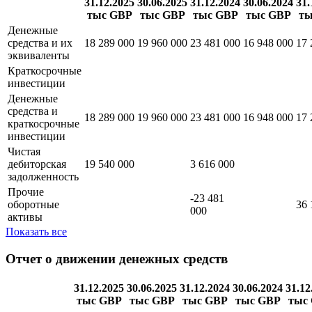
31.12.2025
30.06.2025
31.12.2024
30.06.2024
31.
тыс GBP
тыс GBP
тыс GBP
тыс GBP
ты
Денежные
средства и их
18 289 000
19 960 000
23 481 000
16 948 000
17 
эквиваленты
Краткосрочные
инвестиции
Денежные
средства и
18 289 000
19 960 000
23 481 000
16 948 000
17 
краткосрочные
инвестиции
Чистая
дебиторская
19 540 000
3 616 000
задолженность
Прочие
-23 481
оборотные
36 
000
активы
Показать все
Отчет о движении денежных средств
31.12.2025
30.06.2025
31.12.2024
30.06.2024
31.12
тыс GBP
тыс GBP
тыс GBP
тыс GBP
тыс