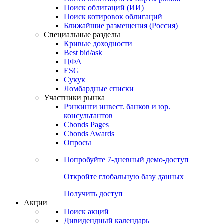
Облигации
Поиски
Поиск облигаций & Карты рынка
Поиск облигаций (ИИ)
Поиск котировок облигаций
Ближайшие размещения (Россия)
Специальные разделы
Кривые доходности
Best bid/ask
ЦФА
ESG
Сукук
Ломбардные списки
Участники рынка
Рэнкинги инвест. банков и юр.
консультантов
Cbonds Pages
Cbonds Awards
Опросы
Попробуйте
7-дневный
демо-доступ
Откройте глобальную базу данных