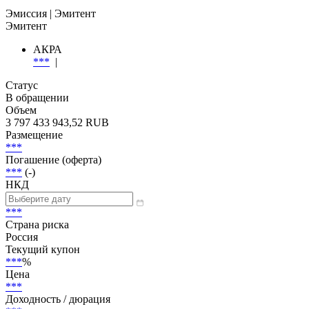
Добавить в Watchlist
Гарантированные, Секьюритизация, Ипотечные, Senior
Secured
Эмиссия
| Эмитент
Эмитент
АКРА
***
|
Статус
В обращении
Объем
3 797 433 943,52 RUB
Размещение
***
Погашение (оферта)
***
(-)
НКД
***
Страна риска
Россия
Текущий купон