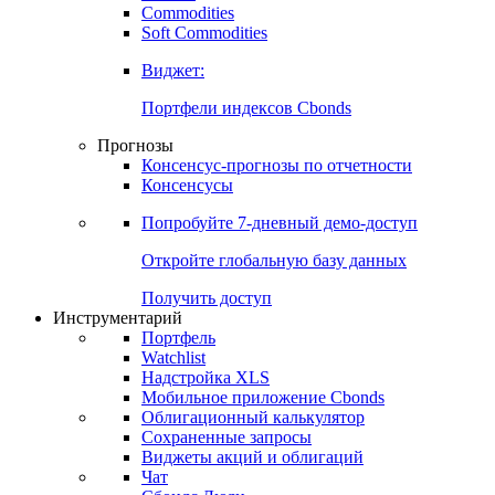
Commodities
Золото
Нефть
Бензин
Commodities
Soft Commodities
Виджет:
Портфели индексов Cbonds
Прогнозы
Консенсус-прогнозы по отчетности
Консенсусы
Попробуйте
7-дневный
демо-доступ
Откройте глобальную базу данных
Получить доступ
Инструментарий
Портфель
Watchlist
Надстройка XLS
Мобильное приложение Cbonds
Облигационный калькулятор