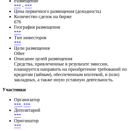
***
(
***
) -
***
(
***
)
Ориентиры по купону (доходности)
***
% (
***
%)
Размещение
***
-
***
Цена первичного размещения (доходность)
Количество сделок на бирже
676
География размещения
***
Тип инвесторов
***
Цели размещения
Other
Описание целей размещения
Средства, привлеченные в результате эмиссии,
планируется направить на приобретение требований по
кредитам (займам), обеспеченным ипотекой, и (или)
закладных, а также иную уставную деятельность.
Участники
Организатор
***
,
***
Депозитарий