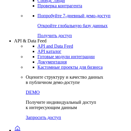
Сохраненные запросы
Виджеты акций и облигаций
Чат
Сбондс Люди
Проверка контрагента
Попробуйте
7-дневный
демо-доступ
Откройте глобальную базу данных
Получить доступ
API & Data Feed
API and Data Feed
API каталог
Готовые модули интеграции
Документация
Кастомные проекты для бизнеса
Оцените структуру и качество данных
в публичном демо-доступе
DEMO
Получите индивидуальный доступ
к интересующим данным