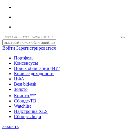
РЕКЛАМА • HTTPS://WWW.HSE.RU/
Войти
Зарегистрироваться
Портфель
Консенсусы
Поиск облигаций (ИИ)
Кривые доходности
ЦФА
Best bid/ask
Золото
new
Крипто
Сбондс-ТВ
Watchlist