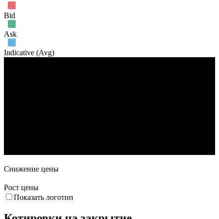
Июн '26
Июл '26
Авг '26
Bid
Ask
Indicative (Avg)
Объем торгов
18. Май
1. Июн
15. Июн
29. Июн
13. Июл
27. Июл
Снижение цены