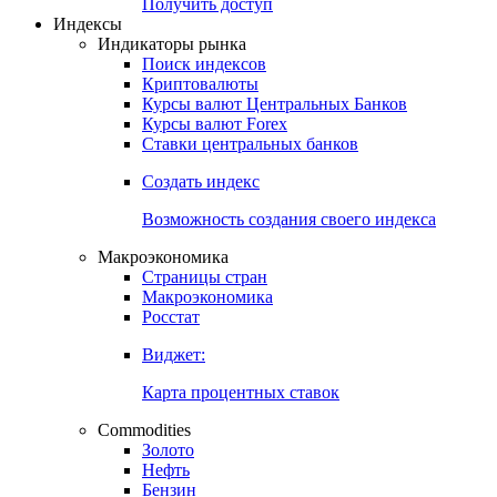
Попробуйте
7-дневный
демо-доступ
Откройте глобальную базу данных
Получить доступ
Индексы
Индикаторы рынка
Поиск индексов
Криптовалюты
Курсы валют Центральных Банков
Курсы валют Forex
Ставки центральных банков
Создать индекс
Возможность создания своего индекса
Макроэкономика
Страницы стран
Макроэкономика
Росстат
Виджет:
Карта процентных ставок