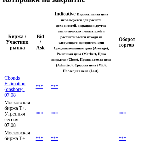
Рост цены
Показать логотип
Котировки на закрытие
Indicative
Индикативная цена
используется для расчета
доходностей, дюрации и других
аналитических показателей и
Биржа /
Bid
рассчитывается исходя из
Оборот
Участник
/
следующего приоритета цен:
торгов
рынка
Ask
Средневзвешенная цена (Average),
Рыночная цена (Market), Цена
закрытия (Close), Признаваемая цена
(Admitted), Средняя цена (Mid),
Последняя цена (Last).
Cbonds
Estimation
***
***
(onshore) |
07.08
Московская
биржа T+.
Утренняя
***
***
***