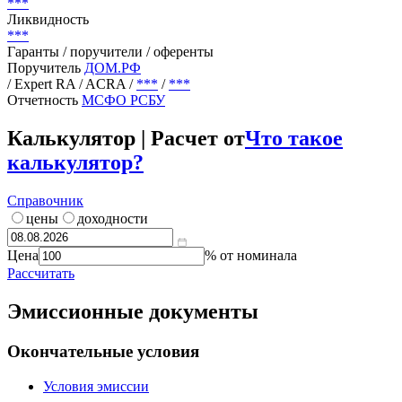
***
%
Цена
***
Доходность / дюрация
***
Ликвидность
***
Гаранты / поручители / оференты
Поручитель
ДОМ.РФ
/ Expert RA / ACRA
/
***
/
***
Отчетность
МСФО
РСБУ
Калькулятор | Расчет от
Что такое
калькулятор?
Справочник
цены
доходности
Цена
% от номинала
Рассчитать
Эмиссионные документы