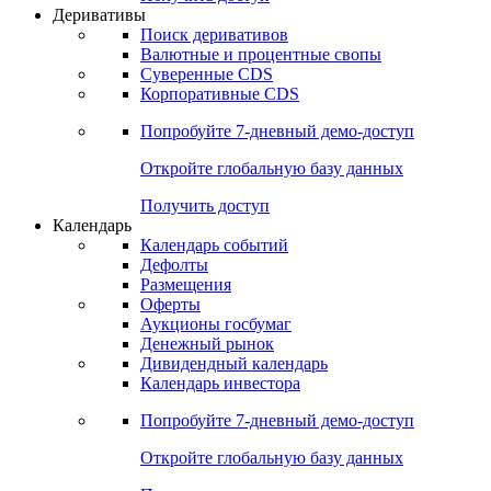
Откройте глобальную базу данных
Получить доступ
Деривативы
Поиск деривативов
Валютные и процентные свопы
Суверенные CDS
Корпоративные CDS
Попробуйте
7-дневный
демо-доступ
Откройте глобальную базу данных
Получить доступ
Календарь
Календарь событий
Дефолты
Размещения
Оферты
Аукционы госбумаг
Денежный рынок
Дивидендный календарь
Календарь инвестора