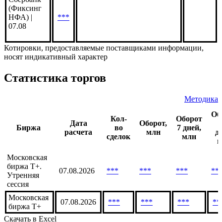
ДОМ.РФ |
07.08
***
Сбербанк
(Фиксинг
НФА) |
***
07.08
Котировки, предоставляемые поставщиками информации,
носят индикативный характер
Статистика торгов
Методика
Об
Кол-
Оборот
Дата
Оборот,
Биржа
во
7 дней,
расчета
млн
д
сделок
млн
м
Московская
биржа T+.
07.08.2026
***
***
***
**
Утренняя
сессия