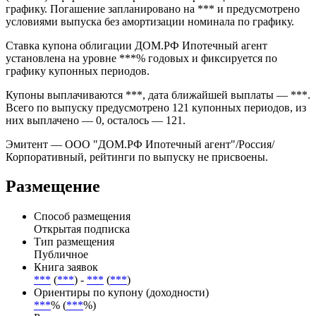
долговой инструмент.
Дата размещения — *** эмиссия прошла на Cbonds Estimation
(onshore) в формате *** через ***с амортизацией номинала по
графику. Погашение запланировано на *** и предусмотрено
условиями выпуска без амортизации номинала по графику.
Ставка купона облигации ДОМ.РФ Ипотечный агент
установлена на уровне ***% годовых и фиксируется по
графику купонных периодов.
Купоны выплачиваются ***, дата ближайшей выплаты — ***.
Всего по выпуску предусмотрено 121 купонных периодов, из
них выплачено — 0, осталось — 121.
Эмитент — ООО "ДОМ.РФ Ипотечный агент"/Россия/
Корпоративный, рейтинги по выпуску не присвоены.
Размещение
Способ размещения
Открытая подписка
Тип размещения
Публичное
Книга заявок