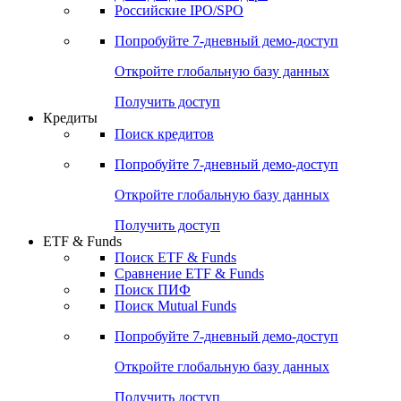
Получить доступ
Акции
Поиск акций
Дивидендный календарь
Российские IPO/SPO
Попробуйте
7-дневный
демо-доступ
Откройте глобальную базу данных
Получить доступ
Кредиты
Поиск кредитов
Попробуйте
7-дневный
демо-доступ
Откройте глобальную базу данных
Получить доступ
ETF & Funds
Поиск ETF & Funds
Сравнение ETF & Funds
Поиск ПИФ
Поиск Mutual Funds
Попробуйте
7-дневный
демо-доступ