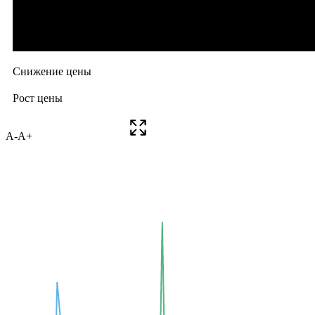
A-
A+