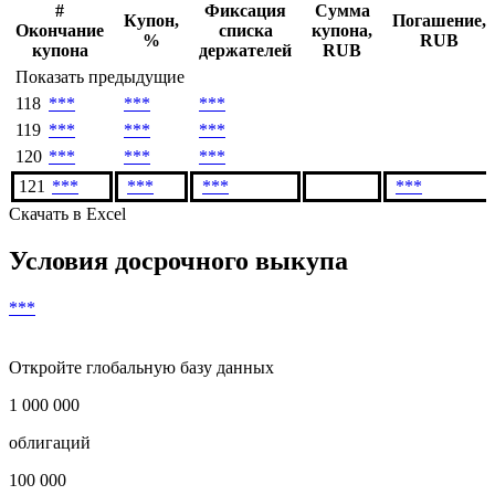
Денежный поток
#
Фиксация
Сумма
Купон,
Погашение,
Окончание
списка
купона,
%
RUB
купона
держателей
RUB
Показать предыдущие
118
***
***
***
119
***
***
***
120
***
***
***
121
***
***
***
***
Скачать в Excel
Условия досрочного выкупа
***
Откройте глобальную базу данных
1 000 000