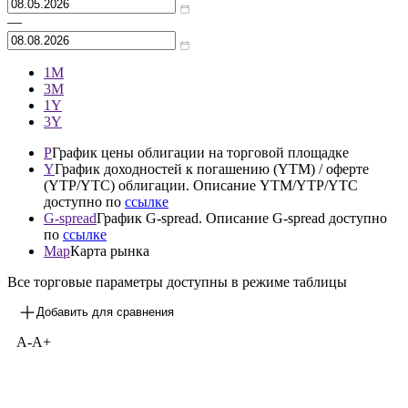
Архив
—
1М
3М
1Y
3Y
P
График цены облигации на торговой площадке
Y
График доходностей к погашению (YTM) / оферте
(YTP/YTC) облигации. Описание YTM/YTP/YTC
доступно по
ссылке
G-spread
График G-spread. Описание G-spread доступно
по
ссылке
Map
Карта рынка
Все торговые параметры доступны в режиме таблицы
Добавить для сравнения