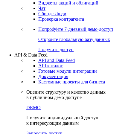
Виджеты акций и облигаций
Чат
Сбондс Люди
Проверка контрагента
Попробуйте
7-дневный
демо-доступ
Откройте глобальную базу данных
Получить доступ
API & Data Feed
API and Data Feed
API каталог
Готовые модули интеграции
Документация
Кастомные проекты для бизнеса
Оцените структуру и качество данных
в публичном демо-доступе
DEMO
Получите индивидуальный доступ
к интересующим данным
Запросить доступ