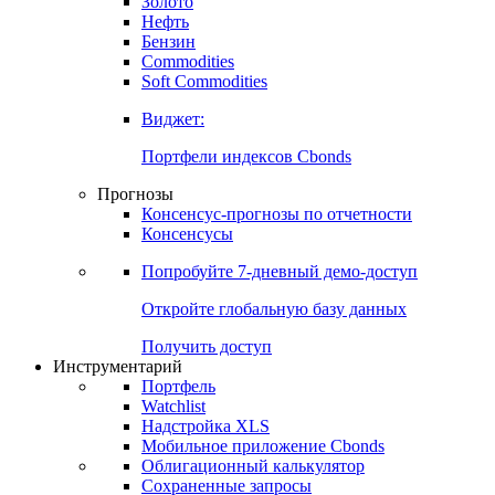
Золото
Нефть
Бензин
Commodities
Soft Commodities
Виджет:
Портфели индексов Cbonds
Прогнозы
Консенсус-прогнозы по отчетности
Консенсусы
Попробуйте
7-дневный
демо-доступ
Откройте глобальную базу данных
Получить доступ
Инструментарий
Портфель
Watchlist
Надстройка XLS
Мобильное приложение Cbonds
Облигационный калькулятор
Сохраненные запросы