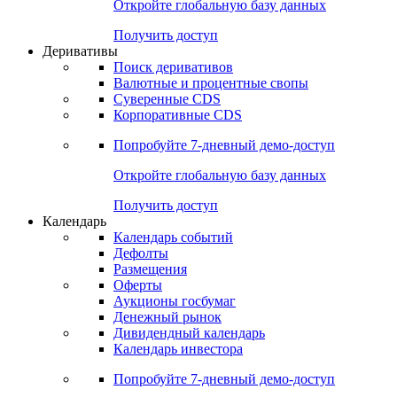
Откройте глобальную базу данных
Получить доступ
Деривативы
Поиск деривативов
Валютные и процентные свопы
Суверенные CDS
Корпоративные CDS
Попробуйте
7-дневный
демо-доступ
Откройте глобальную базу данных
Получить доступ
Календарь
Календарь событий
Дефолты
Размещения
Оферты
Аукционы госбумаг
Денежный рынок
Дивидендный календарь
Календарь инвестора
Попробуйте
7-дневный
демо-доступ