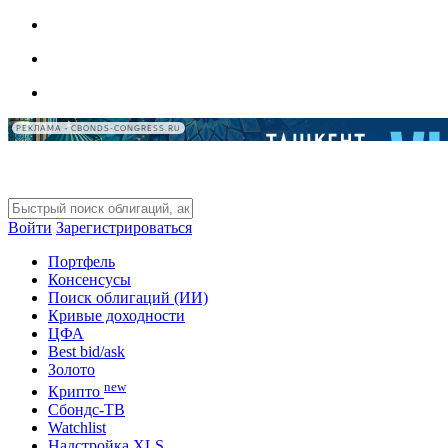
РЕКЛАМА • CBONDS-CONGRESS.RU
Войти
Зарегистрироваться
Портфель
Консенсусы
Поиск облигаций (ИИ)
Кривые доходности
ЦФА
Best bid/ask
Золото
new
Крипто
Сбондс-ТВ
Watchlist
Надстройка XLS