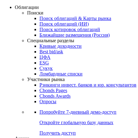
Облигации
Поиски
Поиск облигаций & Карты рынка
Поиск облигаций (ИИ)
Поиск котировок облигаций
Ближайшие размещения (Россия)
Специальные разделы
Кривые доходности
Best bid/ask
ЦФА
ESG
Сукук
Ломбардные списки
Участники рынка
Рэнкинги инвест. банков и юр. консультантов
Cbonds Pages
Cbonds Awards
Опросы
Попробуйте
7-дневный
демо-доступ
Откройте глобальную базу данных
Получить доступ