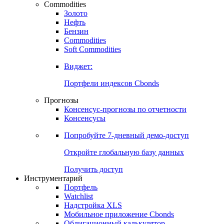
Commodities
Золото
Нефть
Бензин
Commodities
Soft Commodities
Виджет:
Портфели индексов Cbonds
Прогнозы
Консенсус-прогнозы по отчетности
Консенсусы
Попробуйте
7-дневный
демо-доступ
Откройте глобальную базу данных
Получить доступ
Инструментарий
Портфель
Watchlist
Надстройка XLS
Мобильное приложение Cbonds
Облигационный калькулятор