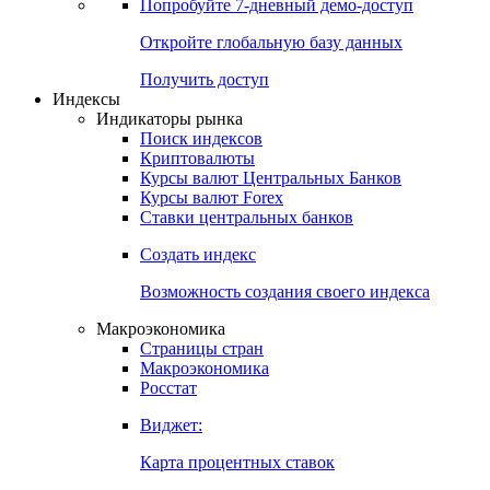
Попробуйте
7-дневный
демо-доступ
Откройте глобальную базу данных
Получить доступ
Индексы
Индикаторы рынка
Поиск индексов
Криптовалюты
Курсы валют Центральных Банков
Курсы валют Forex
Ставки центральных банков
Создать индекс
Возможность создания своего индекса
Макроэкономика
Страницы стран
Макроэкономика
Росстат
Виджет:
Карта процентных ставок