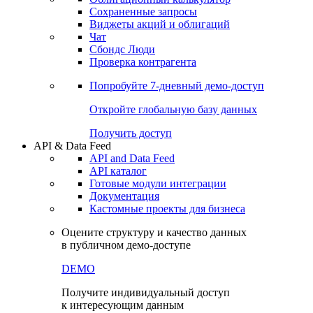
Сохраненные запросы
Виджеты акций и облигаций
Чат
Сбондс Люди
Проверка контрагента
Попробуйте
7-дневный
демо-доступ
Откройте глобальную базу данных
Получить доступ
API & Data Feed
API and Data Feed
API каталог
Готовые модули интеграции
Документация
Кастомные проекты для бизнеса
Оцените структуру и качество данных
в публичном демо-доступе
DEMO
Получите индивидуальный доступ
к интересующим данным