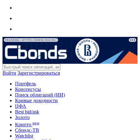
РЕКЛАМА • HTTPS://WWW.HSE.RU/
Войти
Зарегистрироваться
Портфель
Консенсусы
Поиск облигаций (ИИ)
Кривые доходности
ЦФА
Best bid/ask
Золото
new
Крипто
Сбондс-ТВ
Watchlist