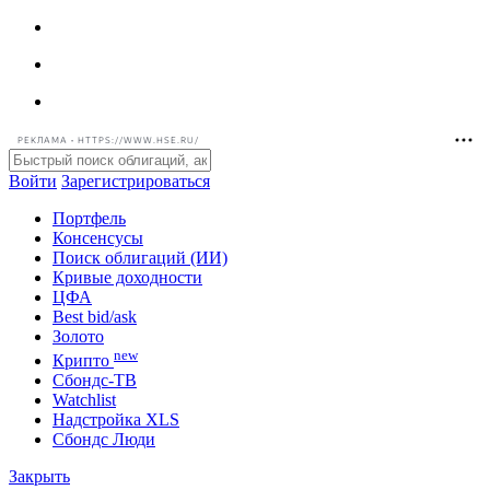
РЕКЛАМА • HTTPS://WWW.HSE.RU/
Войти
Зарегистрироваться
Портфель
Консенсусы
Поиск облигаций (ИИ)
Кривые доходности
ЦФА
Best bid/ask
Золото
new
Крипто
Сбондс-ТВ
Watchlist