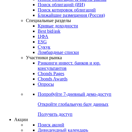
Облигации
Поиски
Поиск облигаций & Карты рынка
Поиск облигаций (ИИ)
Поиск котировок облигаций
Ближайшие размещения (Россия)
Специальные разделы
Кривые доходности
Best bid/ask
ЦФА
ESG
Сукук
Ломбардные списки
Участники рынка
Рэнкинги инвест. банков и юр.
консультантов
Cbonds Pages
Cbonds Awards
Опросы
Попробуйте
7-дневный
демо-доступ
Откройте глобальную базу данных