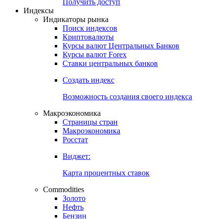
Попробуйте
7-дневный
демо-доступ
Откройте глобальную базу данных
Получить доступ
Индексы
Индикаторы рынка
Поиск индексов
Криптовалюты
Курсы валют Центральных Банков
Курсы валют Forex
Ставки центральных банков
Создать индекс
Возможность создания своего индекса
Макроэкономика
Страницы стран
Макроэкономика
Росстат
Виджет:
Карта процентных ставок