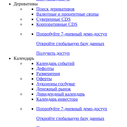
Откройте глобальную базу данных
Получить доступ
Деривативы
Поиск деривативов
Валютные и процентные свопы
Суверенные CDS
Корпоративные CDS
Попробуйте
7-дневный
демо-доступ
Откройте глобальную базу данных
Получить доступ
Календарь
Календарь событий
Дефолты
Размещения
Оферты
Аукционы госбумаг
Денежный рынок
Дивидендный календарь
Календарь инвестора