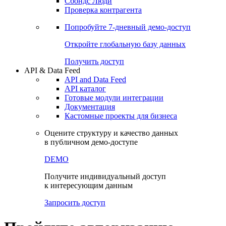
Сохраненные запросы
Виджеты акций и облигаций
Чат
Сбондс Люди
Проверка контрагента
Попробуйте
7-дневный
демо-доступ
Откройте глобальную базу данных
Получить доступ
API & Data Feed
API and Data Feed
API каталог
Готовые модули интеграции
Документация
Кастомные проекты для бизнеса
Оцените структуру и качество данных
в публичном демо-доступе
DEMO
Получите индивидуальный доступ
к интересующим данным