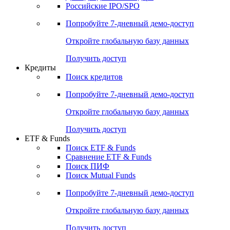
Получить доступ
Акции
Поиск акций
Дивидендный календарь
Российские IPO/SPO
Попробуйте
7-дневный
демо-доступ
Откройте глобальную базу данных
Получить доступ
Кредиты
Поиск кредитов
Попробуйте
7-дневный
демо-доступ
Откройте глобальную базу данных
Получить доступ
ETF & Funds
Поиск ETF & Funds
Сравнение ETF & Funds
Поиск ПИФ
Поиск Mutual Funds
Попробуйте
7-дневный
демо-доступ