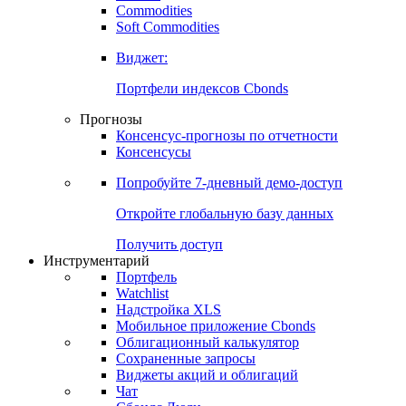
Commodities
Золото
Нефть
Бензин
Commodities
Soft Commodities
Виджет:
Портфели индексов Cbonds
Прогнозы
Консенсус-прогнозы по отчетности
Консенсусы
Попробуйте
7-дневный
демо-доступ
Откройте глобальную базу данных
Получить доступ
Инструментарий
Портфель
Watchlist
Надстройка XLS
Мобильное приложение Cbonds
Облигационный калькулятор