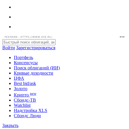
РЕКЛАМА • HTTPS://WWW.HSE.RU/
Войти
Зарегистрироваться
Портфель
Консенсусы
Поиск облигаций (ИИ)
Кривые доходности
ЦФА
Best bid/ask
Золото
new
Крипто
Сбондс-ТВ
Watchlist