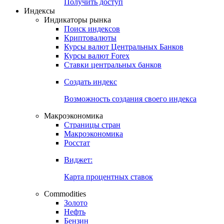
Попробуйте
7-дневный
демо-доступ
Откройте глобальную базу данных
Получить доступ
Индексы
Индикаторы рынка
Поиск индексов
Криптовалюты
Курсы валют Центральных Банков
Курсы валют Forex
Ставки центральных банков
Создать индекс
Возможность создания своего индекса
Макроэкономика
Страницы стран
Макроэкономика
Росстат
Виджет:
Карта процентных ставок