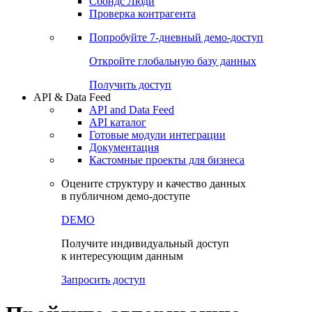
Сохраненные запросы
Виджеты акций и облигаций
Чат
Сбондс Люди
Проверка контрагента
Попробуйте
7-дневный
демо-доступ
Откройте глобальную базу данных
Получить доступ
API & Data Feed
API and Data Feed
API каталог
Готовые модули интеграции
Документация
Кастомные проекты для бизнеса
Оцените структуру и качество данных
в публичном демо-доступе
DEMO
Получите индивидуальный доступ
к интересующим данным