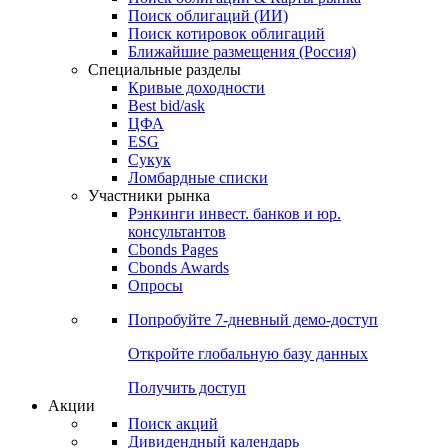
Облигации
Поиски
Поиск облигаций & Карты рынка
Поиск облигаций (ИИ)
Поиск котировок облигаций
Ближайшие размещения (Россия)
Специальные разделы
Кривые доходности
Best bid/ask
ЦФА
ESG
Сукук
Ломбардные списки
Участники рынка
Рэнкинги инвест. банков и юр.
консультантов
Cbonds Pages
Cbonds Awards
Опросы
Попробуйте
7-дневный
демо-доступ
Откройте глобальную базу данных