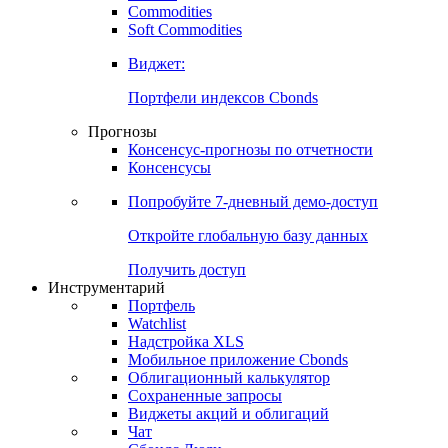
Commodities
Золото
Нефть
Бензин
Commodities
Soft Commodities
Виджет:
Портфели индексов Cbonds
Прогнозы
Консенсус-прогнозы по отчетности
Консенсусы
Попробуйте
7-дневный
демо-доступ
Откройте глобальную базу данных
Получить доступ
Инструментарий
Портфель
Watchlist
Надстройка XLS
Мобильное приложение Cbonds
Облигационный калькулятор