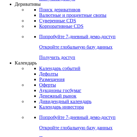
Откройте глобальную базу данных
Получить доступ
Деривативы
Поиск деривативов
Валютные и процентные свопы
Суверенные CDS
Корпоративные CDS
Попробуйте
7-дневный
демо-доступ
Откройте глобальную базу данных
Получить доступ
Календарь
Календарь событий
Дефолты
Размещения
Оферты
Аукционы госбумаг
Денежный рынок
Дивидендный календарь
Календарь инвестора