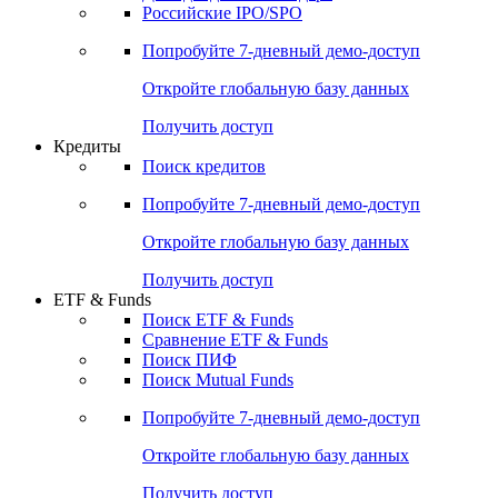
Получить доступ
Акции
Поиск акций
Дивидендный календарь
Российские IPO/SPO
Попробуйте
7-дневный
демо-доступ
Откройте глобальную базу данных
Получить доступ
Кредиты
Поиск кредитов
Попробуйте
7-дневный
демо-доступ
Откройте глобальную базу данных
Получить доступ
ETF & Funds
Поиск ETF & Funds
Сравнение ETF & Funds
Поиск ПИФ
Поиск Mutual Funds
Попробуйте
7-дневный
демо-доступ