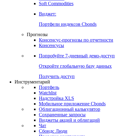
Золото
Нефть
Бензин
Commodities
Soft Commodities
Виджет:
Портфели индексов Cbonds
Прогнозы
Консенсус-прогнозы по отчетности
Консенсусы
Попробуйте
7-дневный
демо-доступ
Откройте глобальную базу данных
Получить доступ
Инструментарий
Портфель
Watchlist
Надстройка XLS
Мобильное приложение Cbonds
Облигационный калькулятор
Сохраненные запросы