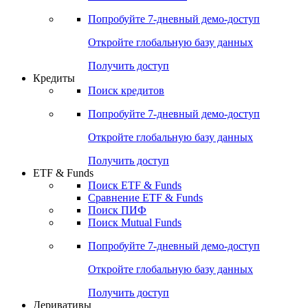
Акции
Поиск акций
Дивидендный календарь
Российские IPO/SPO
Попробуйте
7-дневный
демо-доступ
Откройте глобальную базу данных
Получить доступ
Кредиты
Поиск кредитов
Попробуйте
7-дневный
демо-доступ
Откройте глобальную базу данных
Получить доступ
ETF & Funds
Поиск ETF & Funds
Сравнение ETF & Funds
Поиск ПИФ
Поиск Mutual Funds
Попробуйте
7-дневный
демо-доступ