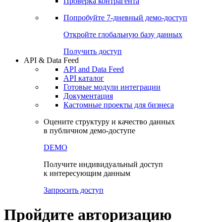
Виджеты акций и облигаций
Чат
Сбондс Люди
Проверка контрагента
Попробуйте
7-дневный
демо-доступ
Откройте глобальную базу данных
Получить доступ
API & Data Feed
API and Data Feed
API каталог
Готовые модули интеграции
Документация
Кастомные проекты для бизнеса
Оцените структуру и качество данных
в публичном демо-доступе
DEMO
Получите индивидуальный доступ
к интересующим данным
Запросить доступ