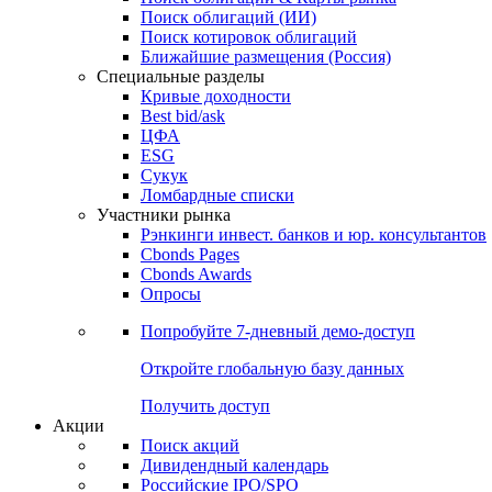
Облигации
Поиски
Поиск облигаций & Карты рынка
Поиск облигаций (ИИ)
Поиск котировок облигаций
Ближайшие размещения (Россия)
Специальные разделы
Кривые доходности
Best bid/ask
ЦФА
ESG
Сукук
Ломбардные списки
Участники рынка
Рэнкинги инвест. банков и юр. консультантов
Cbonds Pages
Cbonds Awards
Опросы
Попробуйте
7-дневный
демо-доступ
Откройте глобальную базу данных
Получить доступ