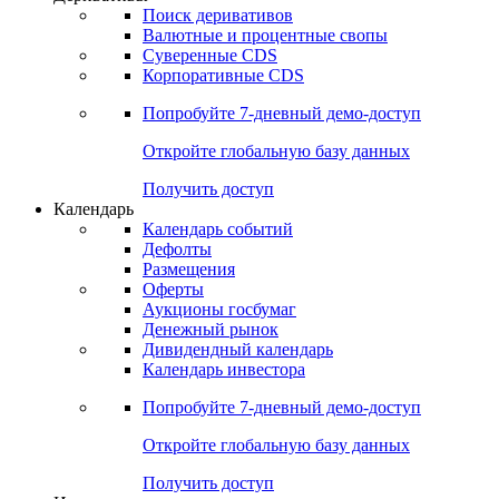
Откройте глобальную базу данных
Получить доступ
Деривативы
Поиск деривативов
Валютные и процентные свопы
Суверенные CDS
Корпоративные CDS
Попробуйте
7-дневный
демо-доступ
Откройте глобальную базу данных
Получить доступ
Календарь
Календарь событий
Дефолты
Размещения
Оферты
Аукционы госбумаг
Денежный рынок
Дивидендный календарь
Календарь инвестора
Попробуйте
7-дневный
демо-доступ