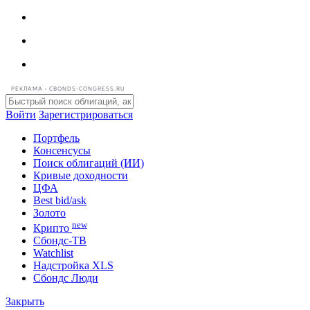
РЕКЛАМА • CBONDS-CONGRESS.RU
Войти
Зарегистрироваться
Портфель
Консенсусы
Поиск облигаций (ИИ)
Кривые доходности
ЦФА
Best bid/ask
Золото
new
Крипто
Сбондс-ТВ
Watchlist
Надстройка XLS