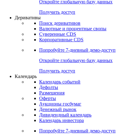
Откройте глобальную базу данных
Получить доступ
Деривативы
Поиск деривативов
Валютные и процентные свопы
Суверенные CDS
Корпоративные CDS
Попробуйте
7-дневный
демо-доступ
Откройте глобальную базу данных
Получить доступ
Календарь
Календарь событий
Дефолты
Размещения
Оферты
Аукционы госбумаг
Денежный рынок
Дивидендный календарь
Календарь инвестора
Попробуйте
7-дневный
демо-доступ