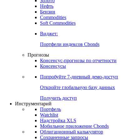
Золото
Нефть
Бензин
Commodities
Soft Commodities
Виджет:
Портфели индексов Cbonds
Прогнозы
Консенсус-прогнозы по отчетности
Консенсусы
Попробуйте
7-дневный
демо-доступ
Откройте глобальную базу данных
Получить доступ
Инструментарий
Портфель
Watchlist
Надстройка XLS
Мобильное приложение Cbonds
Облигационный калькулятор
Сохраненные запросы