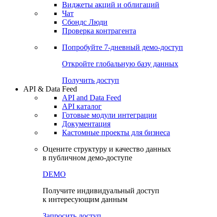
Виджеты акций и облигаций
Чат
Сбондс Люди
Проверка контрагента
Попробуйте
7-дневный
демо-доступ
Откройте глобальную базу данных
Получить доступ
API & Data Feed
API and Data Feed
API каталог
Готовые модули интеграции
Документация
Кастомные проекты для бизнеса
Оцените структуру и качество данных
в публичном демо-доступе
DEMO
Получите индивидуальный доступ
к интересующим данным
Запросить доступ