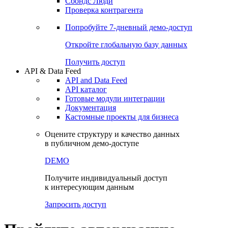
Сохраненные запросы
Виджеты акций и облигаций
Чат
Сбондс Люди
Проверка контрагента
Попробуйте
7-дневный
демо-доступ
Откройте глобальную базу данных
Получить доступ
API & Data Feed
API and Data Feed
API каталог
Готовые модули интеграции
Документация
Кастомные проекты для бизнеса
Оцените структуру и качество данных
в публичном демо-доступе
DEMO
Получите индивидуальный доступ
к интересующим данным