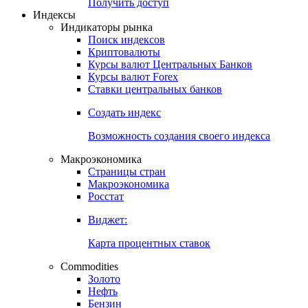
Попробуйте
7-дневный
демо-доступ
Откройте глобальную базу данных
Получить доступ
Индексы
Индикаторы рынка
Поиск индексов
Криптовалюты
Курсы валют Центральных Банков
Курсы валют Forex
Ставки центральных банков
Создать индекс
Возможность создания своего индекса
Макроэкономика
Страницы стран
Макроэкономика
Росстат
Виджет:
Карта процентных ставок