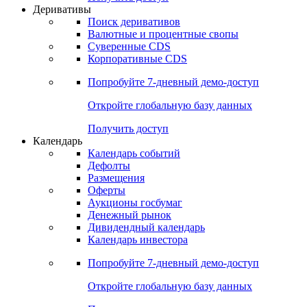
Откройте глобальную базу данных
Получить доступ
Деривативы
Поиск деривативов
Валютные и процентные свопы
Суверенные CDS
Корпоративные CDS
Попробуйте
7-дневный
демо-доступ
Откройте глобальную базу данных
Получить доступ
Календарь
Календарь событий
Дефолты
Размещения
Оферты
Аукционы госбумаг
Денежный рынок
Дивидендный календарь
Календарь инвестора