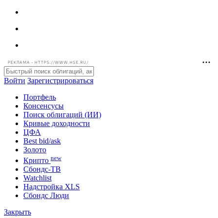
РЕКЛАМА • HTTPS://WWW.HSE.RU/
Войти
Зарегистрироваться
Портфель
Консенсусы
Поиск облигаций (ИИ)
Кривые доходности
ЦФА
Best bid/ask
Золото
new
Крипто
Сбондс-ТВ
Watchlist