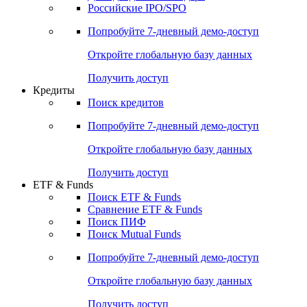
Получить доступ
Акции
Поиск акций
Дивидендный календарь
Российские IPO/SPO
Попробуйте
7-дневный
демо-доступ
Откройте глобальную базу данных
Получить доступ
Кредиты
Поиск кредитов
Попробуйте
7-дневный
демо-доступ
Откройте глобальную базу данных
Получить доступ
ETF & Funds
Поиск ETF & Funds
Сравнение ETF & Funds
Поиск ПИФ
Поиск Mutual Funds
Попробуйте
7-дневный
демо-доступ