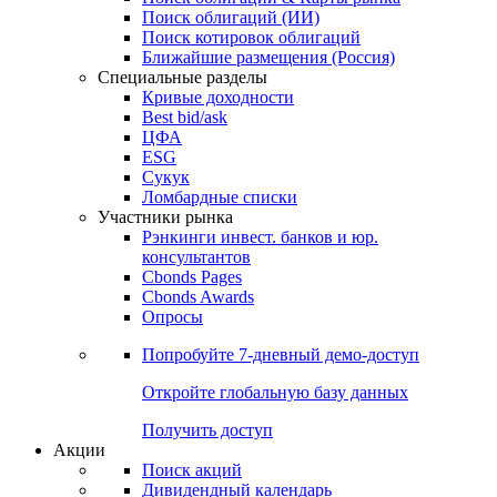
Облигации
Поиски
Поиск облигаций & Карты рынка
Поиск облигаций (ИИ)
Поиск котировок облигаций
Ближайшие размещения (Россия)
Специальные разделы
Кривые доходности
Best bid/ask
ЦФА
ESG
Сукук
Ломбардные списки
Участники рынка
Рэнкинги инвест. банков и юр.
консультантов
Cbonds Pages
Cbonds Awards
Опросы
Попробуйте
7-дневный
демо-доступ
Откройте глобальную базу данных