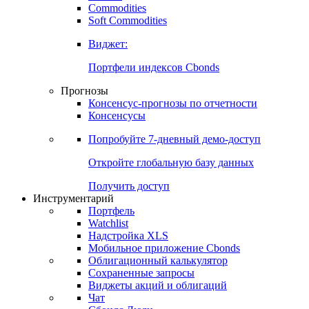
Commodities
Золото
Нефть
Бензин
Commodities
Soft Commodities
Виджет:
Портфели индексов Cbonds
Прогнозы
Консенсус-прогнозы по отчетности
Консенсусы
Попробуйте
7-дневный
демо-доступ
Откройте глобальную базу данных
Получить доступ
Инструментарий
Портфель
Watchlist
Надстройка XLS
Мобильное приложение Cbonds
Облигационный калькулятор