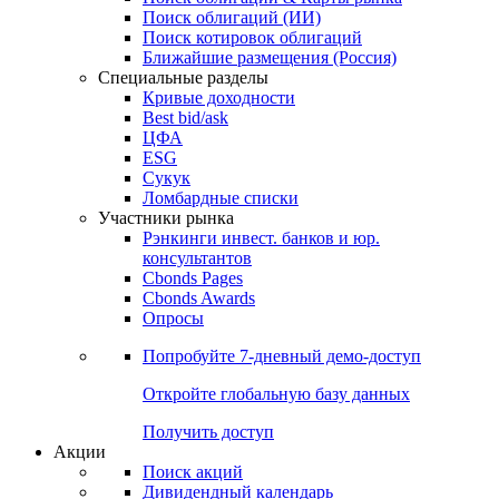
Облигации
Поиски
Поиск облигаций & Карты рынка
Поиск облигаций (ИИ)
Поиск котировок облигаций
Ближайшие размещения (Россия)
Специальные разделы
Кривые доходности
Best bid/ask
ЦФА
ESG
Сукук
Ломбардные списки
Участники рынка
Рэнкинги инвест. банков и юр.
консультантов
Cbonds Pages
Cbonds Awards
Опросы
Попробуйте
7-дневный
демо-доступ
Откройте глобальную базу данных