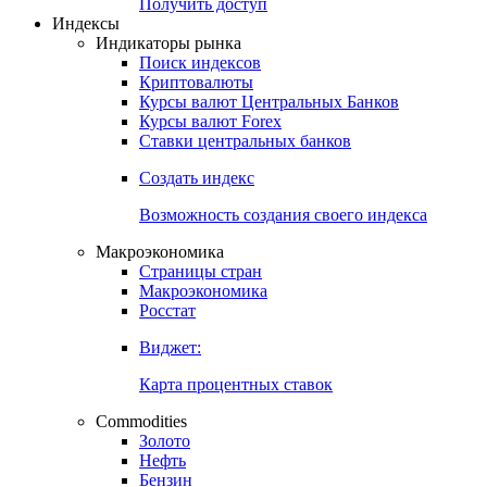
Попробуйте
7-дневный
демо-доступ
Откройте глобальную базу данных
Получить доступ
Индексы
Индикаторы рынка
Поиск индексов
Криптовалюты
Курсы валют Центральных Банков
Курсы валют Forex
Ставки центральных банков
Создать индекс
Возможность создания своего индекса
Макроэкономика
Страницы стран
Макроэкономика
Росстат
Виджет:
Карта процентных ставок