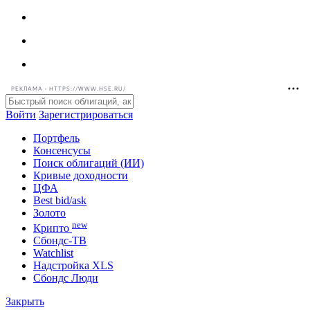
РЕКЛАМА • HTTPS://WWW.HSE.RU/
Войти
Зарегистрироваться
Портфель
Консенсусы
Поиск облигаций (ИИ)
Кривые доходности
ЦФА
Best bid/ask
Золото
new
Крипто
Сбондс-ТВ
Watchlist