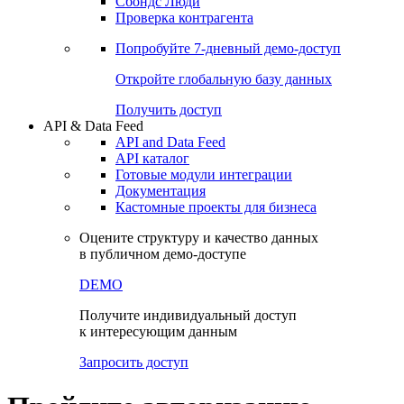
Сохраненные запросы
Виджеты акций и облигаций
Чат
Сбондс Люди
Проверка контрагента
Попробуйте
7-дневный
демо-доступ
Откройте глобальную базу данных
Получить доступ
API & Data Feed
API and Data Feed
API каталог
Готовые модули интеграции
Документация
Кастомные проекты для бизнеса
Оцените структуру и качество данных
в публичном демо-доступе
DEMO
Получите индивидуальный доступ
к интересующим данным