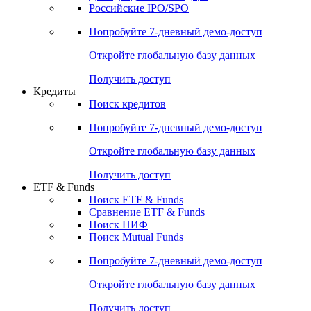
Получить доступ
Акции
Поиск акций
Дивидендный календарь
Российские IPO/SPO
Попробуйте
7-дневный
демо-доступ
Откройте глобальную базу данных
Получить доступ
Кредиты
Поиск кредитов
Попробуйте
7-дневный
демо-доступ
Откройте глобальную базу данных
Получить доступ
ETF & Funds
Поиск ETF & Funds
Сравнение ETF & Funds
Поиск ПИФ
Поиск Mutual Funds
Попробуйте
7-дневный
демо-доступ