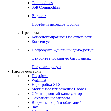
Commodities
Золото
Нефть
Бензин
Commodities
Soft Commodities
Виджет:
Портфели индексов Cbonds
Прогнозы
Консенсус-прогнозы по отчетности
Консенсусы
Попробуйте
7-дневный
демо-доступ
Откройте глобальную базу данных
Получить доступ
Инструментарий
Портфель
Watchlist
Надстройка XLS
Мобильное приложение Cbonds
Облигационный калькулятор