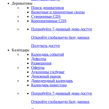
Откройте глобальную базу данных
Получить доступ
Деривативы
Поиск деривативов
Валютные и процентные свопы
Суверенные CDS
Корпоративные CDS
Попробуйте
7-дневный
демо-доступ
Откройте глобальную базу данных
Получить доступ
Календарь
Календарь событий
Дефолты
Размещения
Оферты
Аукционы госбумаг
Денежный рынок
Дивидендный календарь
Календарь инвестора