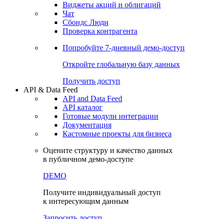
Виджеты акций и облигаций
Чат
Сбондс Люди
Проверка контрагента
Попробуйте
7-дневный
демо-доступ
Откройте глобальную базу данных
Получить доступ
API & Data Feed
API and Data Feed
API каталог
Готовые модули интеграции
Документация
Кастомные проекты для бизнеса
Оцените структуру и качество данных
в публичном демо-доступе
DEMO
Получите индивидуальный доступ
к интересующим данным
Запросить доступ