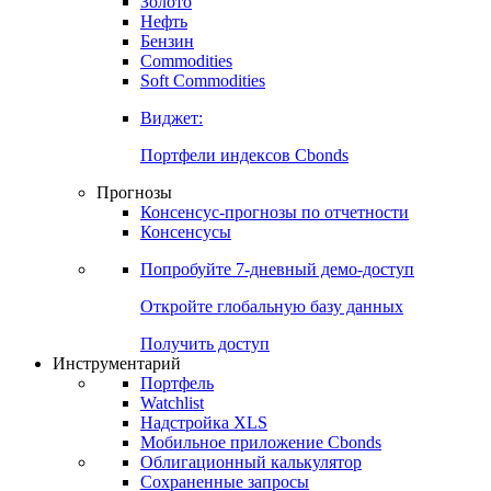
Золото
Нефть
Бензин
Commodities
Soft Commodities
Виджет:
Портфели индексов Cbonds
Прогнозы
Консенсус-прогнозы по отчетности
Консенсусы
Попробуйте
7-дневный
демо-доступ
Откройте глобальную базу данных
Получить доступ
Инструментарий
Портфель
Watchlist
Надстройка XLS
Мобильное приложение Cbonds
Облигационный калькулятор
Сохраненные запросы