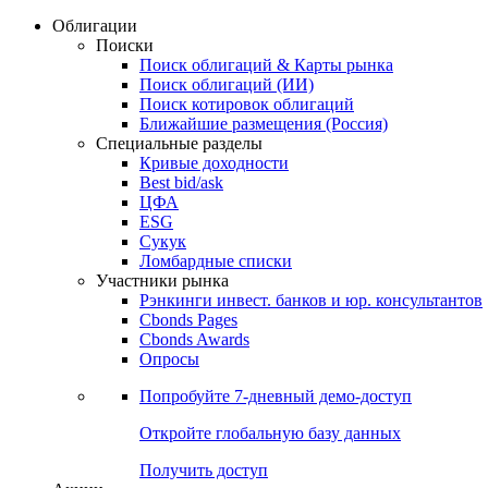
Облигации
Поиски
Поиск облигаций & Карты рынка
Поиск облигаций (ИИ)
Поиск котировок облигаций
Ближайшие размещения (Россия)
Специальные разделы
Кривые доходности
Best bid/ask
ЦФА
ESG
Сукук
Ломбардные списки
Участники рынка
Рэнкинги инвест. банков и юр. консультантов
Cbonds Pages
Cbonds Awards
Опросы
Попробуйте
7-дневный
демо-доступ
Откройте глобальную базу данных
Получить доступ