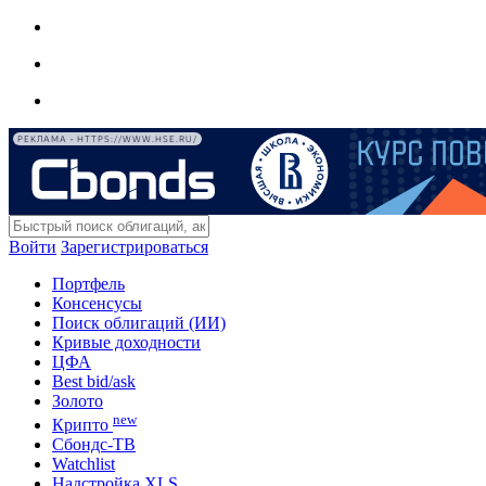
РЕКЛАМА • HTTPS://WWW.HSE.RU/
Войти
Зарегистрироваться
Портфель
Консенсусы
Поиск облигаций (ИИ)
Кривые доходности
ЦФА
Best bid/ask
Золото
new
Крипто
Сбондс-ТВ
Watchlist
Надстройка XLS