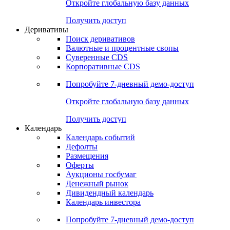
Откройте глобальную базу данных
Получить доступ
Деривативы
Поиск деривативов
Валютные и процентные свопы
Суверенные CDS
Корпоративные CDS
Попробуйте
7-дневный
демо-доступ
Откройте глобальную базу данных
Получить доступ
Календарь
Календарь событий
Дефолты
Размещения
Оферты
Аукционы госбумаг
Денежный рынок
Дивидендный календарь
Календарь инвестора
Попробуйте
7-дневный
демо-доступ