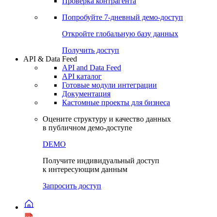
Виджеты акций и облигаций
Чат
Сбондс Люди
Проверка контрагента
Попробуйте
7-дневный
демо-доступ
Откройте глобальную базу данных
Получить доступ
API & Data Feed
API and Data Feed
API каталог
Готовые модули интеграции
Документация
Кастомные проекты для бизнеса
Оцените структуру и качество данных
в публичном демо-доступе
DEMO
Получите индивидуальный доступ
к интересующим данным
Запросить доступ