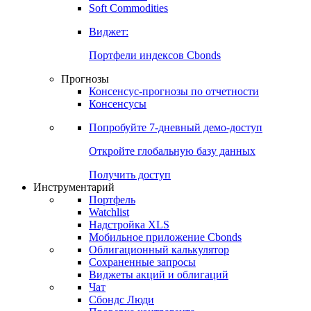
Золото
Нефть
Бензин
Commodities
Soft Commodities
Виджет:
Портфели индексов Cbonds
Прогнозы
Консенсус-прогнозы по отчетности
Консенсусы
Попробуйте
7-дневный
демо-доступ
Откройте глобальную базу данных
Получить доступ
Инструментарий
Портфель
Watchlist
Надстройка XLS
Мобильное приложение Cbonds
Облигационный калькулятор
Сохраненные запросы