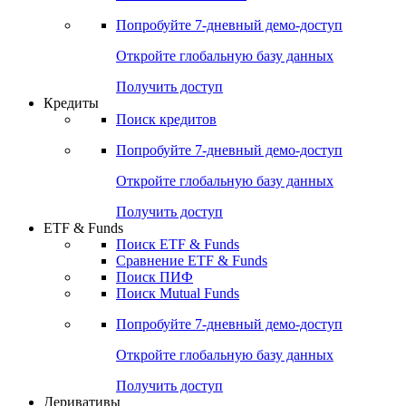
Акции
Поиск акций
Дивидендный календарь
Российские IPO/SPO
Попробуйте
7-дневный
демо-доступ
Откройте глобальную базу данных
Получить доступ
Кредиты
Поиск кредитов
Попробуйте
7-дневный
демо-доступ
Откройте глобальную базу данных
Получить доступ
ETF & Funds
Поиск ETF & Funds
Сравнение ETF & Funds
Поиск ПИФ
Поиск Mutual Funds
Попробуйте
7-дневный
демо-доступ