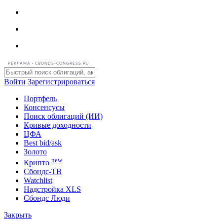
РЕКЛАМА • CBONDS-CONGRESS.RU
Войти
Зарегистрироваться
Портфель
Консенсусы
Поиск облигаций (ИИ)
Кривые доходности
ЦФА
Best bid/ask
Золото
new
Крипто
Сбондс-ТВ
Watchlist
Надстройка XLS