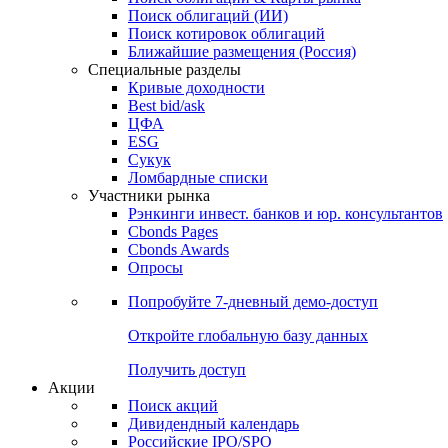
Облигации
Поиски
Поиск облигаций & Карты рынка
Поиск облигаций (ИИ)
Поиск котировок облигаций
Ближайшие размещения (Россия)
Специальные разделы
Кривые доходности
Best bid/ask
ЦФА
ESG
Сукук
Ломбардные списки
Участники рынка
Рэнкинги инвест. банков и юр. консультантов
Cbonds Pages
Cbonds Awards
Опросы
Попробуйте
7-дневный
демо-доступ
Откройте глобальную базу данных
Получить доступ