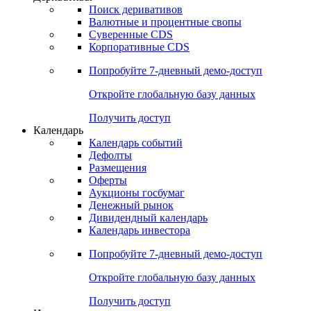
Откройте глобальную базу данных
Получить доступ
Деривативы
Поиск деривативов
Валютные и процентные свопы
Суверенные CDS
Корпоративные CDS
Попробуйте
7-дневный
демо-доступ
Откройте глобальную базу данных
Получить доступ
Календарь
Календарь событий
Дефолты
Размещения
Оферты
Аукционы госбумаг
Денежный рынок
Дивидендный календарь
Календарь инвестора
Попробуйте
7-дневный
демо-доступ