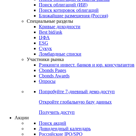
Облигации
Поиски
Поиск облигаций & Карты рынка
Поиск облигаций (ИИ)
Поиск котировок облигаций
Ближайшие размещения (Россия)
Специальные разделы
Кривые доходности
Best bid/ask
ЦФА
ESG
Сукук
Ломбардные списки
Участники рынка
Рэнкинги инвест. банков и юр. консультантов
Cbonds Pages
Cbonds Awards
Опросы
Попробуйте
7-дневный
демо-доступ
Откройте глобальную базу данных
Получить доступ