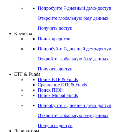
Акции
Поиск акций
Дивидендный календарь
Российские IPO/SPO
Попробуйте
7-дневный
демо-доступ
Откройте глобальную базу данных
Получить доступ
Кредиты
Поиск кредитов
Попробуйте
7-дневный
демо-доступ
Откройте глобальную базу данных
Получить доступ
ETF & Funds
Поиск ETF & Funds
Сравнение ETF & Funds
Поиск ПИФ
Поиск Mutual Funds
Попробуйте
7-дневный
демо-доступ