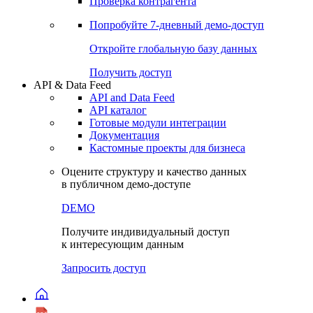
Виджеты акций и облигаций
Чат
Сбондс Люди
Проверка контрагента
Попробуйте
7-дневный
демо-доступ
Откройте глобальную базу данных
Получить доступ
API & Data Feed
API and Data Feed
API каталог
Готовые модули интеграции
Документация
Кастомные проекты для бизнеса
Оцените структуру и качество данных
в публичном демо-доступе
DEMO
Получите индивидуальный доступ
к интересующим данным
Запросить доступ