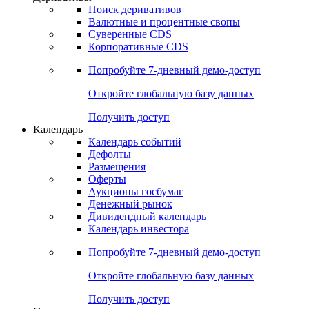
Откройте глобальную базу данных
Получить доступ
Деривативы
Поиск деривативов
Валютные и процентные свопы
Суверенные CDS
Корпоративные CDS
Попробуйте
7-дневный
демо-доступ
Откройте глобальную базу данных
Получить доступ
Календарь
Календарь событий
Дефолты
Размещения
Оферты
Аукционы госбумаг
Денежный рынок
Дивидендный календарь
Календарь инвестора
Попробуйте
7-дневный
демо-доступ