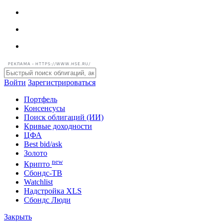
РЕКЛАМА • HTTPS://WWW.HSE.RU/
Войти
Зарегистрироваться
Портфель
Консенсусы
Поиск облигаций (ИИ)
Кривые доходности
ЦФА
Best bid/ask
Золото
new
Крипто
Сбондс-ТВ
Watchlist
Надстройка XLS