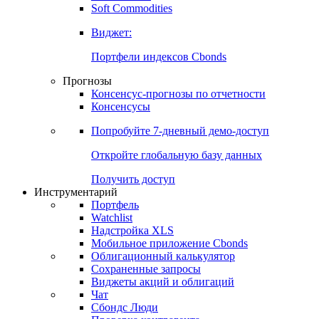
Золото
Нефть
Бензин
Commodities
Soft Commodities
Виджет:
Портфели индексов Cbonds
Прогнозы
Консенсус-прогнозы по отчетности
Консенсусы
Попробуйте
7-дневный
демо-доступ
Откройте глобальную базу данных
Получить доступ
Инструментарий
Портфель
Watchlist
Надстройка XLS
Мобильное приложение Cbonds
Облигационный калькулятор
Сохраненные запросы