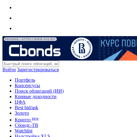
РЕКЛАМА • HTTPS://WWW.HSE.RU/
Войти
Зарегистрироваться
Портфель
Консенсусы
Поиск облигаций (ИИ)
Кривые доходности
ЦФА
Best bid/ask
Золото
new
Крипто
Сбондс-ТВ
Watchlist
Надстройка XLS