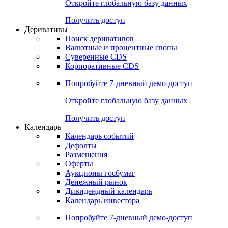
Откройте глобальную базу данных
Получить доступ
Деривативы
Поиск деривативов
Валютные и процентные свопы
Суверенные CDS
Корпоративные CDS
Попробуйте
7-дневный
демо-доступ
Откройте глобальную базу данных
Получить доступ
Календарь
Календарь событий
Дефолты
Размещения
Оферты
Аукционы госбумаг
Денежный рынок
Дивидендный календарь
Календарь инвестора
Попробуйте
7-дневный
демо-доступ