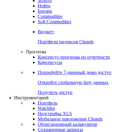
Золото
Нефть
Бензин
Commodities
Soft Commodities
Виджет:
Портфели индексов Cbonds
Прогнозы
Консенсус-прогнозы по отчетности
Консенсусы
Попробуйте
7-дневный
демо-доступ
Откройте глобальную базу данных
Получить доступ
Инструментарий
Портфель
Watchlist
Надстройка XLS
Мобильное приложение Cbonds
Облигационный калькулятор
Сохраненные запросы