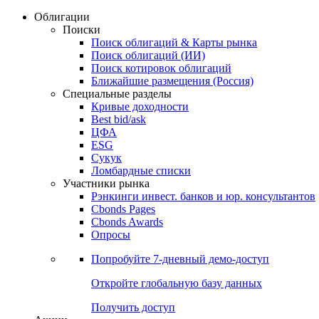
Облигации
Поиски
Поиск облигаций & Карты рынка
Поиск облигаций (ИИ)
Поиск котировок облигаций
Ближайшие размещения (Россия)
Специальные разделы
Кривые доходности
Best bid/ask
ЦФА
ESG
Сукук
Ломбардные списки
Участники рынка
Рэнкинги инвест. банков и юр. консультантов
Cbonds Pages
Cbonds Awards
Опросы
Попробуйте
7-дневный
демо-доступ
Откройте глобальную базу данных
Получить доступ