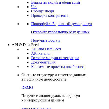
Виджеты акций и облигаций
Чат
Сбондс Люди
Проверка контрагента
Попробуйте
7-дневный
демо-доступ
Откройте глобальную базу данных
Получить доступ
API & Data Feed
API and Data Feed
API каталог
Готовые модули интеграции
Документация
Кастомные проекты для бизнеса
Оцените структуру и качество данных
в публичном демо-доступе
DEMO
Получите индивидуальный доступ
к интересующим данным
Запросить доступ