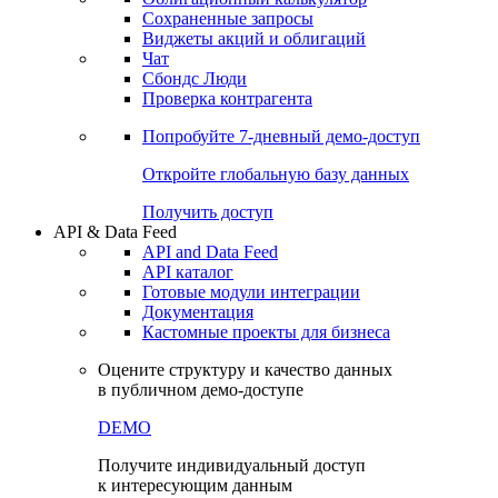
Сохраненные запросы
Виджеты акций и облигаций
Чат
Сбондс Люди
Проверка контрагента
Попробуйте
7-дневный
демо-доступ
Откройте глобальную базу данных
Получить доступ
API & Data Feed
API and Data Feed
API каталог
Готовые модули интеграции
Документация
Кастомные проекты для бизнеса
Оцените структуру и качество данных
в публичном демо-доступе
DEMO
Получите индивидуальный доступ
к интересующим данным