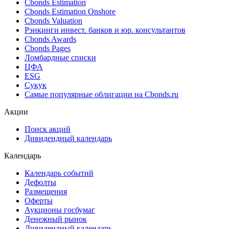
Cbonds Estimation
Cbonds Estimation Onshore
Cbonds Valuation
Рэнкинги инвест. банков и юр. консультантов
Cbonds Awards
Cbonds Pages
Ломбардные списки
ЦФА
ESG
Сукук
Самые популярные облигации на Cbonds.ru
Акции
Поиск акций
Дивидендный календарь
Календарь
Календарь событий
Дефолты
Размещения
Оферты
Аукционы госбумаг
Денежный рынок
Дивидендный календарь