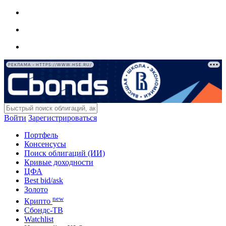
РЕКЛАМА • HTTPS://WWW.HSE.RU/
Войти
Зарегистрироваться
Портфель
Консенсусы
Поиск облигаций (ИИ)
Кривые доходности
ЦФА
Best bid/ask
Золото
new
Крипто
Сбондс-ТВ
Watchlist