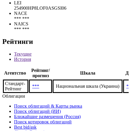
LEI
254900HP8LOF0ASGSI06
NACE
*** ***
NAICS
*** ***
Рейтинги
Текущие
История
Рейтинг/
Агентство
Шкала
Да
прогноз
Стандарт-
***
Национальная шкала (Украина)
**
Рейтинг
Облигации
Поиск облигаций & Карты рынка
Поиск облигаций (ИИ)
Ближайшие размещения (Россия)
Поиск котировок облигаций
Best bid/ask