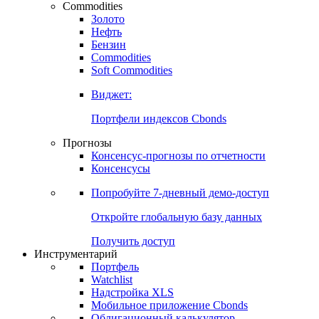
Commodities
Золото
Нефть
Бензин
Commodities
Soft Commodities
Виджет:
Портфели индексов Cbonds
Прогнозы
Консенсус-прогнозы по отчетности
Консенсусы
Попробуйте
7-дневный
демо-доступ
Откройте глобальную базу данных
Получить доступ
Инструментарий
Портфель
Watchlist
Надстройка XLS
Мобильное приложение Cbonds
Облигационный калькулятор