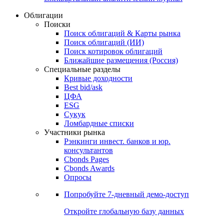
Облигации
Поиски
Поиск облигаций & Карты рынка
Поиск облигаций (ИИ)
Поиск котировок облигаций
Ближайшие размещения (Россия)
Специальные разделы
Кривые доходности
Best bid/ask
ЦФА
ESG
Сукук
Ломбардные списки
Участники рынка
Рэнкинги инвест. банков и юр.
консультантов
Cbonds Pages
Cbonds Awards
Опросы
Попробуйте
7-дневный
демо-доступ
Откройте глобальную базу данных