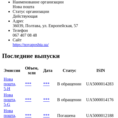
Наименование организации
Нова пошта
Статус организации
Действующая
Адрес
36039, Полтава, ул. Европейская, 57
Телефон
067 407 08 48
Сайт
https://novaposhta.ua/
Последние выпуски
Объем,
Эмиссия
Дата
Статус
ISIN
млн
Нова
пошта,
***
***
В обращении
UA5000014283
5-H
Нова
пошта,
***
***
В обращении
UA5000014176
5-G
Нова
пошта,
***
***
Погашена
UA5000012188