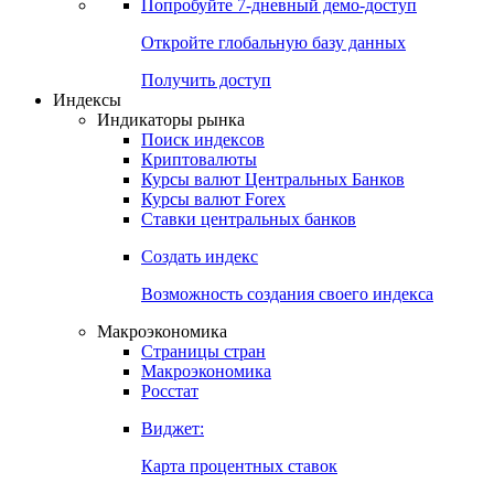
Попробуйте
7-дневный
демо-доступ
Откройте глобальную базу данных
Получить доступ
Индексы
Индикаторы рынка
Поиск индексов
Криптовалюты
Курсы валют Центральных Банков
Курсы валют Forex
Ставки центральных банков
Создать индекс
Возможность создания своего индекса
Макроэкономика
Страницы стран
Макроэкономика
Росстат
Виджет:
Карта процентных ставок