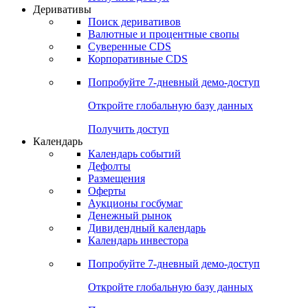
Откройте глобальную базу данных
Получить доступ
Деривативы
Поиск деривативов
Валютные и процентные свопы
Суверенные CDS
Корпоративные CDS
Попробуйте
7-дневный
демо-доступ
Откройте глобальную базу данных
Получить доступ
Календарь
Календарь событий
Дефолты
Размещения
Оферты
Аукционы госбумаг
Денежный рынок
Дивидендный календарь
Календарь инвестора