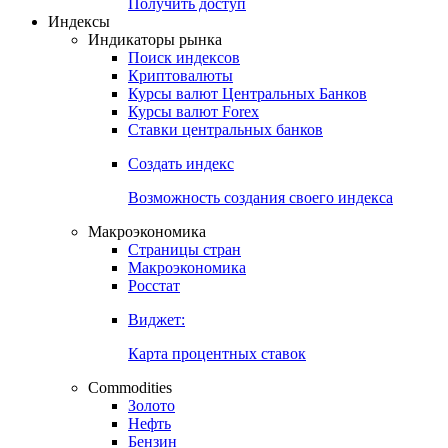
Попробуйте
7-дневный
демо-доступ
Откройте глобальную базу данных
Получить доступ
Индексы
Индикаторы рынка
Поиск индексов
Криптовалюты
Курсы валют Центральных Банков
Курсы валют Forex
Ставки центральных банков
Создать индекс
Возможность создания своего индекса
Макроэкономика
Страницы стран
Макроэкономика
Росстат
Виджет:
Карта процентных ставок