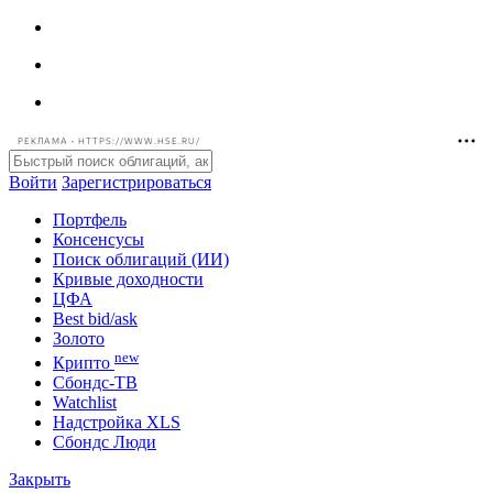
РЕКЛАМА • HTTPS://WWW.HSE.RU/
Войти
Зарегистрироваться
Портфель
Консенсусы
Поиск облигаций (ИИ)
Кривые доходности
ЦФА
Best bid/ask
Золото
new
Крипто
Сбондс-ТВ
Watchlist