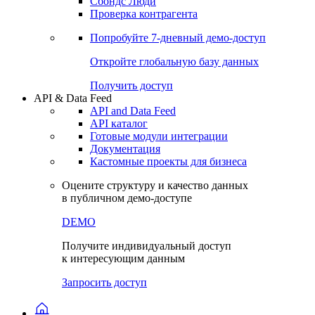
Сохраненные запросы
Виджеты акций и облигаций
Чат
Сбондс Люди
Проверка контрагента
Попробуйте
7-дневный
демо-доступ
Откройте глобальную базу данных
Получить доступ
API & Data Feed
API and Data Feed
API каталог
Готовые модули интеграции
Документация
Кастомные проекты для бизнеса
Оцените структуру и качество данных
в публичном демо-доступе
DEMO
Получите индивидуальный доступ
к интересующим данным