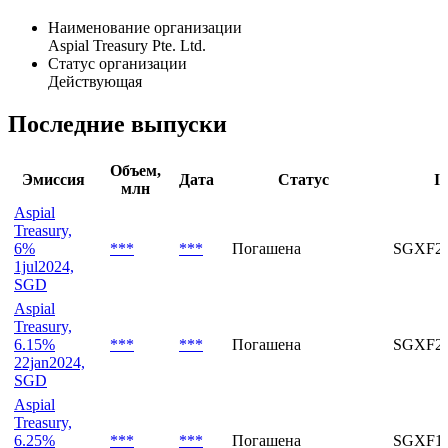
Ltd. operates as a subsidiary of Aspial Corporation Limited.
Общая информация
Наименование организации
Aspial Treasury Pte. Ltd.
Статус организации
Действующая
Последние выпуски
Объем,
Эмиссия
Дата
Статус
I
млн
Aspial
Treasury,
6%
***
***
Погашена
SGXF22
1jul2024,
SGD
Aspial
Treasury,
6.15%
***
***
Погашена
SGXF20
22jan2024,