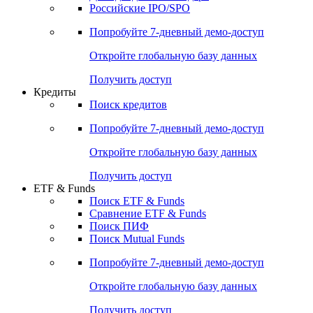
Получить доступ
Акции
Поиск акций
Дивидендный календарь
Российские IPO/SPO
Попробуйте
7-дневный
демо-доступ
Откройте глобальную базу данных
Получить доступ
Кредиты
Поиск кредитов
Попробуйте
7-дневный
демо-доступ
Откройте глобальную базу данных
Получить доступ
ETF & Funds
Поиск ETF & Funds
Сравнение ETF & Funds
Поиск ПИФ
Поиск Mutual Funds
Попробуйте
7-дневный
демо-доступ