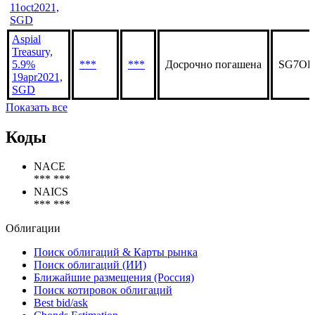
SGD
Aspial
Treasury,
6.25%
***
***
Погашена
SGXF18
11oct2021,
SGD
Aspial
Treasury,
5.9%
***
***
Досрочно погашена
SG7OH
19apr2021,
SGD
Показать все
Коды
NACE
*** ***
NAICS
*** ***
Облигации
Поиск облигаций & Карты рынка
Поиск облигаций (ИИ)