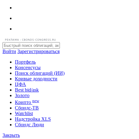
РЕКЛАМА • CBONDS-CONGRESS.RU
Войти
Зарегистрироваться
Портфель
Консенсусы
Поиск облигаций (ИИ)
Кривые доходности
ЦФА
Best bid/ask
Золото
new
Крипто
Сбондс-ТВ
Watchlist
Надстройка XLS
Сбондс Люди
Закрыть