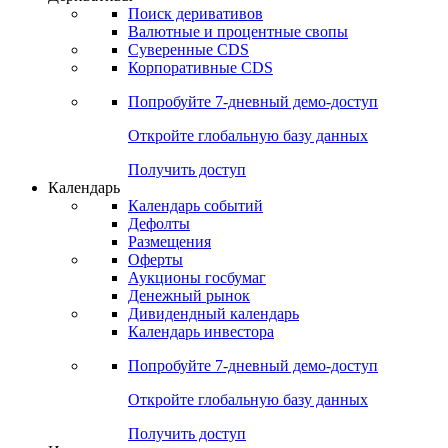
Поиск деривативов
Валютные и процентные свопы
Суверенные CDS
Корпоративные CDS
Попробуйте
7-дневный
демо-доступ
Откройте глобальную базу данных
Получить доступ
Календарь
Календарь событий
Дефолты
Размещения
Оферты
Аукционы госбумаг
Денежный рынок
Дивидендный календарь
Календарь инвестора
Попробуйте
7-дневный
демо-доступ
Откройте глобальную базу данных
Получить доступ