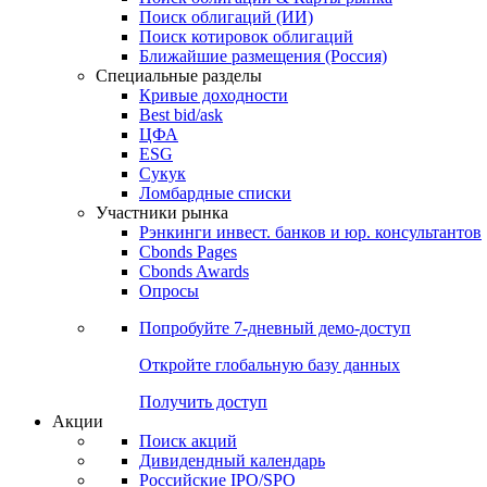
Поиск облигаций (ИИ)
Поиск котировок облигаций
Ближайшие размещения (Россия)
Специальные разделы
Кривые доходности
Best bid/ask
ЦФА
ESG
Сукук
Ломбардные списки
Участники рынка
Рэнкинги инвест. банков и юр. консультантов
Cbonds Pages
Cbonds Awards
Опросы
Попробуйте
7-дневный
демо-доступ
Откройте глобальную базу данных
Получить доступ
Акции
Поиск акций
Дивидендный календарь
Российские IPO/SPO