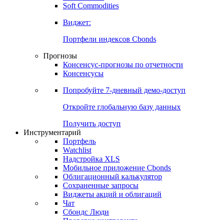
Soft Commodities
Виджет:
Портфели индексов Cbonds
Прогнозы
Консенсус-прогнозы по отчетности
Консенсусы
Попробуйте
7-дневный
демо-доступ
Откройте глобальную базу данных
Получить доступ
Инструментарий
Портфель
Watchlist
Надстройка XLS
Мобильное приложение Cbonds
Облигационный калькулятор
Сохраненные запросы
Виджеты акций и облигаций
Чат
Сбондс Люди