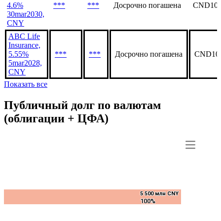
4.6%
***
***
Досрочно погашена
CND100
30mar2030,
CNY
ABC Life
Insurance,
5.55%
***
***
Досрочно погашена
CND10
5mar2028,
CNY
Показать все
Публичный долг по валютам
(облигации + ЦФА)
5 500 млн CNY
5 500 млн CNY
100%
100%