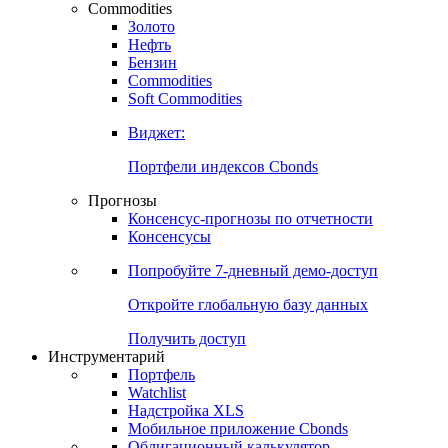
Commodities
Золото
Нефть
Бензин
Commodities
Soft Commodities
Виджет:
Портфели индексов Cbonds
Прогнозы
Консенсус-прогнозы по отчетности
Консенсусы
Попробуйте
7-дневный
демо-доступ
Откройте глобальную базу данных
Получить доступ
Инструментарий
Портфель
Watchlist
Надстройка XLS
Мобильное приложение Cbonds
Облигационный калькулятор