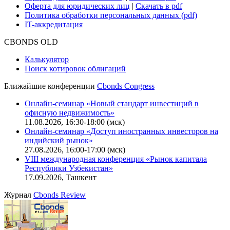
Оферта для юридических лиц
|
Скачать в pdf
Политика обработки персональных данных (pdf)
IT-аккредитация
CBONDS OLD
Калькулятор
Поиск котировок облигаций
Ближайшие конференции
Cbonds Congress
Онлайн-семинар «Новый стандарт инвестиций в
офисную недвижимость»
11.08.2026, 16:30-18:00 (мск)
Онлайн-семинар «Доступ иностранных инвесторов на
индийский рынок»
27.08.2026, 16:00-17:00 (мск)
VIII международная конференция «Рынок капитала
Республики Узбекистан»
17.09.2026, Ташкент
Журнал
Cbonds Review