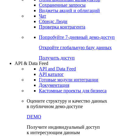
Сохраненные запросы
Виджеты акций и облигаций
Чат
Сбондс Люди
Проверка контрагента
Попробуйте
7-дневный
демо-доступ
Откройте глобальную базу данных
Получить доступ
API & Data Feed
API and Data Feed
API каталог
Готовые модули интеграции
Документация
Кастомные проекты для бизнеса
Оцените структуру и качество данных
в публичном демо-доступе
DEMO
Получите индивидуальный доступ
к интересующим данным