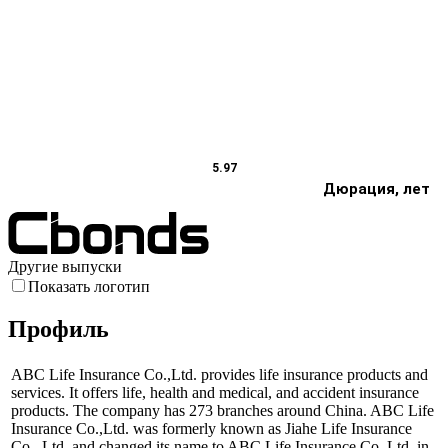
5.97
Дюрация, лет
Другие выпуски
Показать логотип
Профиль
ABC Life Insurance Co.,Ltd. provides life insurance products and
services. It offers life, health and medical, and accident insurance
products. The company has 273 branches around China. ABC Life
Insurance Co.,Ltd. was formerly known as Jiahe Life Insurance
Co., Ltd. and changed its name to ABC Life Insurance Co.,Ltd. in