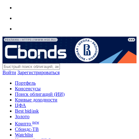
РЕКЛАМА • HTTPS://WWW.HSE.RU/
Войти
Зарегистрироваться
Портфель
Консенсусы
Поиск облигаций (ИИ)
Кривые доходности
ЦФА
Best bid/ask
Золото
new
Крипто
Сбондс-ТВ
Watchlist