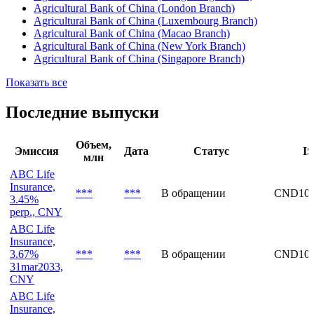
Agricultural Bank of China (London Branch)
Agricultural Bank of China (Luxembourg Branch)
Agricultural Bank of China (Macao Branch)
Agricultural Bank of China (New York Branch)
Agricultural Bank of China (Singapore Branch)
Показать все
Последние выпуски
Объем,
Эмиссия
Дата
Статус
I
млн
ABC Life
Insurance,
***
***
В обращении
CND100
3.45%
perp., CNY
ABC Life
Insurance,
3.67%
***
***
В обращении
CND100
31mar2033,
CNY
ABC Life
Insurance,