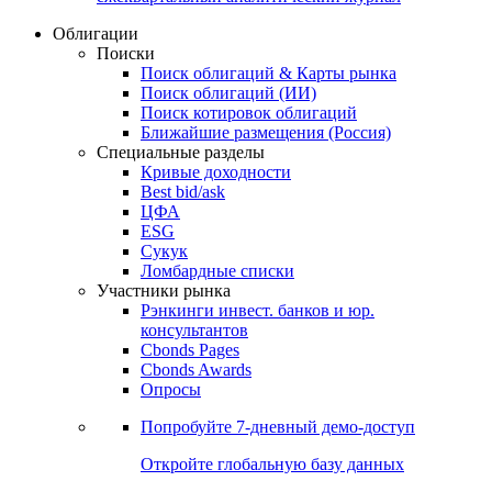
Облигации
Поиски
Поиск облигаций & Карты рынка
Поиск облигаций (ИИ)
Поиск котировок облигаций
Ближайшие размещения (Россия)
Специальные разделы
Кривые доходности
Best bid/ask
ЦФА
ESG
Сукук
Ломбардные списки
Участники рынка
Рэнкинги инвест. банков и юр.
консультантов
Cbonds Pages
Cbonds Awards
Опросы
Попробуйте
7-дневный
демо-доступ
Откройте глобальную базу данных