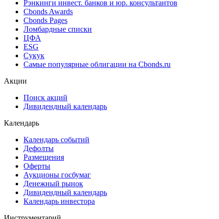
Рэнкинги инвест. банков и юр. консультантов
Cbonds Awards
Cbonds Pages
Ломбардные списки
ЦФА
ESG
Сукук
Самые популярные облигации на Cbonds.ru
Акции
Поиск акций
Дивидендный календарь
Календарь
Календарь событий
Дефолты
Размещения
Оферты
Аукционы госбумаг
Денежный рынок
Дивидендный календарь
Календарь инвестора
Инструментарий