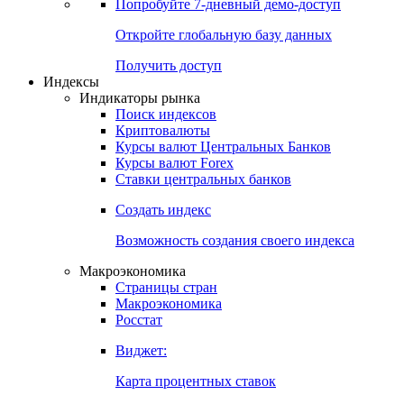
Попробуйте
7-дневный
демо-доступ
Откройте глобальную базу данных
Получить доступ
Индексы
Индикаторы рынка
Поиск индексов
Криптовалюты
Курсы валют Центральных Банков
Курсы валют Forex
Ставки центральных банков
Создать индекс
Возможность создания своего индекса
Макроэкономика
Страницы стран
Макроэкономика
Росстат
Виджет:
Карта процентных ставок