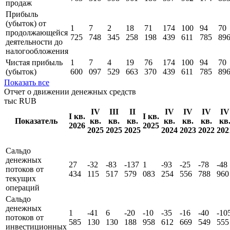
продаж
Прибыль
(убыток) от
1
7
2
18
71
174
100
94
70
продолжающейся
725
748
345
258
198
439
611
785
89
деятельности до
налогообложения
Чистая прибыль
1
7
4
19
76
174
100
94
70
(убыток)
600
097
529
663
370
439
611
785
89
Показать все
Отчет о движении денежных средств
тыс RUB
IV
III
II
IV
IV
IV
IV
I кв.
I кв.
Показатель
кв.
кв.
кв.
кв.
кв.
кв.
кв
2026
2025
2025
2025
2025
2024
2023
2022
202
Сальдо
денежных
27
-32
-83
-137
1
-93
-25
-78
-48
потоков от
434
115
517
579
083
254
556
788
960
текущих
операций
Сальдо
денежных
1
-41
6
-20
-10
-35
-16
-40
-10
потоков от
585
130
130
188
958
612
669
549
555
инвестиционных