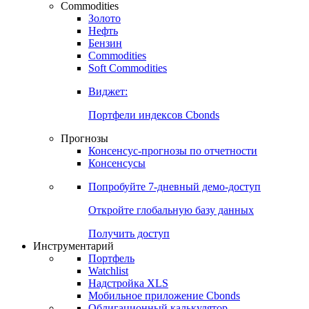
Commodities
Золото
Нефть
Бензин
Commodities
Soft Commodities
Виджет:
Портфели индексов Cbonds
Прогнозы
Консенсус-прогнозы по отчетности
Консенсусы
Попробуйте
7-дневный
демо-доступ
Откройте глобальную базу данных
Получить доступ
Инструментарий
Портфель
Watchlist
Надстройка XLS
Мобильное приложение Cbonds
Облигационный калькулятор