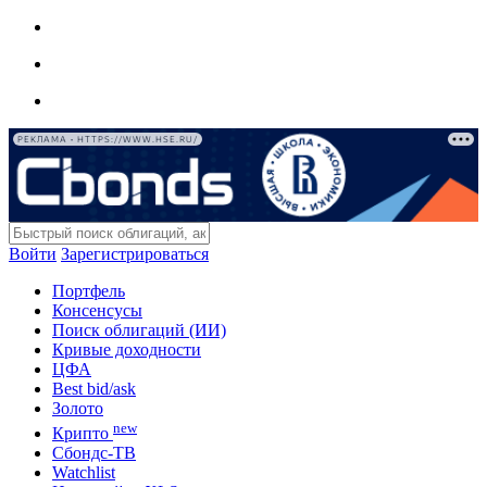
РЕКЛАМА • HTTPS://WWW.HSE.RU/
Войти
Зарегистрироваться
Портфель
Консенсусы
Поиск облигаций (ИИ)
Кривые доходности
ЦФА
Best bid/ask
Золото
new
Крипто
Сбондс-ТВ
Watchlist