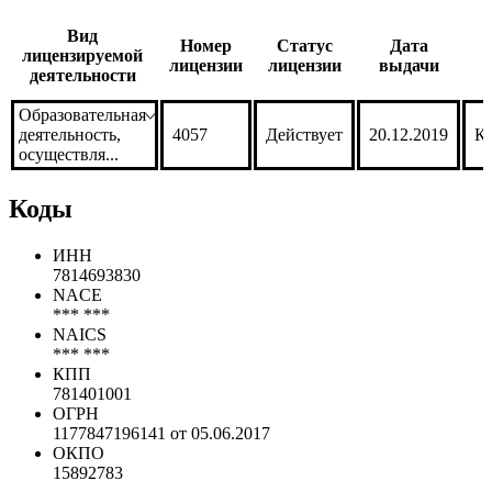
Вид
Номер
Статус
Дата
лицензируемой
лицензии
лицензии
выдачи
деятельности
Образовательная
деятельность,
4057
Действует
20.12.2019
Ко
осуществля...
Коды
ИНН
7814693830
NACE
*** ***
NAICS
*** ***
КПП
781401001
ОГРН
1177847196141 от 05.06.2017
ОКПО
15892783