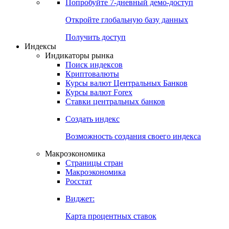
Попробуйте
7-дневный
демо-доступ
Откройте глобальную базу данных
Получить доступ
Индексы
Индикаторы рынка
Поиск индексов
Криптовалюты
Курсы валют Центральных Банков
Курсы валют Forex
Ставки центральных банков
Создать индекс
Возможность создания своего индекса
Макроэкономика
Страницы стран
Макроэкономика
Росстат
Виджет:
Карта процентных ставок