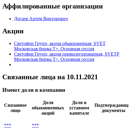
Аффилированные организации
Догаев Артем Викторович
Акции
Светофор Групп, акция обыкновенная, SVET
Московская биржа Т+. Основная сессия
Светофор Групп, акция привилегированная, SVETP
Московская биржа Т+. Основная сессия
Связанные лица
на 10.11.2021
Имеют доли в компании
Доля
Доля в
Связанное
Подтверждающи
обыкновенных
уставном
лицо
документы
акций
капитале
***
***