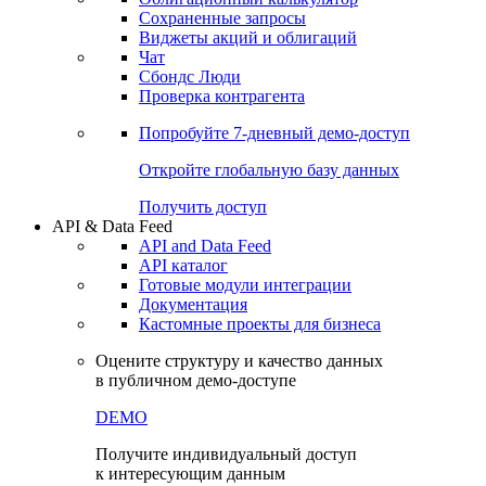
Сохраненные запросы
Виджеты акций и облигаций
Чат
Сбондс Люди
Проверка контрагента
Попробуйте
7-дневный
демо-доступ
Откройте глобальную базу данных
Получить доступ
API & Data Feed
API and Data Feed
API каталог
Готовые модули интеграции
Документация
Кастомные проекты для бизнеса
Оцените структуру и качество данных
в публичном демо-доступе
DEMO
Получите индивидуальный доступ
к интересующим данным