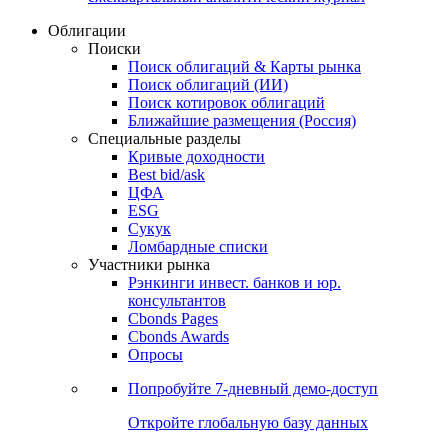
Облигации
Поиски
Поиск облигаций & Карты рынка
Поиск облигаций (ИИ)
Поиск котировок облигаций
Ближайшие размещения (Россия)
Специальные разделы
Кривые доходности
Best bid/ask
ЦФА
ESG
Сукук
Ломбардные списки
Участники рынка
Рэнкинги инвест. банков и юр.
консультантов
Cbonds Pages
Cbonds Awards
Опросы
Попробуйте
7-дневный
демо-доступ
Откройте глобальную базу данных