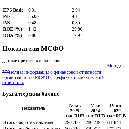
EPS Basic
0,31
2,94
P/E
35,06
4,1
P/S
0,48
0,85
ROE (%)
1,42
29,86
ROA (%)
0,86
17,97
Показатели МСФО
данные предоставлены Cbonds
Методика
new
Полная информация о финансовой отчетности
организации по МСФО с графиками показателей
Вся
отчетность
Бухгалтерский баланс
IV кв.
IV кв.
IV кв.
Показатель
2025
2024
2020
тыс RUB
тыс RUB
тыс RUB
Итого оборотные активы
290 780
286 239
211 844
Итого внеоборотные активы
660 716
359 814
270 975