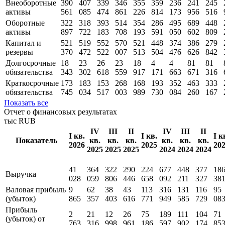
Внеоборотные
390
407
339
346
355
359
236
241
245
активы
561
085
474
861
226
814
173
956
516
Оборотные
322
318
393
514
354
286
495
689
448
активы
897
722
183
708
193
591
050
602
809
Капитал и
521
519
552
570
521
448
374
386
279
резервы
370
472
522
007
513
504
476
626
842
Долгосрочные
18
23
26
23
18
4
4
81
81
обязательства
343
302
618
559
917
171
663
671
316
Краткосрочные
173
183
153
268
168
193
352
463
333
обязательства
745
034
517
003
989
730
084
260
167
Показать все
Отчет о финансовых результатах
тыс RUB
IV
III
II
IV
III
II
I кв.
I кв.
I к
Показатель
кв.
кв.
кв.
кв.
кв.
кв.
2026
2025
20
2025
2025
2025
2024
2024
2024
41
364
322
290
224
677
448
377
18
Выручка
028
059
806
446
658
092
211
327
38
Валовая прибыль
9
62
38
43
113
316
131
116
95
(убыток)
865
357
403
616
771
949
585
729
08
Прибыль
2
21
12
26
75
189
111
104
71
(убыток) от
763
316
998
961
186
597
902
174
85