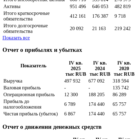
Активы
951 496
646 053
482 819
Итого краткосрочные
412 161
176 387
9 718
обязательства
Итого долгосрочные
20 092
21 163
219 242
обязательства
Показать все
Отчет о прибылях и убытках
IV кв.
IV кв.
IV кв.
Показатель
2025
2024
2020
тыс RUB
тыс RUB
тыс RUB
Выручка
497 932
677 092
318 594
Валовая прибыль
-
-
135 742
Операционная прибыль
12 300
188 205
86 289
Прибыль до
6 789
174 440
65 757
налогообложения
Чистая прибыль (убыток)
6 867
174 440
65 757
Отчет о движении денежных средств