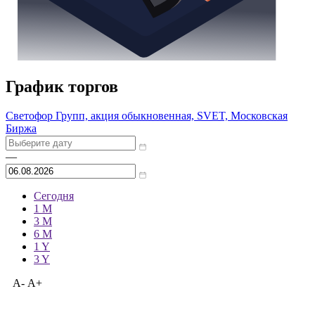
График торгов
Светофор Групп, акция обыкновенная, SVET, Московская
Биржа
—
Сегодня
1 M
3 M
6 M
1 Y
3 Y