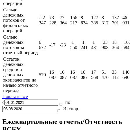
операций
Сальдо
денежных
-22
73
77
156
8
127
8
137
46
потоков от
347
228
364
217
634
385
317
701
931
финансовых
операций
Сальдо
денежных
6
-1
-1
-1
-33
18
-10
-17
-23
потоков за
672
550
241
481
908
364
584
отчетный период
Остаток
денежных
средств и
16
16
16
16
17
51
33
140
денежных
570
087
087
087
087
568
476
112
696
эквивалентов на
начало отчетного
периода
Показать все
с
по
Экспорт
Ежеквартальные отчеты/Отчетность
РСБУ