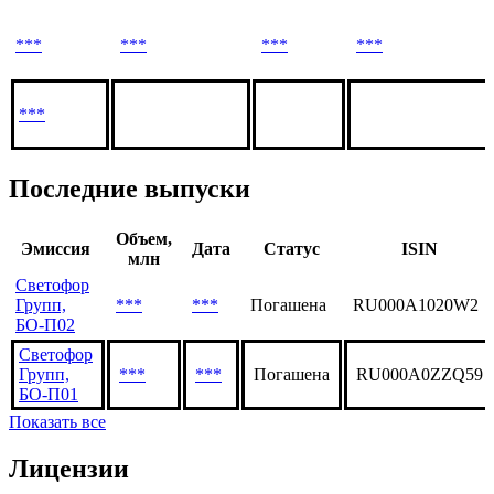
***
***
***
***
***
Последние выпуски
Объем,
Эмиссия
Дата
Статус
ISIN
млн
Светофор
Групп,
***
***
Погашена
RU000A1020W2
БО-П02
Светофор
Групп,
***
***
Погашена
RU000A0ZZQ59
БО-П01
Показать все
Лицензии