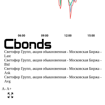
A-
A+