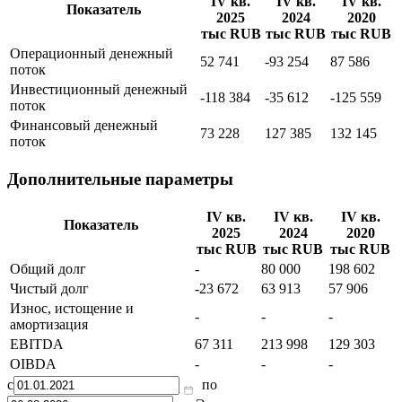
IV кв.
IV кв.
IV кв.
Показатель
2025
2024
2020
тыс RUB
тыс RUB
тыс RUB
Операционный денежный
52 741
-93 254
87 586
поток
Инвестиционный денежный
-118 384
-35 612
-125 559
поток
Финансовый денежный
73 228
127 385
132 145
поток
Дополнительные параметры
IV кв.
IV кв.
IV кв.
Показатель
2025
2024
2020
тыс RUB
тыс RUB
тыс RUB
Общий долг
-
80 000
198 602
Чистый долг
-23 672
63 913
57 906
Износ, истощение и
-
-
-
амортизация
EBITDA
67 311
213 998
129 303
OIBDA
-
-
-
с
по