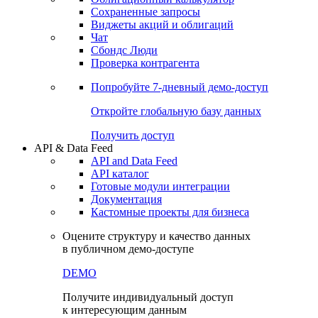
Сохраненные запросы
Виджеты акций и облигаций
Чат
Сбондс Люди
Проверка контрагента
Попробуйте
7-дневный
демо-доступ
Откройте глобальную базу данных
Получить доступ
API & Data Feed
API and Data Feed
API каталог
Готовые модули интеграции
Документация
Кастомные проекты для бизнеса
Оцените структуру и качество данных
в публичном демо-доступе
DEMO
Получите индивидуальный доступ
к интересующим данным