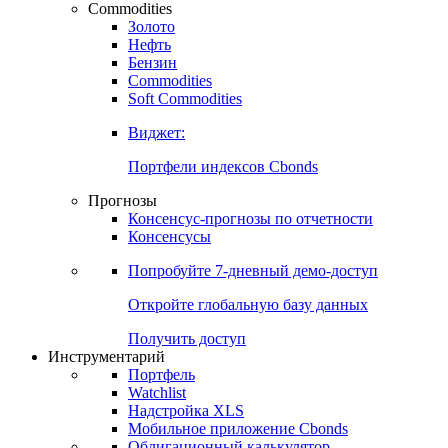
Commodities
Золото
Нефть
Бензин
Commodities
Soft Commodities
Виджет:
Портфели индексов Cbonds
Прогнозы
Консенсус-прогнозы по отчетности
Консенсусы
Попробуйте
7-дневный
демо-доступ
Откройте глобальную базу данных
Получить доступ
Инструментарий
Портфель
Watchlist
Надстройка XLS
Мобильное приложение Cbonds
Облигационный калькулятор