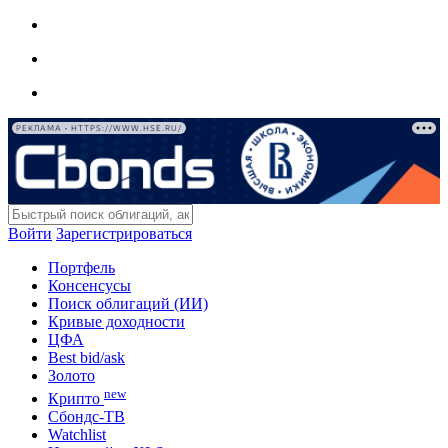
РЕКЛАМА • HTTPS://WWW.HSE.RU/
Войти
Зарегистрироваться
Портфель
Консенсусы
Поиск облигаций (ИИ)
Кривые доходности
ЦФА
Best bid/ask
Золото
new
Крипто
Сбондс-ТВ
Watchlist