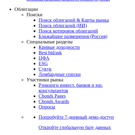
Облигации
Поиски
Поиск облигаций & Карты рынка
Поиск облигаций (ИИ)
Поиск котировок облигаций
Ближайшие размещения (Россия)
Специальные разделы
Кривые доходности
Best bid/ask
ЦФА
ESG
Сукук
Ломбардные списки
Участники рынка
Рэнкинги инвест. банков и юр.
консультантов
Cbonds Pages
Cbonds Awards
Опросы
Попробуйте
7-дневный
демо-доступ
Откройте глобальную базу данных