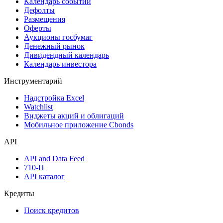
Календарь событий
Дефолты
Размещения
Оферты
Аукционы госбумаг
Денежный рынок
Дивидендный календарь
Календарь инвестора
Инструментарий
Надстройка Excel
Watchlist
Виджеты акций и облигаций
Мобильное приложение Cbonds
API
API and Data Feed
710-П
API каталог
Кредиты
Поиск кредитов