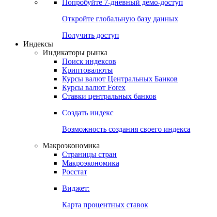
Попробуйте
7-дневный
демо-доступ
Откройте глобальную базу данных
Получить доступ
Индексы
Индикаторы рынка
Поиск индексов
Криптовалюты
Курсы валют Центральных Банков
Курсы валют Forex
Ставки центральных банков
Создать индекс
Возможность создания своего индекса
Макроэкономика
Страницы стран
Макроэкономика
Росстат
Виджет:
Карта процентных ставок