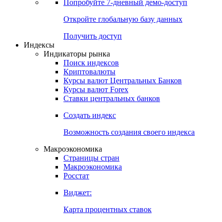
Попробуйте
7-дневный
демо-доступ
Откройте глобальную базу данных
Получить доступ
Индексы
Индикаторы рынка
Поиск индексов
Криптовалюты
Курсы валют Центральных Банков
Курсы валют Forex
Ставки центральных банков
Создать индекс
Возможность создания своего индекса
Макроэкономика
Страницы стран
Макроэкономика
Росстат
Виджет:
Карта процентных ставок