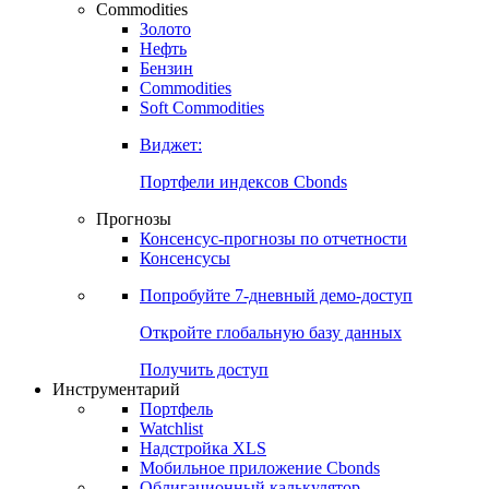
Commodities
Золото
Нефть
Бензин
Commodities
Soft Commodities
Виджет:
Портфели индексов Cbonds
Прогнозы
Консенсус-прогнозы по отчетности
Консенсусы
Попробуйте
7-дневный
демо-доступ
Откройте глобальную базу данных
Получить доступ
Инструментарий
Портфель
Watchlist
Надстройка XLS
Мобильное приложение Cbonds
Облигационный калькулятор