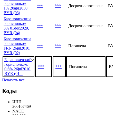
горисполком,
***
***
Досрочно погашена
BY1
1% 20apr2030,
BYR (03)
Барановичский
горисполком,
***
***
Досрочно погашена
BY1
3% 01dec2029,
BYR (04)
Барановичский
горисполком,
***
***
Погашена
BY1
FRN 26jul2010,
BYR (02)
Барановичский
горисполком,
***
***
Погашена
BY
0.6% 26jul2010,
BYR (01...
Показать все
Коды
ИНН
200167469
NACE