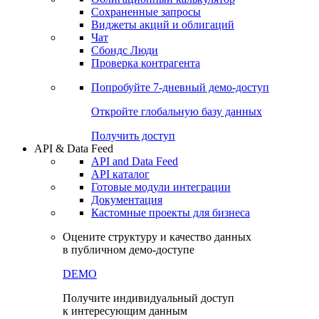
Сохраненные запросы
Виджеты акций и облигаций
Чат
Сбондс Люди
Проверка контрагента
Попробуйте
7-дневный
демо-доступ
Откройте глобальную базу данных
Получить доступ
API & Data Feed
API and Data Feed
API каталог
Готовые модули интеграции
Документация
Кастомные проекты для бизнеса
Оцените структуру и качество данных
в публичном демо-доступе
DEMO
Получите индивидуальный доступ
к интересующим данным