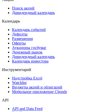
Поиск акций
Дивидендный календарь
Календарь
Календарь событий
Дефолты
Размещения
Оферты
Аукционы госбумаг
Денежный рынок
Дивидендный календарь
Календарь инвестора
Инструментарий
Надстройка Excel
Watchlist
Виджеты акций и облигаций
Мобильное приложение Cbonds
API
API and Data Feed