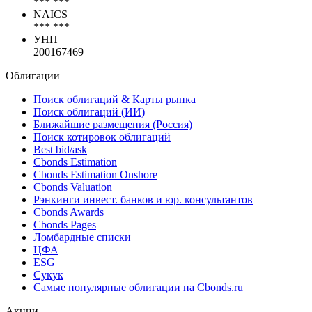
*** ***
NAICS
*** ***
УНП
200167469
Облигации
Поиск облигаций & Карты рынка
Поиск облигаций (ИИ)
Ближайшие размещения (Россия)
Поиск котировок облигаций
Best bid/ask
Cbonds Estimation
Cbonds Estimation Onshore
Cbonds Valuation
Рэнкинги инвест. банков и юр. консультантов
Cbonds Awards
Cbonds Pages
Ломбардные списки
ЦФА
ESG
Сукук
Самые популярные облигации на Cbonds.ru
Акции