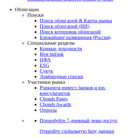
Облигации
Поиски
Поиск облигаций & Карты рынка
Поиск облигаций (ИИ)
Поиск котировок облигаций
Ближайшие размещения (Россия)
Специальные разделы
Кривые доходности
Best bid/ask
ЦФА
ESG
Сукук
Ломбардные списки
Участники рынка
Рэнкинги инвест. банков и юр.
консультантов
Cbonds Pages
Cbonds Awards
Опросы
Попробуйте
7-дневный
демо-доступ
Откройте глобальную базу данных