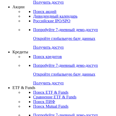
Получить доступ
Акции
Поиск акций
Дивидендный календарь
Российские IPO/SPO
Попробуйте
7-дневный
демо-доступ
Откройте глобальную базу данных
Получить доступ
Кредиты
Поиск кредитов
Попробуйте
7-дневный
демо-доступ
Откройте глобальную базу данных
Получить доступ
ETF & Funds
Поиск ETF & Funds
Сравнение ETF & Funds
Поиск ПИФ
Поиск Mutual Funds
Попробуйте
7-дневный
демо-доступ