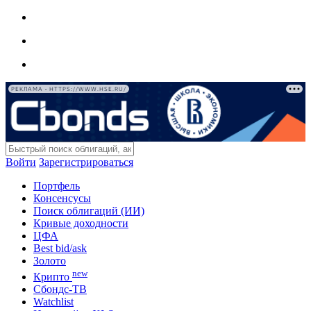
РЕКЛАМА • HTTPS://WWW.HSE.RU/
Войти
Зарегистрироваться
Портфель
Консенсусы
Поиск облигаций (ИИ)
Кривые доходности
ЦФА
Best bid/ask
Золото
new
Крипто
Сбондс-ТВ
Watchlist