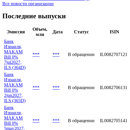
Все новости организации
Последние выпуски
Объем,
Эмиссия
Дата
Статус
ISIN
млн
Банк
Израиля,
MAKAM
***
***
В обращении
IL0082707121
Bill 0%
7jul2027,
ILS (364D)
Банк
Израиля,
MAKAM
***
***
В обращении
IL0082706131
Bill 0%
2jun2027,
ILS (365D)
Банк
Израиля,
MAKAM
***
***
В обращении
IL0082705141
Bill 0%
5may2027,