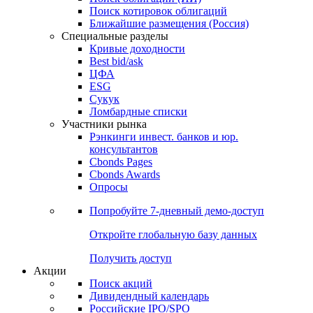
Поиск котировок облигаций
Ближайшие размещения (Россия)
Специальные разделы
Кривые доходности
Best bid/ask
ЦФА
ESG
Сукук
Ломбардные списки
Участники рынка
Рэнкинги инвест. банков и юр.
консультантов
Cbonds Pages
Cbonds Awards
Опросы
Попробуйте
7-дневный
демо-доступ
Откройте глобальную базу данных
Получить доступ
Акции
Поиск акций
Дивидендный календарь
Российские IPO/SPO