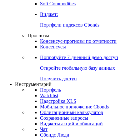
Soft Commodities
Виджет:
Портфели индексов Cbonds
Прогнозы
Консенсус-прогнозы по отчетности
Консенсусы
Попробуйте
7-дневный
демо-доступ
Откройте глобальную базу данных
Получить доступ
Инструментарий
Портфель
Watchlist
Надстройка XLS
Мобильное приложение Cbonds
Облигационный калькулятор
Сохраненные запросы
Виджеты акций и облигаций
Чат
Сбондс Люди