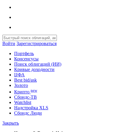
Войти
Зарегистрироваться
Портфель
Консенсусы
Поиск облигаций (ИИ)
Кривые доходности
ЦФА
Best bid/ask
Золото
new
Крипто
Сбондс-ТВ
Watchlist
Надстройка XLS
Сбондс Люди
Закрыть