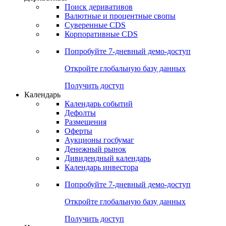
Поиск деривативов
Валютные и процентные свопы
Суверенные CDS
Корпоративные CDS
Попробуйте
7-дневный
демо-доступ
Откройте глобальную базу данных
Получить доступ
Календарь
Календарь событий
Дефолты
Размещения
Оферты
Аукционы госбумаг
Денежный рынок
Дивидендный календарь
Календарь инвестора
Попробуйте
7-дневный
демо-доступ
Откройте глобальную базу данных
Получить доступ