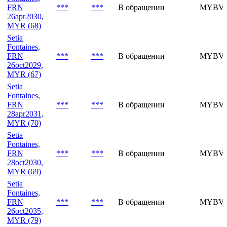
27oct2028,
MYR (65)
Setia
Fontaines,
FRN
***
***
В обращении
MYBVI
26apr2030,
MYR (68)
Setia
Fontaines,
FRN
***
***
В обращении
MYBVI
26oct2029,
MYR (67)
Setia
Fontaines,
FRN
***
***
В обращении
MYBVJ
28apr2031,
MYR (70)
Setia
Fontaines,
FRN
***
***
В обращении
MYBVJ
28oct2030,
MYR (69)
Setia