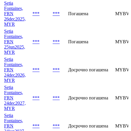
Fontaines,
FRN
***
***
Погашена
MYBVI
26jun2024,
MYR
Setia
Fontaines,
FRN
***
***
Погашена
MYBVJ
26dec2025,
MYR
Setia
Fontaines,
FRN
***
***
Погашена
MYBVJ
25jun2025,
MYR
Setia
Fontaines,
FRN
***
***
Досрочно погашена
MYBVK
24dec2026,
MYR
Setia
Fontaines,
FRN
***
***
Досрочно погашена
MYBVL
24dec2027,
MYR