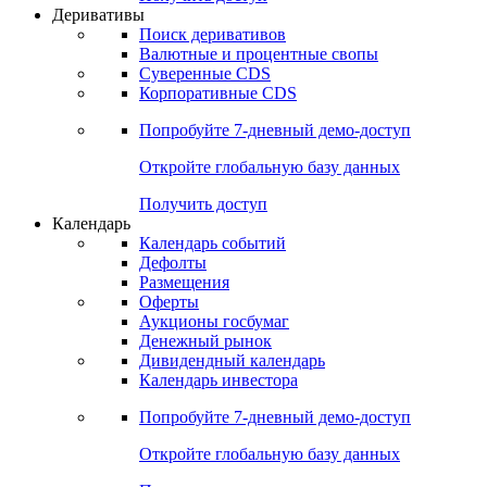
Откройте глобальную базу данных
Получить доступ
Деривативы
Поиск деривативов
Валютные и процентные свопы
Суверенные CDS
Корпоративные CDS
Попробуйте
7-дневный
демо-доступ
Откройте глобальную базу данных
Получить доступ
Календарь
Календарь событий
Дефолты
Размещения
Оферты
Аукционы госбумаг
Денежный рынок
Дивидендный календарь
Календарь инвестора