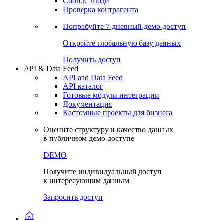
Сохраненные запросы
Виджеты акций и облигаций
Чат
Сбондс Люди
Проверка контрагента
Попробуйте
7-дневный
демо-доступ
Откройте глобальную базу данных
Получить доступ
API & Data Feed
API and Data Feed
API каталог
Готовые модули интеграции
Документация
Кастомные проекты для бизнеса
Оцените структуру и качество данных
в публичном демо-доступе
DEMO
Получите индивидуальный доступ
к интересующим данным