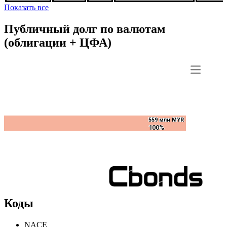
Fontaines,
FRN
***
***
Досрочно погашена
MYBVN
24sep2027,
MYR
Показать все
Публичный долг по валютам
(облигации + ЦФА)
559 млн MYR
559 млн MYR
100%
100%