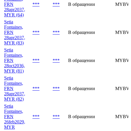
28apr2032,
MYR (72)
Setia
Fontaines,
FRN
***
***
В обращении
MYBVP
28apr2037,
MYR (64)
Setia
Fontaines,
FRN
***
***
В обращении
MYBVP
28apr2037,
MYR (83)
Setia
Fontaines,
FRN
***
***
В обращении
MYBVP
28oct2036,
MYR (81)
Setia
Fontaines,
FRN
***
***
В обращении
MYBVP
28apr2037,
MYR (82)
Setia