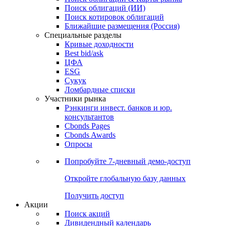
Облигации
Поиски
Поиск облигаций & Карты рынка
Поиск облигаций (ИИ)
Поиск котировок облигаций
Ближайшие размещения (Россия)
Специальные разделы
Кривые доходности
Best bid/ask
ЦФА
ESG
Сукук
Ломбардные списки
Участники рынка
Рэнкинги инвест. банков и юр.
консультантов
Cbonds Pages
Cbonds Awards
Опросы
Попробуйте
7-дневный
демо-доступ
Откройте глобальную базу данных