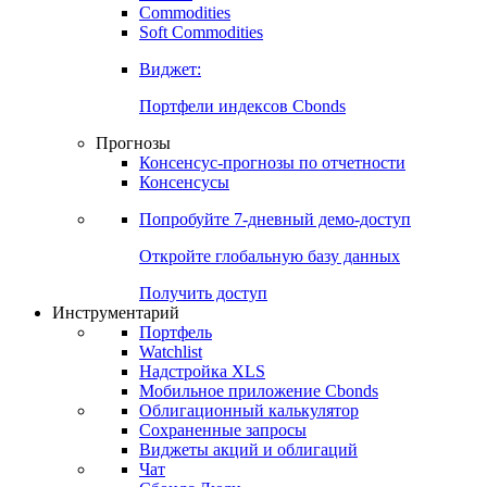
Commodities
Золото
Нефть
Бензин
Commodities
Soft Commodities
Виджет:
Портфели индексов Cbonds
Прогнозы
Консенсус-прогнозы по отчетности
Консенсусы
Попробуйте
7-дневный
демо-доступ
Откройте глобальную базу данных
Получить доступ
Инструментарий
Портфель
Watchlist
Надстройка XLS
Мобильное приложение Cbonds
Облигационный калькулятор