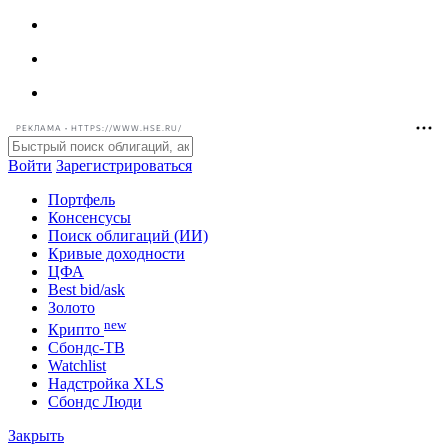
РЕКЛАМА • HTTPS://WWW.HSE.RU/
Войти
Зарегистрироваться
Портфель
Консенсусы
Поиск облигаций (ИИ)
Кривые доходности
ЦФА
Best bid/ask
Золото
new
Крипто
Сбондс-ТВ
Watchlist