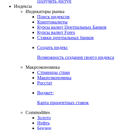
Попробуйте
7-дневный
демо-доступ
Откройте глобальную базу данных
Получить доступ
Индексы
Индикаторы рынка
Поиск индексов
Криптовалюты
Курсы валют Центральных Банков
Курсы валют Forex
Ставки центральных банков
Создать индекс
Возможность создания своего индекса
Макроэкономика
Страницы стран
Макроэкономика
Росстат
Виджет:
Карта процентных ставок