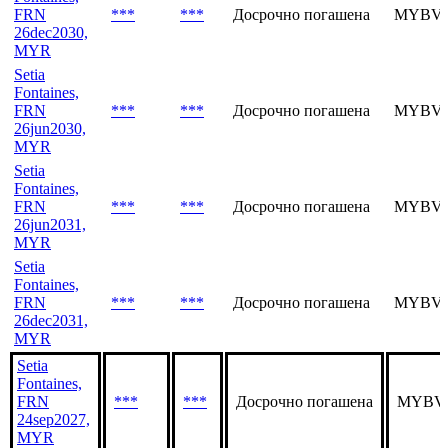
26jun2029,
MYR
Setia
Fontaines,
FRN
***
***
Досрочно погашена
MYBVO
26dec2030,
MYR
Setia
Fontaines,
FRN
***
***
Досрочно погашена
MYBVO
26jun2030,
MYR
Setia
Fontaines,
FRN
***
***
Досрочно погашена
MYBVP
26jun2031,
MYR
Setia
Fontaines,
FRN
***
***
Досрочно погашена
MYBVP
26dec2031,
MYR
Setia