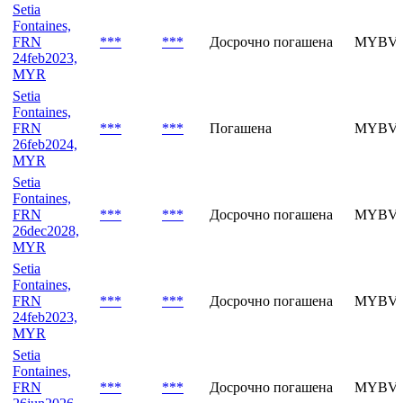
Fontaines,
FRN
***
***
Погашена
MYBVH
26aug2024,
MYR
Setia
Fontaines,
FRN
***
***
Досрочно погашена
MYBVG
24feb2023,
MYR
Setia
Fontaines,
FRN
***
***
Погашена
MYBVH
26feb2024,
MYR
Setia
Fontaines,
FRN
***
***
Досрочно погашена
MYBVM
26dec2028,
MYR
Setia
Fontaines,
FRN
***
***
Досрочно погашена
MYBVG
24feb2023,
MYR