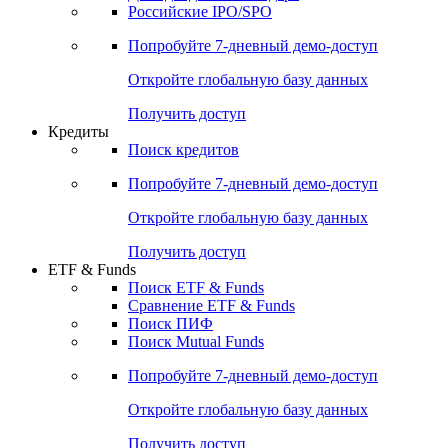
Получить доступ
Акции
Поиск акций
Дивидендный календарь
Российские IPO/SPO
Попробуйте
7-дневный
демо-доступ
Откройте глобальную базу данных
Получить доступ
Кредиты
Поиск кредитов
Попробуйте
7-дневный
демо-доступ
Откройте глобальную базу данных
Получить доступ
ETF & Funds
Поиск ETF & Funds
Сравнение ETF & Funds
Поиск ПИФ
Поиск Mutual Funds
Попробуйте
7-дневный
демо-доступ