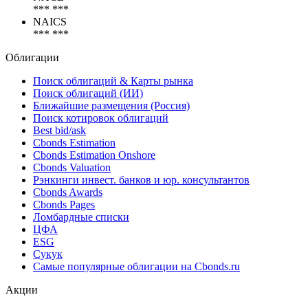
Коды
NACE
*** ***
NAICS
*** ***
Облигации
Поиск облигаций & Карты рынка
Поиск облигаций (ИИ)
Ближайшие размещения (Россия)
Поиск котировок облигаций
Best bid/ask
Cbonds Estimation
Cbonds Estimation Onshore
Cbonds Valuation
Рэнкинги инвест. банков и юр. консультантов
Cbonds Awards
Cbonds Pages
Ломбардные списки
ЦФА
ESG
Сукук