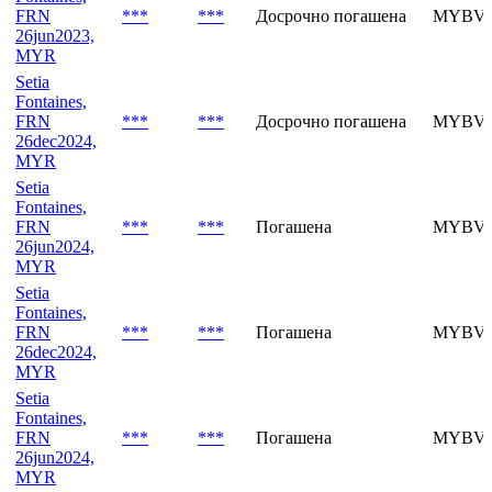
26dec2023,
MYR
Setia
Fontaines,
FRN
***
***
Досрочно погашена
MYBVH
26jun2023,
MYR
Setia
Fontaines,
FRN
***
***
Досрочно погашена
MYBVI
26dec2024,
MYR
Setia
Fontaines,
FRN
***
***
Погашена
MYBVI
26jun2024,
MYR
Setia
Fontaines,
FRN
***
***
Погашена
MYBVI
26dec2024,
MYR
Setia