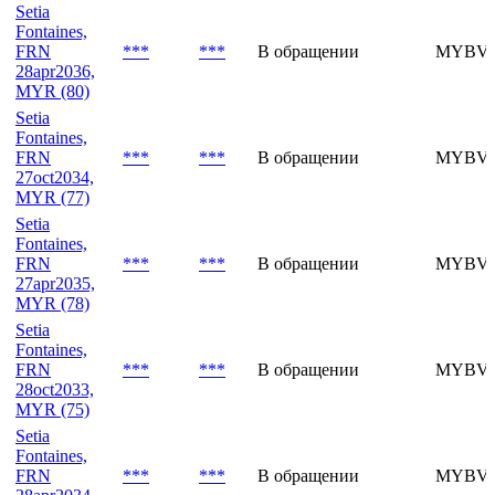
Fontaines,
FRN
***
***
В обращении
MYBVO
26oct2035,
MYR (79)
Setia
Fontaines,
FRN
***
***
В обращении
MYBVO
28apr2036,
MYR (80)
Setia
Fontaines,
FRN
***
***
В обращении
MYBVN
27oct2034,
MYR (77)
Setia
Fontaines,
FRN
***
***
В обращении
MYBVN
27apr2035,
MYR (78)
Setia
Fontaines,
FRN
***
***
В обращении
MYBVM
28oct2033,
MYR (75)