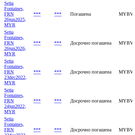
Fontaines,
FRN
***
***
Досрочно погашена
MYBVG
26aug2022,
MYR
Setia
Fontaines,
FRN
***
***
Погашена
MYBVJ
26jun2025,
MYR
Setia
Fontaines,
FRN
***
***
Досрочно погашена
MYBVK
26jun2026,
MYR
Setia
Fontaines,
FRN
***
***
Досрочно погашена
MYBVG
23dec2022,
MYR
Setia
Fontaines,
FRN
***
***
Досрочно погашена
MYBVG
24jun2022,
MYR