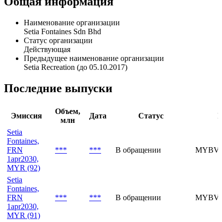
Sdn Bhd. The company operates as a subsidiary of S P Setia
Berhad.
Общая информация
Наименование организации
Setia Fontaines Sdn Bhd
Статус организации
Действующая
Предыдущее наименование организации
Setia Recreation (до 05.10.2017)
Последние выпуски
Объем,
Эмиссия
Дата
Статус
I
млн
Setia
Fontaines,
FRN
***
***
В обращении
MYBVH
1apr2030,
MYR (92)
Setia