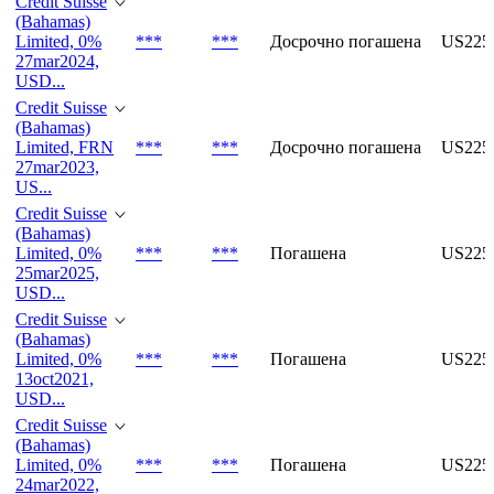
Credit Suisse
(Bahamas)
Limited, 0%
***
***
Досрочно погашена
US225
27mar2024,
USD...
Credit Suisse
(Bahamas)
Limited, FRN
***
***
Досрочно погашена
US225
27mar2023,
US...
Credit Suisse
(Bahamas)
Limited, 0%
***
***
Погашена
US225
25mar2025,
USD...
Credit Suisse
(Bahamas)
Limited, 0%
***
***
Погашена
US225
13oct2021,
USD...
Credit Suisse
(Bahamas)
Limited, 0%
***
***
Погашена
US225
24mar2022,