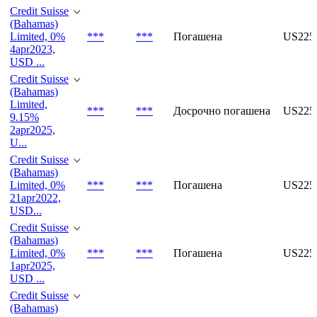
Credit Suisse
(Bahamas)
Limited, 0%
***
***
Погашена
US22
4apr2023,
USD ...
Credit Suisse
(Bahamas)
Limited,
***
***
Досрочно погашена
US225
9.15%
2apr2025,
U...
Credit Suisse
(Bahamas)
Limited, 0%
***
***
Погашена
US225
21apr2022,
USD...
Credit Suisse
(Bahamas)
Limited, 0%
***
***
Погашена
US22
1apr2025,
USD ...
Credit Suisse
(Bahamas)