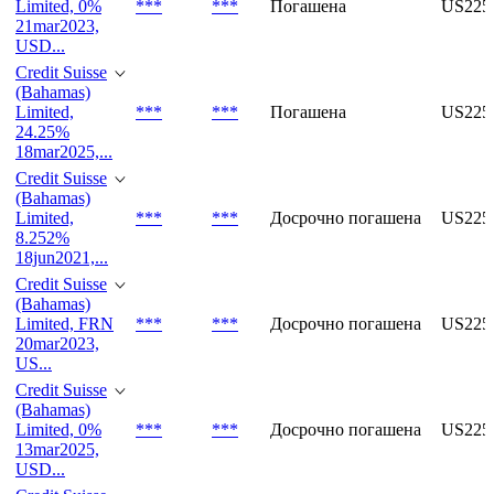
Limited, 0%
***
***
Погашена
US225
21mar2023,
USD...
Credit Suisse
(Bahamas)
Limited,
***
***
Погашена
US225
24.25%
18mar2025,...
Credit Suisse
(Bahamas)
Limited,
***
***
Досрочно погашена
US225
8.252%
18jun2021,...
Credit Suisse
(Bahamas)
Limited, FRN
***
***
Досрочно погашена
US22
20mar2023,
US...
Credit Suisse
(Bahamas)
Limited, 0%
***
***
Досрочно погашена
US225
13mar2025,
USD...