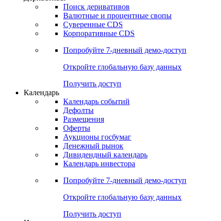
Поиск деривативов
Валютные и процентные свопы
Суверенные CDS
Корпоративные CDS
Попробуйте
7-дневный
демо-доступ
Откройте глобальную базу данных
Получить доступ
Календарь
Календарь событий
Дефолты
Размещения
Оферты
Аукционы госбумаг
Денежный рынок
Дивидендный календарь
Календарь инвестора
Попробуйте
7-дневный
демо-доступ
Откройте глобальную базу данных
Получить доступ