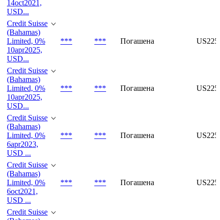
14oct2021,
USD...
Credit Suisse
(Bahamas)
Limited, 0%
***
***
Погашена
US225
10apr2025,
USD...
Credit Suisse
(Bahamas)
Limited, 0%
***
***
Погашена
US225
10apr2025,
USD...
Credit Suisse
(Bahamas)
Limited, 0%
***
***
Погашена
US225
6apr2023,
USD ...
Credit Suisse
(Bahamas)
Limited, 0%
***
***
Погашена
US22
6oct2021,
USD ...
Credit Suisse