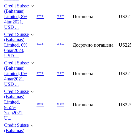
Credit Suisse
(Bahamas)
Limited, 8%
***
***
Погашена
US225
4jun2021,
USD ...
Credit Suisse
(Bahamas)
Limited, 0%
***
***
Досрочно погашена
US225
6mar2023,
USD ...
Credit Suisse
(Bahamas)
Limited, 0%
***
***
Погашена
US225
4mar2021,
USD ...
Credit Suisse
(Bahamas)
Limited,
***
***
Погашена
US225
9.55%
3sep2021,
U...
Credit Suisse
(Bahamas)