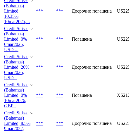
Credit Suisse
(Bahamas)
Limited,
***
***
Досрочно погашена
US225
10.35%
10mar2025,...
Credit Suisse
(Bahamas)
Limited, 0%
***
***
Погашена
US225
6mar2025,
USD ...
Credit Suisse
(Bahamas)
Limited, 20%
***
***
Досрочно погашена
US225
6mar2026,
USD...
Credit Suisse
(Bahamas)
Limited, 0%
***
***
Погашена
XS212
10mar2026,
GBP...
Credit Suisse
(Bahamas)
Limited, 8.5%
***
***
Досрочно погашена
US225
9mar2022,