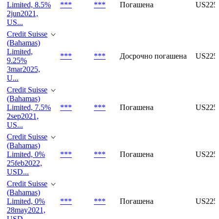
Limited, 8.5%
***
***
Погашена
US225
2jun2021,
US...
Credit Suisse
(Bahamas)
Limited,
***
***
Досрочно погашена
US225
9.25%
3mar2025,
U...
Credit Suisse
(Bahamas)
Limited, 7.5%
***
***
Погашена
US225
2sep2021,
US...
Credit Suisse
(Bahamas)
Limited, 0%
***
***
Погашена
US225
25feb2022,
USD...
Credit Suisse
(Bahamas)
Limited, 0%
***
***
Погашена
US225
28may2021,
USD...