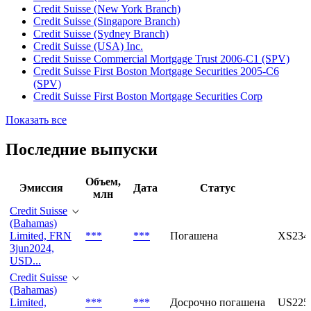
Credit Suisse (New York Branch)
Credit Suisse (Singapore Branch)
Credit Suisse (Sydney Branch)
Credit Suisse (USA) Inc.
Credit Suisse Commercial Mortgage Trust 2006-C1 (SPV)
Credit Suisse First Boston Mortgage Securities 2005-C6
(SPV)
Credit Suisse First Boston Mortgage Securities Corp
Показать все
Последние выпуски
Объем,
Эмиссия
Дата
Статус
млн
Credit Suisse
(Bahamas)
Limited, FRN
***
***
Погашена
XS234
3jun2024,
USD...
Credit Suisse
(Bahamas)
Limited,
***
***
Досрочно погашена
US225