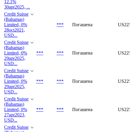
12.1%
30apr2025, ...
Credit Suisse
(Bahamas)
Limited, 0%
***
Погашена
US225
28oct2021,
USD...
Credit Suisse
(Bahamas)
Limited, 0%
***
***
Погашена
US225
29apr2025,
USD...
Credit Suisse
(Bahamas)
Limited, 0%
***
***
Погашена
US225
29apr2025,
USD...
Credit Suisse
(Bahamas)
Limited, 0%
***
***
Погашена
US225
27apr2023,
USD...
Credit Suisse