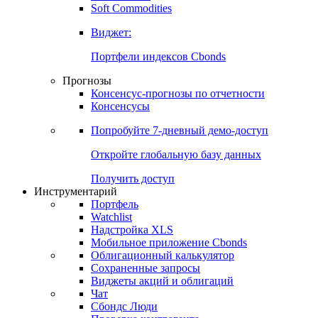
Soft Commodities
Виджет:
Портфели индексов Cbonds
Прогнозы
Консенсус-прогнозы по отчетности
Консенсусы
Попробуйте
7-дневный
демо-доступ
Откройте глобальную базу данных
Получить доступ
Инструментарий
Портфель
Watchlist
Надстройка XLS
Мобильное приложение Cbonds
Облигационный калькулятор
Сохраненные запросы
Виджеты акций и облигаций
Чат
Сбондс Люди