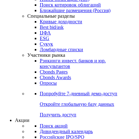
Поиск котировок облигаций
Ближайшие размещения (Россия)
Специальные разделы
Кривые доходности
Best bid/ask
ЦФА
ESG
Сукук
Ломбардные списки
Участники рынка
Рэнкинги инвест. банков и юр.
консультантов
Cbonds Pages
Cbonds Awards
Опросы
Попробуйте
7-дневный
демо-доступ
Откройте глобальную базу данных
Получить доступ
Акции
Поиск акций
Дивидендный календарь
Российские IPO/SPO