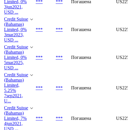
Limited, 0%
***
***
Погашена
US225
3jun2021,
USD ...
Credit Suisse
(Bahamas)
Limited, 0%
***
***
Погашена
US225
3mar2023,
USD ...
Credit Suisse
(Bahamas)
Limited, 0%
***
***
Погашена
US225
5mar2025,
USD ...
Credit Suisse
(Bahamas)
Limited,
***
***
Погашена
US225
5.25%
7sep2021,
U...
Credit Suisse
(Bahamas)
Limited, 7%
***
***
Погашена
US225
4jun2021,
USD ...