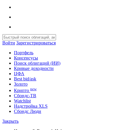
Войти
Зарегистрироваться
Портфель
Консенсусы
Поиск облигаций (ИИ)
Кривые доходности
ЦФА
Best bid/ask
Золото
new
Крипто
Сбондс-ТВ
Watchlist
Надстройка XLS
Сбондс Люди
Закрыть