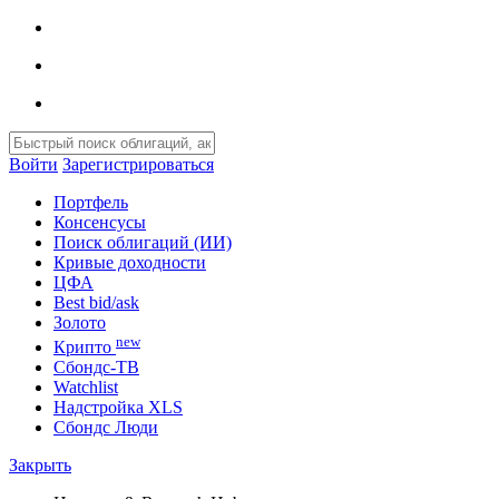
Войти
Зарегистрироваться
Портфель
Консенсусы
Поиск облигаций (ИИ)
Кривые доходности
ЦФА
Best bid/ask
Золото
new
Крипто
Сбондс-ТВ
Watchlist
Надстройка XLS
Сбондс Люди
Закрыть