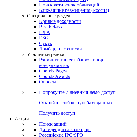
Поиск котировок облигаций
Ближайшие размещения (Россия)
Специальные разделы
Кривые доходности
Best bid/ask
ЦФА
ESG
Сукук
Ломбардные списки
Участники рынка
Рэнкинги инвест. банков и юр.
консультантов
Cbonds Pages
Cbonds Awards
Опросы
Попробуйте
7-дневный
демо-доступ
Откройте глобальную базу данных
Получить доступ
Акции
Поиск акций
Дивидендный календарь
Российские IPO/SPO