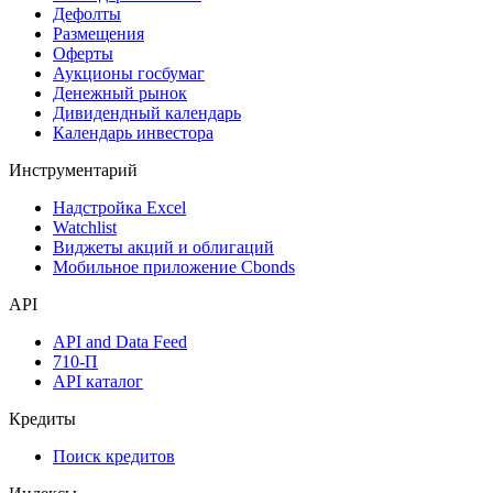
Дефолты
Размещения
Оферты
Аукционы госбумаг
Денежный рынок
Дивидендный календарь
Календарь инвестора
Инструментарий
Надстройка Excel
Watchlist
Виджеты акций и облигаций
Мобильное приложение Cbonds
API
API and Data Feed
710-П
API каталог
Кредиты
Поиск кредитов