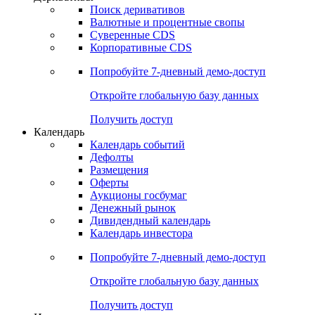
Поиск деривативов
Валютные и процентные свопы
Суверенные CDS
Корпоративные CDS
Попробуйте
7-дневный
демо-доступ
Откройте глобальную базу данных
Получить доступ
Календарь
Календарь событий
Дефолты
Размещения
Оферты
Аукционы госбумаг
Денежный рынок
Дивидендный календарь
Календарь инвестора
Попробуйте
7-дневный
демо-доступ
Откройте глобальную базу данных
Получить доступ