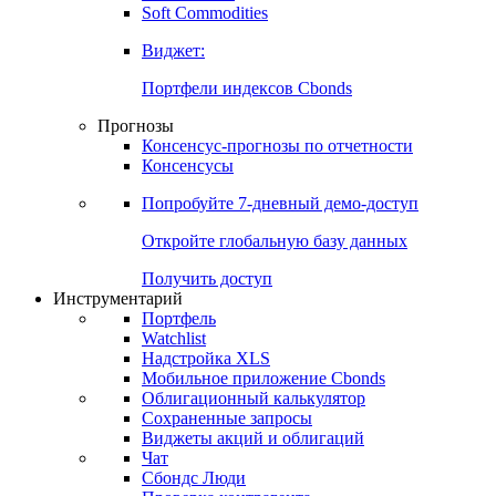
Soft Commodities
Виджет:
Портфели индексов Cbonds
Прогнозы
Консенсус-прогнозы по отчетности
Консенсусы
Попробуйте
7-дневный
демо-доступ
Откройте глобальную базу данных
Получить доступ
Инструментарий
Портфель
Watchlist
Надстройка XLS
Мобильное приложение Cbonds
Облигационный калькулятор
Сохраненные запросы
Виджеты акций и облигаций
Чат
Сбондс Люди