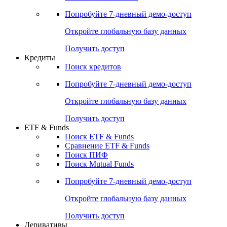
Акции
Поиск акций
Дивидендный календарь
Российские IPO/SPO
Попробуйте
7-дневный
демо-доступ
Откройте глобальную базу данных
Получить доступ
Кредиты
Поиск кредитов
Попробуйте
7-дневный
демо-доступ
Откройте глобальную базу данных
Получить доступ
ETF & Funds
Поиск ETF & Funds
Сравнение ETF & Funds
Поиск ПИФ
Поиск Mutual Funds
Попробуйте
7-дневный
демо-доступ