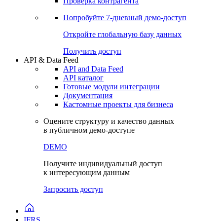
Виджеты акций и облигаций
Чат
Сбондс Люди
Проверка контрагента
Попробуйте
7-дневный
демо-доступ
Откройте глобальную базу данных
Получить доступ
API & Data Feed
API and Data Feed
API каталог
Готовые модули интеграции
Документация
Кастомные проекты для бизнеса
Оцените структуру и качество данных
в публичном демо-доступе
DEMO
Получите индивидуальный доступ
к интересующим данным
Запросить доступ