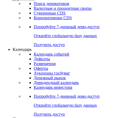
Откройте глобальную базу данных
Получить доступ
Деривативы
Поиск деривативов
Валютные и процентные свопы
Суверенные CDS
Корпоративные CDS
Попробуйте
7-дневный
демо-доступ
Откройте глобальную базу данных
Получить доступ
Календарь
Календарь событий
Дефолты
Размещения
Оферты
Аукционы госбумаг
Денежный рынок
Дивидендный календарь
Календарь инвестора
Попробуйте
7-дневный
демо-доступ