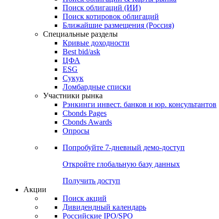
Облигации
Поиски
Поиск облигаций & Карты рынка
Поиск облигаций (ИИ)
Поиск котировок облигаций
Ближайшие размещения (Россия)
Специальные разделы
Кривые доходности
Best bid/ask
ЦФА
ESG
Сукук
Ломбардные списки
Участники рынка
Рэнкинги инвест. банков и юр. консультантов
Cbonds Pages
Cbonds Awards
Опросы
Попробуйте
7-дневный
демо-доступ
Откройте глобальную базу данных
Получить доступ