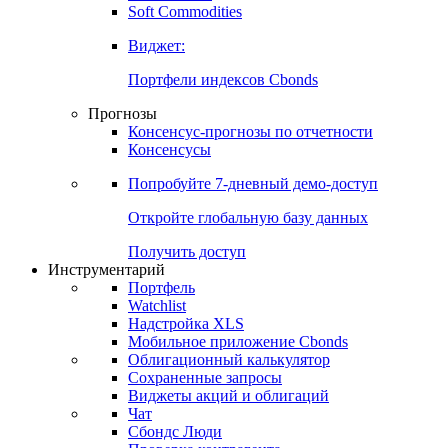
Золото
Нефть
Бензин
Commodities
Soft Commodities
Виджет:
Портфели индексов Cbonds
Прогнозы
Консенсус-прогнозы по отчетности
Консенсусы
Попробуйте
7-дневный
демо-доступ
Откройте глобальную базу данных
Получить доступ
Инструментарий
Портфель
Watchlist
Надстройка XLS
Мобильное приложение Cbonds
Облигационный калькулятор
Сохраненные запросы