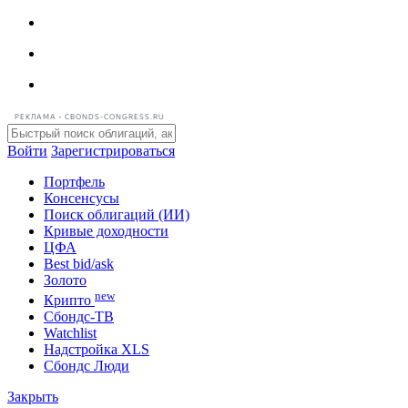
РЕКЛАМА • CBONDS-CONGRESS.RU
Войти
Зарегистрироваться
Портфель
Консенсусы
Поиск облигаций (ИИ)
Кривые доходности
ЦФА
Best bid/ask
Золото
new
Крипто
Сбондс-ТВ
Watchlist
Надстройка XLS