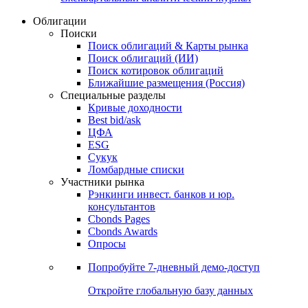
Облигации
Поиски
Поиск облигаций & Карты рынка
Поиск облигаций (ИИ)
Поиск котировок облигаций
Ближайшие размещения (Россия)
Специальные разделы
Кривые доходности
Best bid/ask
ЦФА
ESG
Сукук
Ломбардные списки
Участники рынка
Рэнкинги инвест. банков и юр.
консультантов
Cbonds Pages
Cbonds Awards
Опросы
Попробуйте
7-дневный
демо-доступ
Откройте глобальную базу данных