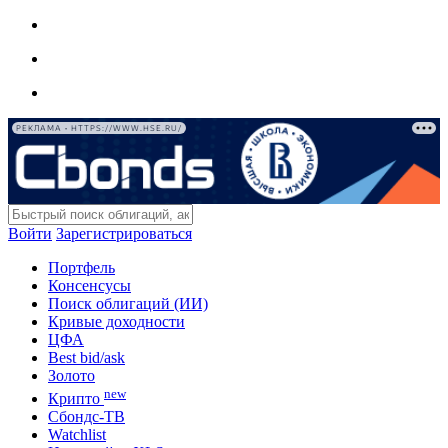
РЕКЛАМА • HTTPS://WWW.HSE.RU/
Войти
Зарегистрироваться
Портфель
Консенсусы
Поиск облигаций (ИИ)
Кривые доходности
ЦФА
Best bid/ask
Золото
new
Крипто
Сбондс-ТВ
Watchlist