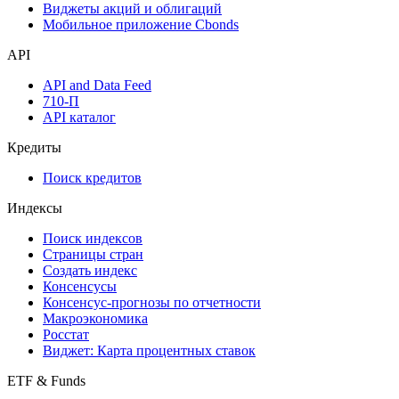
Виджеты акций и облигаций
Мобильное приложение Cbonds
API
API and Data Feed
710-П
API каталог
Кредиты
Поиск кредитов
Индексы
Поиск индексов
Страницы стран
Создать индекс
Консенсусы
Консенсус-прогнозы по отчетности
Макроэкономика
Росстат
Виджет: Карта процентных ставок
ETF & Funds