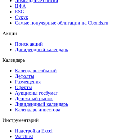
Ломбардные списки
ЦФА
ESG
Сукук
Самые популярные облигации на Cbonds.ru
Акции
Поиск акций
Дивидендный календарь
Календарь
Календарь событий
Дефолты
Размещения
Оферты
Аукционы госбумаг
Денежный рынок
Дивидендный календарь
Календарь инвестора
Инструментарий
Надстройка Excel
Watchlist