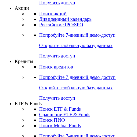
Получить доступ
Акции
Поиск акций
Дивидендный календарь
Российские IPO/SPO
Попробуйте
7-дневный
демо-доступ
Откройте глобальную базу данных
Получить доступ
Кредиты
Поиск кредитов
Попробуйте
7-дневный
демо-доступ
Откройте глобальную базу данных
Получить доступ
ETF & Funds
Поиск ETF & Funds
Сравнение ETF & Funds
Поиск ПИФ
Поиск Mutual Funds
Попробуйте
7-дневный
демо-доступ