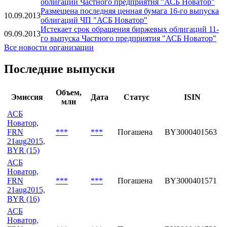
облигаций Частного предприятия "АСБ Новатор"
Размещена последняя ценная бумага 16-го выпуска
10.09.2013
облигаций ЧП "АСБ Новатор"
Истекает срок обращения биржевых облигаций 11-
09.09.2013
го выпуска Частного предприятия "АСБ Новатор"
Все новости организации
Последние выпуски
Объем,
Эмиссия
Дата
Статус
ISIN
млн
АСБ
Новатор,
FRN
***
***
Погашена
BY3000401563
21aug2015,
BYR (15)
АСБ
Новатор,
FRN
***
***
Погашена
BY3000401571
21aug2015,
BYR (16)
АСБ
Новатор,