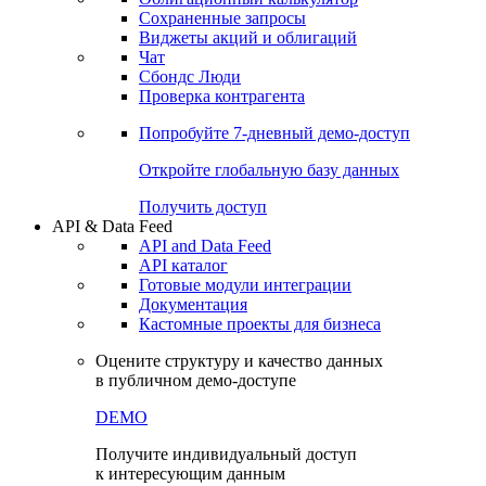
Сохраненные запросы
Виджеты акций и облигаций
Чат
Сбондс Люди
Проверка контрагента
Попробуйте
7-дневный
демо-доступ
Откройте глобальную базу данных
Получить доступ
API & Data Feed
API and Data Feed
API каталог
Готовые модули интеграции
Документация
Кастомные проекты для бизнеса
Оцените структуру и качество данных
в публичном демо-доступе
DEMO
Получите индивидуальный доступ
к интересующим данным