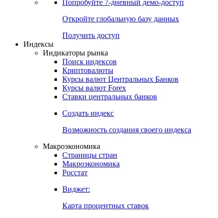
Попробуйте
7-дневный
демо-доступ
Откройте глобальную базу данных
Получить доступ
Индексы
Индикаторы рынка
Поиск индексов
Криптовалюты
Курсы валют Центральных Банков
Курсы валют Forex
Ставки центральных банков
Создать индекс
Возможность создания своего индекса
Макроэкономика
Страницы стран
Макроэкономика
Росстат
Виджет:
Карта процентных ставок