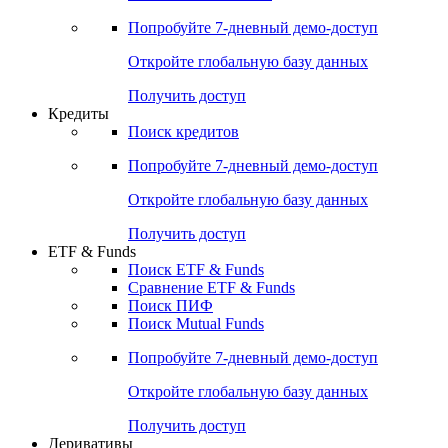
Акции
Поиск акций
Дивидендный календарь
Российские IPO/SPO
Попробуйте
7-дневный
демо-доступ
Откройте глобальную базу данных
Получить доступ
Кредиты
Поиск кредитов
Попробуйте
7-дневный
демо-доступ
Откройте глобальную базу данных
Получить доступ
ETF & Funds
Поиск ETF & Funds
Сравнение ETF & Funds
Поиск ПИФ
Поиск Mutual Funds
Попробуйте
7-дневный
демо-доступ