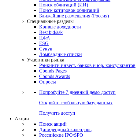
Облигации
Поиски
Поиск облигаций & Карты рынка
Поиск облигаций (ИИ)
Поиск котировок облигаций
Ближайшие размещения (Россия)
Специальные разделы
Кривые доходности
Best bid/ask
ЦФА
ESG
Сукук
Ломбардные списки
Участники рынка
Рэнкинги инвест. банков и юр. консультантов
Cbonds Pages
Cbonds Awards
Опросы
Попробуйте
7-дневный
демо-доступ
Откройте глобальную базу данных
Получить доступ