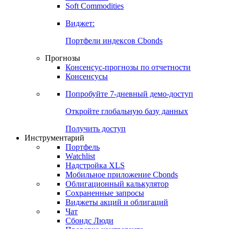
Золото
Нефть
Бензин
Commodities
Soft Commodities
Виджет:
Портфели индексов Cbonds
Прогнозы
Консенсус-прогнозы по отчетности
Консенсусы
Попробуйте
7-дневный
демо-доступ
Откройте глобальную базу данных
Получить доступ
Инструментарий
Портфель
Watchlist
Надстройка XLS
Мобильное приложение Cbonds
Облигационный калькулятор
Сохраненные запросы