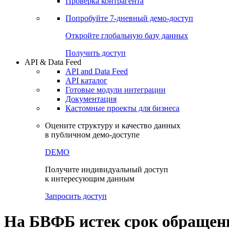
Виджеты акций и облигаций
Чат
Сбондс Люди
Проверка контрагента
Попробуйте
7-дневный
демо-доступ
Откройте глобальную базу данных
Получить доступ
API & Data Feed
API and Data Feed
API каталог
Готовые модули интеграции
Документация
Кастомные проекты для бизнеса
Оцените структуру и качество данных
в публичном демо-доступе
DEMO
Получите индивидуальный доступ
к интересующим данным
Запросить доступ