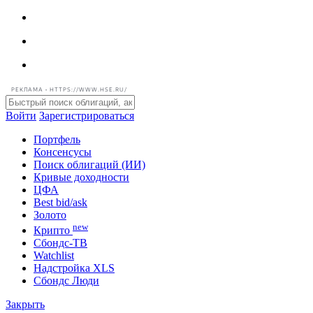
РЕКЛАМА • HTTPS://WWW.HSE.RU/
Войти
Зарегистрироваться
Портфель
Консенсусы
Поиск облигаций (ИИ)
Кривые доходности
ЦФА
Best bid/ask
Золото
new
Крипто
Сбондс-ТВ
Watchlist
Надстройка XLS