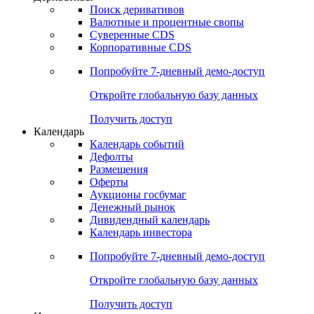
Откройте глобальную базу данных
Получить доступ
Деривативы
Поиск деривативов
Валютные и процентные свопы
Суверенные CDS
Корпоративные CDS
Попробуйте
7-дневный
демо-доступ
Откройте глобальную базу данных
Получить доступ
Календарь
Календарь событий
Дефолты
Размещения
Оферты
Аукционы госбумаг
Денежный рынок
Дивидендный календарь
Календарь инвестора
Попробуйте
7-дневный
демо-доступ