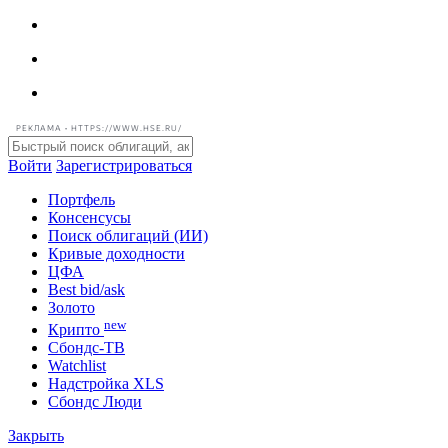
РЕКЛАМА • HTTPS://WWW.HSE.RU/
Войти
Зарегистрироваться
Портфель
Консенсусы
Поиск облигаций (ИИ)
Кривые доходности
ЦФА
Best bid/ask
Золото
new
Крипто
Сбондс-ТВ
Watchlist
Надстройка XLS
Сбондс Люди
Закрыть