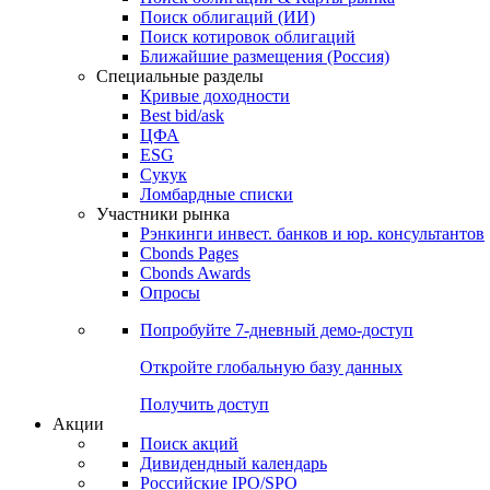
Поиск облигаций (ИИ)
Поиск котировок облигаций
Ближайшие размещения (Россия)
Специальные разделы
Кривые доходности
Best bid/ask
ЦФА
ESG
Сукук
Ломбардные списки
Участники рынка
Рэнкинги инвест. банков и юр. консультантов
Cbonds Pages
Cbonds Awards
Опросы
Попробуйте
7-дневный
демо-доступ
Откройте глобальную базу данных
Получить доступ
Акции
Поиск акций
Дивидендный календарь
Российские IPO/SPO