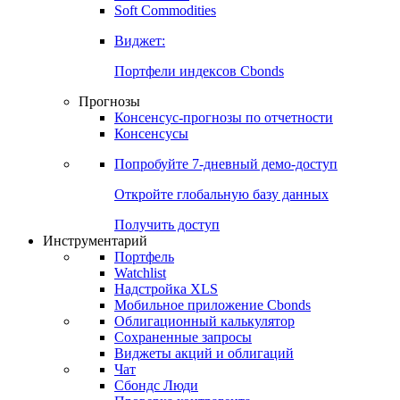
Soft Commodities
Виджет:
Портфели индексов Cbonds
Прогнозы
Консенсус-прогнозы по отчетности
Консенсусы
Попробуйте
7-дневный
демо-доступ
Откройте глобальную базу данных
Получить доступ
Инструментарий
Портфель
Watchlist
Надстройка XLS
Мобильное приложение Cbonds
Облигационный калькулятор
Сохраненные запросы
Виджеты акций и облигаций
Чат
Сбондс Люди