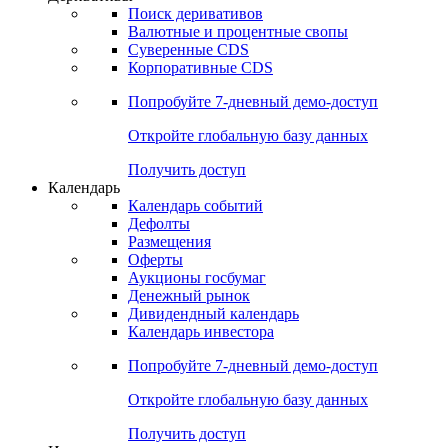
Поиск деривативов
Валютные и процентные свопы
Суверенные CDS
Корпоративные CDS
Попробуйте
7-дневный
демо-доступ
Откройте глобальную базу данных
Получить доступ
Календарь
Календарь событий
Дефолты
Размещения
Оферты
Аукционы госбумаг
Денежный рынок
Дивидендный календарь
Календарь инвестора
Попробуйте
7-дневный
демо-доступ
Откройте глобальную базу данных
Получить доступ