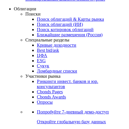
Облигации
Поиски
Поиск облигаций & Карты рынка
Поиск облигаций (ИИ)
Поиск котировок облигаций
Ближайшие размещения (Россия)
Специальные разделы
Кривые доходности
Best bid/ask
ЦФА
ESG
Сукук
Ломбардные списки
Участники рынка
Рэнкинги инвест. банков и юр.
консультантов
Cbonds Pages
Cbonds Awards
Опросы
Попробуйте
7-дневный
демо-доступ
Откройте глобальную базу данных