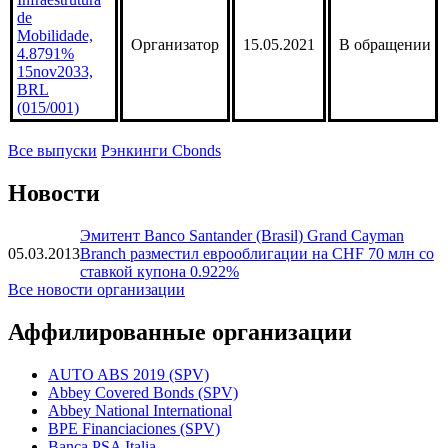
de
Mobilidade,
Организатор
15.05.2021
В обращении
4.8791%
15nov2033,
BRL
(015/001)
Все выпуски
Рэнкинги Cbonds
Новости
Эмитент Banco Santander (Brasil) Grand Cayman
05.03.2013
Branch разместил еврооблигации на CHF 70 млн со
ставкой купона 0.922%
Все новости организации
Аффилированные организации
AUTO ABS 2019 (SPV)
Abbey Covered Bonds (SPV)
Abbey National International
BPE Financiaciones (SPV)
Banca PSA Italia