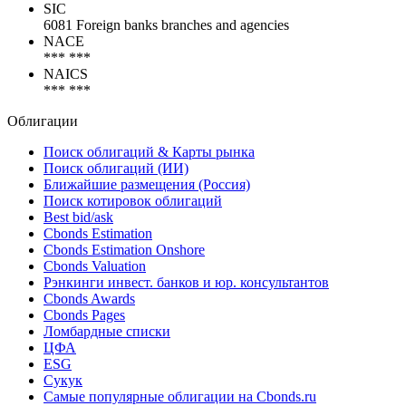
SIC
6081 Foreign banks branches and agencies
NACE
*** ***
NAICS
*** ***
Облигации
Поиск облигаций & Карты рынка
Поиск облигаций (ИИ)
Ближайшие размещения (Россия)
Поиск котировок облигаций
Best bid/ask
Cbonds Estimation
Cbonds Estimation Onshore
Cbonds Valuation
Рэнкинги инвест. банков и юр. консультантов
Cbonds Awards
Cbonds Pages
Ломбардные списки
ЦФА
ESG
Сукук
Самые популярные облигации на Cbonds.ru