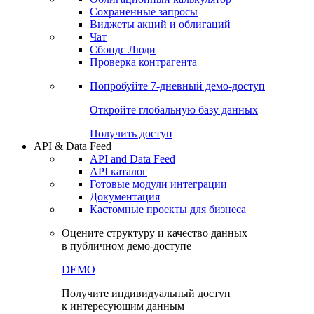
Сохраненные запросы
Виджеты акций и облигаций
Чат
Сбондс Люди
Проверка контрагента
Попробуйте
7-дневный
демо-доступ
Откройте глобальную базу данных
Получить доступ
API & Data Feed
API and Data Feed
API каталог
Готовые модули интеграции
Документация
Кастомные проекты для бизнеса
Оцените структуру и качество данных
в публичном демо-доступе
DEMO
Получите индивидуальный доступ
к интересующим данным