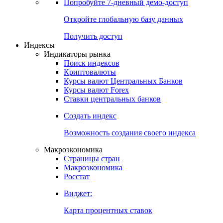
Попробуйте
7-дневный
демо-доступ
Откройте глобальную базу данных
Получить доступ
Индексы
Индикаторы рынка
Поиск индексов
Криптовалюты
Курсы валют Центральных Банков
Курсы валют Forex
Ставки центральных банков
Создать индекс
Возможность создания своего индекса
Макроэкономика
Страницы стран
Макроэкономика
Росстат
Виджет:
Карта процентных ставок