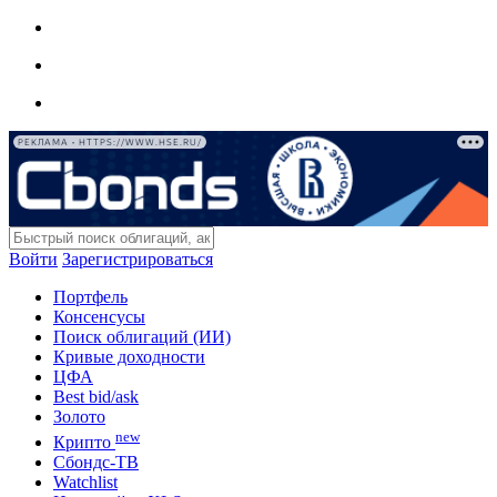
РЕКЛАМА • HTTPS://WWW.HSE.RU/
Войти
Зарегистрироваться
Портфель
Консенсусы
Поиск облигаций (ИИ)
Кривые доходности
ЦФА
Best bid/ask
Золото
new
Крипто
Сбондс-ТВ
Watchlist