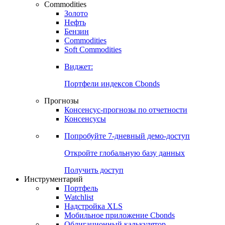
Commodities
Золото
Нефть
Бензин
Commodities
Soft Commodities
Виджет:
Портфели индексов Cbonds
Прогнозы
Консенсус-прогнозы по отчетности
Консенсусы
Попробуйте
7-дневный
демо-доступ
Откройте глобальную базу данных
Получить доступ
Инструментарий
Портфель
Watchlist
Надстройка XLS
Мобильное приложение Cbonds
Облигационный калькулятор