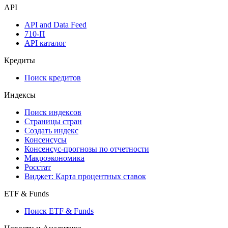
Watchlist
Виджеты акций и облигаций
Мобильное приложение Cbonds
API
API and Data Feed
710-П
API каталог
Кредиты
Поиск кредитов
Индексы
Поиск индексов
Страницы стран
Создать индекс
Консенсусы
Консенсус-прогнозы по отчетности
Макроэкономика
Росстат
Виджет: Карта процентных ставок