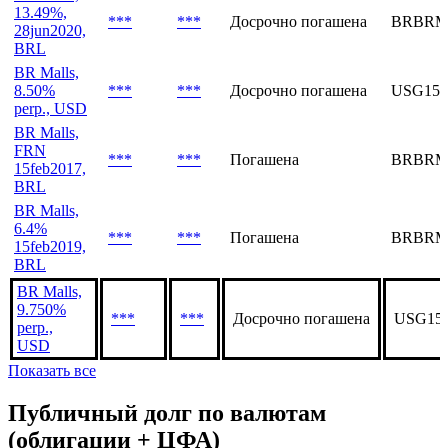
11mar2025,
***
***
Досрочно погашена
BRBRM
BRL
(007/001)
BR Malls,
13.49%,
***
***
Досрочно погашена
BRBRM
28jun2020,
BRL
BR Malls,
8.50%
***
***
Досрочно погашена
USG159
perp., USD
BR Malls,
FRN
***
***
Погашена
BRBRM
15feb2017,
BRL
BR Malls,
6.4%
***
***
Погашена
BRBRM
15feb2019,
BRL
BR Malls,
9.750%
***
***
Досрочно погашена
USG15
perp.,
USD
Показать все