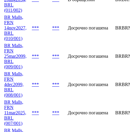
(011/001)
BR Malls,
FRN
20aug2034,
***
***
В обращении
BRBRM
BRL
(011/002)
BR Malls,
FRN
14nov2027,
***
***
Досрочно погашена
BRBRM
BRL
(010/001)
BR Malls,
FRN
25mar2099,
***
***
Досрочно погашена
BRBRM
BRL
(009/001)
BR Malls,
FRN
4dec2099,
***
***
Досрочно погашена
BRBRM
BRL
(008/001)
BR Malls,
FRN