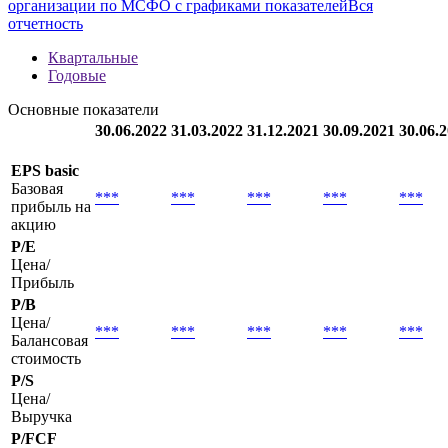
Методика
new
Полная информация о финансовой отчетности
организации по МСФО с графиками показателей
Вся
отчетность
Квартальные
Годовые
Основные показатели
30.06.2022
31.03.2022
31.12.2021
30.09.2021
30.06.
EPS basic
Базовая
***
***
***
***
***
прибыль на
акцию
P/E
Цена/
Прибыль
P/B
Цена/
***
***
***
***
***
Балансовая
стоимость