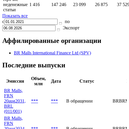
Изменения
в оборотном
25 261
-26 206
3 566
60 164
104 0
капитале
Прочие
неденежные
1 416
147 246
23 099
26 875
37 52
статьи
Показать все
с
по
Экспорт
Аффилированные организации
BR Malls International Finance Ltd (SPV)
Последние выпуски
Объем,
Эмиссия
Дата
Статус
I
млн
BR Malls,
FRN
20aug2031,
***
***
В обращении
BRBRM
BRL