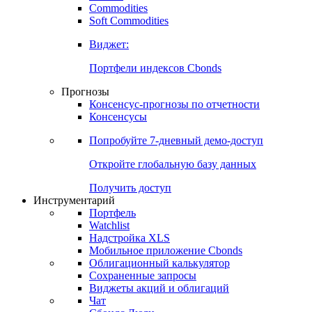
Commodities
Золото
Нефть
Бензин
Commodities
Soft Commodities
Виджет:
Портфели индексов Cbonds
Прогнозы
Консенсус-прогнозы по отчетности
Консенсусы
Попробуйте
7-дневный
демо-доступ
Откройте глобальную базу данных
Получить доступ
Инструментарий
Портфель
Watchlist
Надстройка XLS
Мобильное приложение Cbonds
Облигационный калькулятор