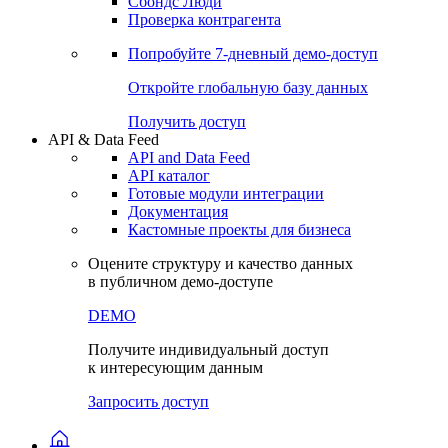
Сохраненные запросы
Виджеты акций и облигаций
Чат
Сбондс Люди
Проверка контрагента
Попробуйте
7-дневный
демо-доступ
Откройте глобальную базу данных
Получить доступ
API & Data Feed
API and Data Feed
API каталог
Готовые модули интеграции
Документация
Кастомные проекты для бизнеса
Оцените структуру и качество данных
в публичном демо-доступе
DEMO
Получите индивидуальный доступ
к интересующим данным