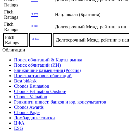
Global
***
Долгосрочный Межд. рейтинг в ин. 
Ratings
S&P
Global
***
Долгосрочный Межд. рейтинг в нац.
Ratings
Fitch
***
Нац. шкала (Бразилия)
Ratings
Fitch
***
Долгосрочный Межд. рейтинг в ин. в
Ratings
Fitch
***
Долгосрочный Межд. рейтинг в нац.
Ratings
Облигации
Поиск облигаций & Карты рынка
Поиск облигаций (ИИ)
Ближайшие размещения (Россия)
Поиск котировок облигаций
Best bid/ask
Cbonds Estimation
Cbonds Estimation Onshore
Cbonds Valuation
Рэнкинги инвест. банков и юр. консультантов
Cbonds Awards