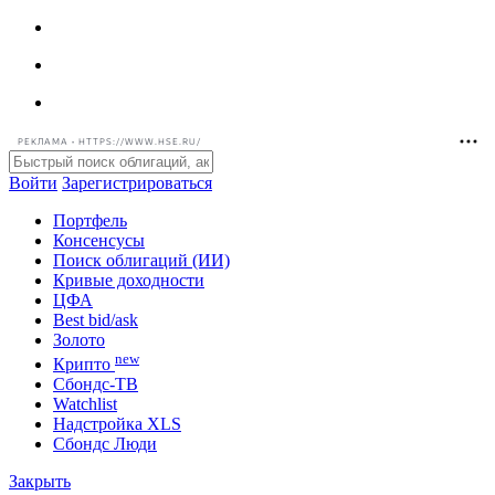
РЕКЛАМА • HTTPS://WWW.HSE.RU/
Войти
Зарегистрироваться
Портфель
Консенсусы
Поиск облигаций (ИИ)
Кривые доходности
ЦФА
Best bid/ask
Золото
new
Крипто
Сбондс-ТВ
Watchlist