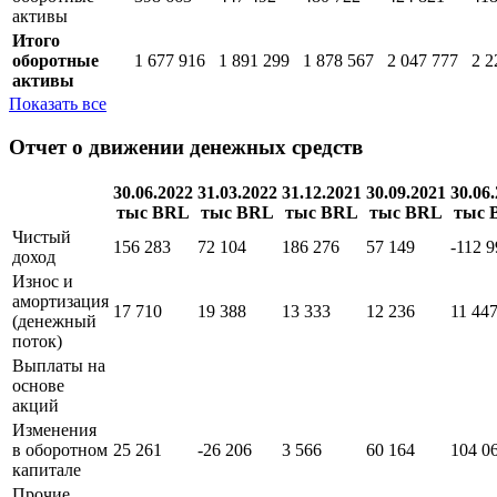
краткосрочные
инвестиции
Прочие
оборотные
398 663
447 492
480 722
424 821
418
активы
Итого
оборотные
1 677 916
1 891 299
1 878 567
2 047 777
2 2
активы
Показать все
Отчет о движении денежных средств
30.06.2022
31.03.2022
31.12.2021
30.09.2021
30.06
тыс BRL
тыс BRL
тыс BRL
тыс BRL
тыс 
Чистый
156 283
72 104
186 276
57 149
-112 9
доход
Износ и
амортизация
17 710
19 388
13 333
12 236
11 44
(денежный
поток)
Выплаты на
основе
акций