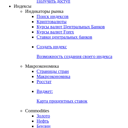
Попробуйте
7-дневный
демо-доступ
Откройте глобальную базу данных
Получить доступ
Индексы
Индикаторы рынка
Поиск индексов
Криптовалюты
Курсы валют Центральных Банков
Курсы валют Forex
Ставки центральных банков
Создать индекс
Возможность создания своего индекса
Макроэкономика
Страницы стран
Макроэкономика
Росстат
Виджет:
Карта процентных ставок