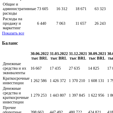
Выручка
334 732
325 514
358 006
291 742
Себестоимость
38 377
36 730
36 201
23 535
Валовая прибыль
296 355
288 784
321 805
268 207
Общие и
административные
73 605
16 312
18 671
63 323
расходы
Расходы на
продажу и
6 440
7 063
11 657
26 243
маркетинг
Показать все
Баланс
30.06.2022
31.03.2022
31.12.2021
30.09.2021
30.
тыс BRL
тыс BRL
тыс BRL
тыс BRL
ты
Денежные
средства и их
16 667
17 435
27 635
14 825
17 
эквиваленты
Краткосрочные
1 262 586
1 426 372
1 370 210
1 608 131
1 7
инвестиции
Денежные
средства и
1 279 253
1 443 807
1 397 845
1 622 956
1 8