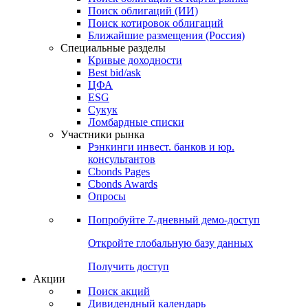
Облигации
Поиски
Поиск облигаций & Карты рынка
Поиск облигаций (ИИ)
Поиск котировок облигаций
Ближайшие размещения (Россия)
Специальные разделы
Кривые доходности
Best bid/ask
ЦФА
ESG
Сукук
Ломбардные списки
Участники рынка
Рэнкинги инвест. банков и юр.
консультантов
Cbonds Pages
Cbonds Awards
Опросы
Попробуйте
7-дневный
демо-доступ
Откройте глобальную базу данных