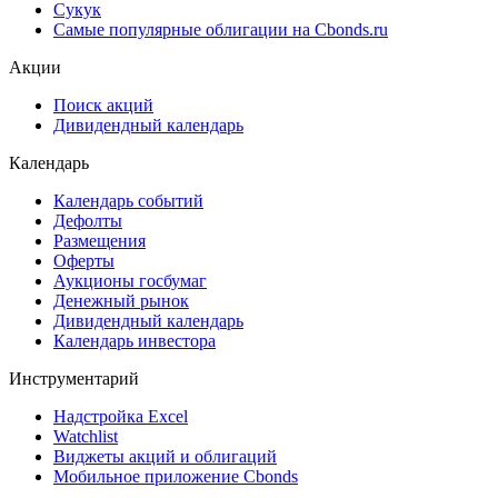
Cbonds Pages
Ломбардные списки
ЦФА
ESG
Сукук
Самые популярные облигации на Cbonds.ru
Акции
Поиск акций
Дивидендный календарь
Календарь
Календарь событий
Дефолты
Размещения
Оферты
Аукционы госбумаг
Денежный рынок
Дивидендный календарь
Календарь инвестора
Инструментарий
Надстройка Excel