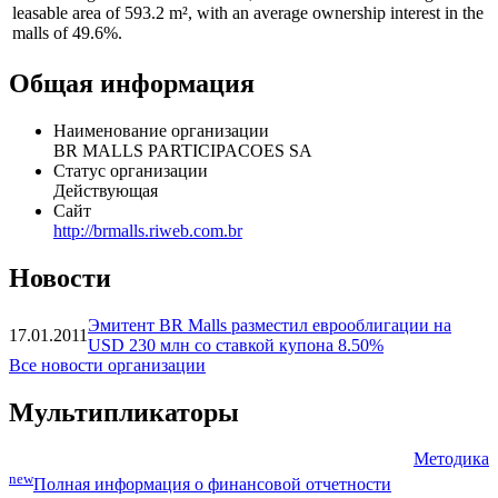
portfolio of 38 malls, including NorteShopping and Shopping
Recife, both among the six largest malls in Brazil in terms of gross
commercial area according to ABRASCE. Currently, BRMALLS
has a total gross leasable area of 1,197.1 m² and an owned gross
leasable area of 593.2 m², with an average ownership interest in the
malls of 49.6%.
Общая информация
Наименование организации
BR MALLS PARTICIPACOES SA
Статус организации
Действующая
Сайт
http://brmalls.riweb.com.br
Новости
Эмитент BR Malls разместил еврооблигации на
17.01.2011
USD 230 млн со ставкой купона 8.50%
Все новости организации
Мультипликаторы