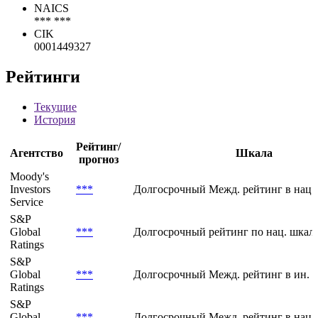
ICB
2 700 Industrial Goods & Services
NACE
*** ***
NAICS
*** ***
CIK
0001449327
Рейтинги
Текущие
История
Рейтинг/
Агентство
Шкала
прогноз
Moody's
Investors
***
Долгосрочный Межд. рейтинг в нац.
Service
S&P
Global
***
Долгосрочный рейтинг по нац. шкале
Ratings
S&P