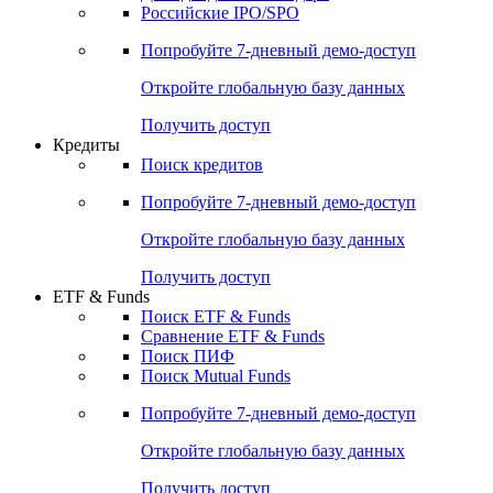
Получить доступ
Акции
Поиск акций
Дивидендный календарь
Российские IPO/SPO
Попробуйте
7-дневный
демо-доступ
Откройте глобальную базу данных
Получить доступ
Кредиты
Поиск кредитов
Попробуйте
7-дневный
демо-доступ
Откройте глобальную базу данных
Получить доступ
ETF & Funds
Поиск ETF & Funds
Сравнение ETF & Funds
Поиск ПИФ
Поиск Mutual Funds
Попробуйте
7-дневный
демо-доступ