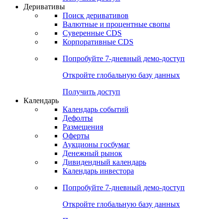
Откройте глобальную базу данных
Получить доступ
Деривативы
Поиск деривативов
Валютные и процентные свопы
Суверенные CDS
Корпоративные CDS
Попробуйте
7-дневный
демо-доступ
Откройте глобальную базу данных
Получить доступ
Календарь
Календарь событий
Дефолты
Размещения
Оферты
Аукционы госбумаг
Денежный рынок
Дивидендный календарь
Календарь инвестора