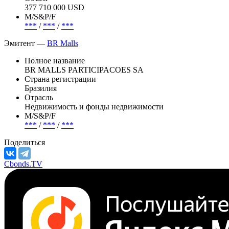
377 710 000 USD
М/S&P/F
***
/
***
/
***
Эмитент —
BR Malls
Полное название
BR MALLS PARTICIPACOES SA
Страна регистрации
Бразилия
Отрасль
Недвижимость и фонды недвижимости
М/S&P/F
***
/
***
/
***
Поделиться
Cbonds.TV