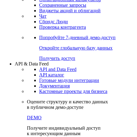
Сохраненные запросы
Виджеты акций и облигаций
Чат
Сбондс Люди
Проверка контрагента
Попробуйте
7-дневный
демо-доступ
Откройте глобальную базу данных
Получить доступ
API & Data Feed
API and Data Feed
API каталог
Готовые модули интеграции
Документация
Кастомные проекты для бизнеса
Оцените структуру и качество данных
в публичном демо-доступе
DEMO
Получите индивидуальный доступ
к интересующим данным