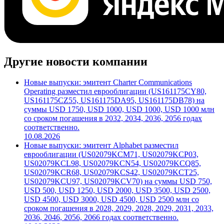
Другие новости компании
Новые выпуски: эмитент Charter Communications
Operating разместил еврооблигации (US161175CY80,
US161175CZ55, US161175DA95, US161175DB78) на
суммы USD 1750, USD 1000, USD 1000, USD 1000 млн
со сроком погашения в 2032, 2034, 2036, 2056 годах
соответственно.
10.08.2026
Новые выпуски: эмитент Alphabet разместил
еврооблигации (US02079KCM71, US02079KCP03,
US02079KCL98, US02079KCN54, US02079KCQ85,
US02079KCR68, US02079KCS42, US02079KCT25,
US02079KCU97, US02079KCV70) на суммы USD 750,
USD 500, USD 1250, USD 2000, USD 3500, USD 2500,
USD 4500, USD 3000, USD 4500, USD 2500 млн со
сроком погашения в 2028, 2029, 2028, 2029, 2031, 2033,
2036, 2046, 2056, 2066 годах соответственно.