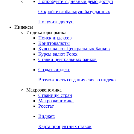
Попробуйте
7-дневный
демо-доступ
Откройте глобальную базу данных
Получить доступ
Индексы
Индикаторы рынка
Поиск индексов
Криптовалюты
Курсы валют Центральных Банков
Курсы валют Forex
Ставки центральных банков
Создать индекс
Возможность создания своего индекса
Макроэкономика
Страницы стран
Макроэкономика
Росстат
Виджет:
Карта процентных ставок