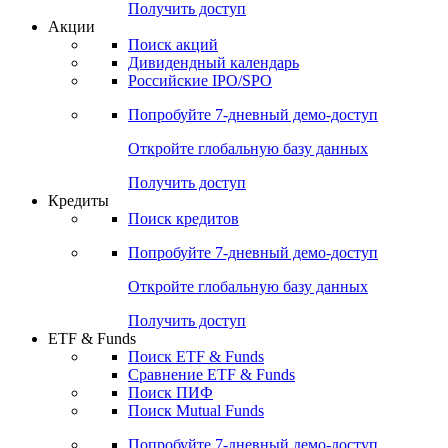
Получить доступ
Акции
Поиск акций
Дивидендный календарь
Российские IPO/SPO
Попробуйте
7-дневный
демо-доступ
Откройте глобальную базу данных
Получить доступ
Кредиты
Поиск кредитов
Попробуйте
7-дневный
демо-доступ
Откройте глобальную базу данных
Получить доступ
ETF & Funds
Поиск ETF & Funds
Сравнение ETF & Funds
Поиск ПИФ
Поиск Mutual Funds
Попробуйте
7-дневный
демо-доступ