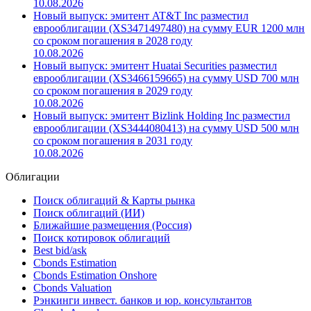
10.08.2026
Новый выпуск: эмитент AT&T Inc разместил
еврооблигации (XS3471497480) на сумму EUR 1200 млн
со сроком погашения в 2028 году
10.08.2026
Новый выпуск: эмитент Huatai Securities разместил
еврооблигации (XS3466159665) на сумму USD 700 млн
со сроком погашения в 2029 году
10.08.2026
Новый выпуск: эмитент Bizlink Holding Inc разместил
еврооблигации (XS3444080413) на сумму USD 500 млн
со сроком погашения в 2031 году
10.08.2026
Облигации
Поиск облигаций & Карты рынка
Поиск облигаций (ИИ)
Ближайшие размещения (Россия)
Поиск котировок облигаций
Best bid/ask
Cbonds Estimation
Cbonds Estimation Onshore
Cbonds Valuation
Рэнкинги инвест. банков и юр. консультантов