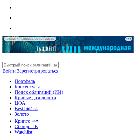
РЕКЛАМА • CBONDS-CONGRESS.RU
Войти
Зарегистрироваться
Портфель
Консенсусы
Поиск облигаций (ИИ)
Кривые доходности
ЦФА
Best bid/ask
Золото
new
Крипто
Сбондс-ТВ
Watchlist