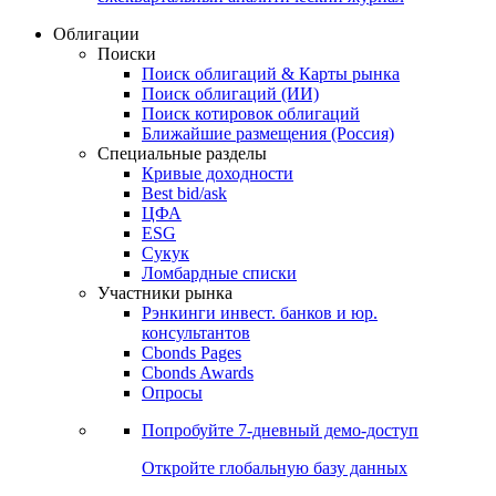
Облигации
Поиски
Поиск облигаций & Карты рынка
Поиск облигаций (ИИ)
Поиск котировок облигаций
Ближайшие размещения (Россия)
Специальные разделы
Кривые доходности
Best bid/ask
ЦФА
ESG
Сукук
Ломбардные списки
Участники рынка
Рэнкинги инвест. банков и юр.
консультантов
Cbonds Pages
Cbonds Awards
Опросы
Попробуйте
7-дневный
демо-доступ
Откройте глобальную базу данных