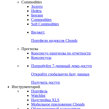
Commodities
Золото
Нефть
Бензин
Commodities
Soft Commodities
Виджет:
Портфели индексов Cbonds
Прогнозы
Консенсус-прогнозы по отчетности
Консенсусы
Попробуйте
7-дневный
демо-доступ
Откройте глобальную базу данных
Получить доступ
Инструментарий
Портфель
Watchlist
Надстройка XLS
Мобильное приложение Cbonds
Облигационный калькулятор