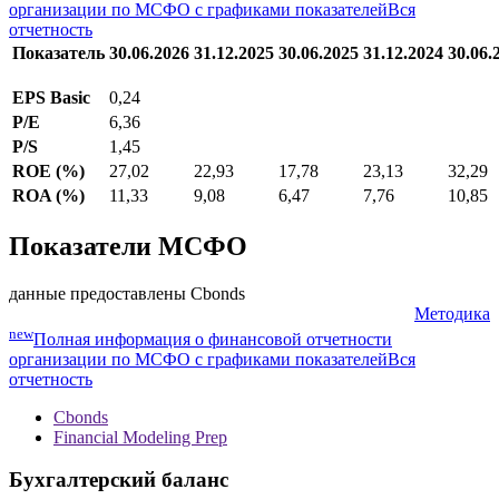
Методика
new
Полная информация о финансовой отчетности
организации по МСФО с графиками показателей
Вся
отчетность
Показатель
30.06.2026
31.12.2025
30.06.2025
31.12.2024
30.06.
EPS Basic
0,24
P/E
6,36
P/S
1,45
ROE (%)
27,02
22,93
17,78
23,13
32,29
ROA (%)
11,33
9,08
6,47
7,76
10,85
Показатели МСФО
данные предоставлены Cbonds
Методика
new
Полная информация о финансовой отчетности
организации по МСФО с графиками показателей
Вся
отчетность
Cbonds