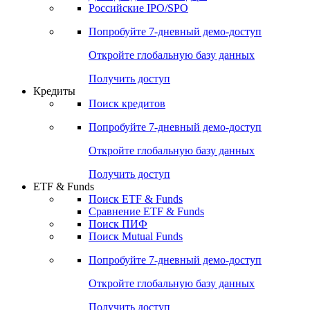
Получить доступ
Акции
Поиск акций
Дивидендный календарь
Российские IPO/SPO
Попробуйте
7-дневный
демо-доступ
Откройте глобальную базу данных
Получить доступ
Кредиты
Поиск кредитов
Попробуйте
7-дневный
демо-доступ
Откройте глобальную базу данных
Получить доступ
ETF & Funds
Поиск ETF & Funds
Сравнение ETF & Funds
Поиск ПИФ
Поиск Mutual Funds
Попробуйте
7-дневный
демо-доступ