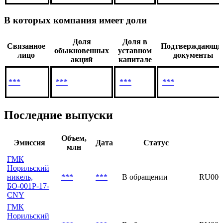
***
***
В которых компания имеет доли
Доля
Доля в
Связанное
Подтверждающи
обыкновенных
уставном
лицо
документы
акций
капитале
***
***
***
***
Последние выпуски
Объем,
Эмиссия
Дата
Статус
млн
ГМК
Норильский
никель,
***
***
В обращении
RU000
БО-001Р-17-