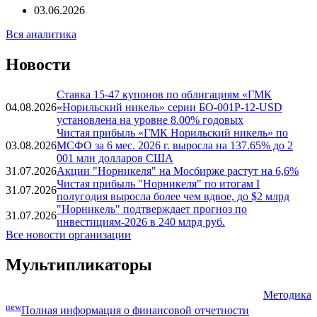
Банк ЗЕНИТ: Календарь первичного рынка: Норильский
Никель - новый юаневый выпуск (июнь 2026 года)
03.06.2026
Вся аналитика
Новости
Ставка 15-47 купонов по облигациям «ГМК
04.08.2026
«Норильский никель» серии БО-001P-12-USD
установлена на уровне 8.00% годовых
Чистая прибыль «ГМК Норильский никель» по
03.08.2026
МСФО за 6 мес. 2026 г. выросла на 137.65% до 2
001 млн долларов США
31.07.2026
Акции "Норникеля" на Мосбирже растут на 6,6%
Чистая прибыль "Норникеля" по итогам I
31.07.2026
полугодия выросла более чем вдвое, до $2 млрд
"Норникель" подтверждает прогноз по
31.07.2026
инвестициям-2026 в 240 млрд руб.
Все новости организации
Мультипликаторы