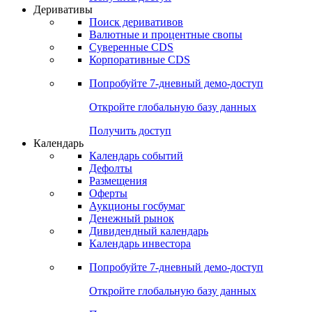
Откройте глобальную базу данных
Получить доступ
Деривативы
Поиск деривативов
Валютные и процентные свопы
Суверенные CDS
Корпоративные CDS
Попробуйте
7-дневный
демо-доступ
Откройте глобальную базу данных
Получить доступ
Календарь
Календарь событий
Дефолты
Размещения
Оферты
Аукционы госбумаг
Денежный рынок
Дивидендный календарь
Календарь инвестора