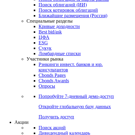
Облигации
Поиски
Поиск облигаций & Карты рынка
Поиск облигаций (ИИ)
Поиск котировок облигаций
Ближайшие размещения (Россия)
Специальные разделы
Кривые доходности
Best bid/ask
ЦФА
ESG
Сукук
Ломбардные списки
Участники рынка
Рэнкинги инвест. банков и юр.
консультантов
Cbonds Pages
Cbonds Awards
Опросы
Попробуйте
7-дневный
демо-доступ
Откройте глобальную базу данных