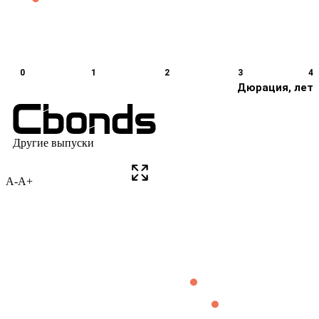
A-
A+