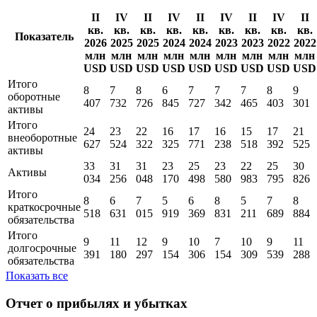
Financial Modeling Prep
Бухгалтерский баланс
II
IV
II
IV
II
IV
II
IV
II
кв.
кв.
кв.
кв.
кв.
кв.
кв.
кв.
кв.
Показатель
2026
2025
2025
2024
2024
2023
2023
2022
2022
млн
млн
млн
млн
млн
млн
млн
млн
млн
USD
USD
USD
USD
USD
USD
USD
USD
USD
Итого
8
7
8
6
7
7
7
8
9
оборотные
407
732
726
845
727
342
465
403
301
активы
Итого
24
23
22
16
17
16
15
17
21
внеоборотные
627
524
322
325
771
238
518
392
525
активы
33
31
31
23
25
23
22
25
30
Активы
034
256
048
170
498
580
983
795
826
Итого
8
6
7
5
6
8
5
7
8
краткосрочные
518
631
015
919
369
831
211
689
884
обязательства
Итого
9
11
12
9
10
7
10
9
11
долгосрочные
391
180
297
154
306
154
309
539
288
обязательства