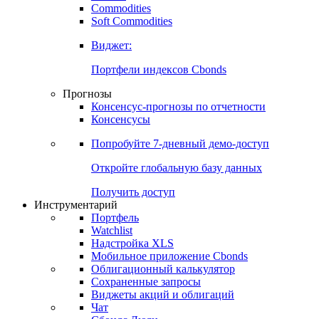
Commodities
Золото
Нефть
Бензин
Commodities
Soft Commodities
Виджет:
Портфели индексов Cbonds
Прогнозы
Консенсус-прогнозы по отчетности
Консенсусы
Попробуйте
7-дневный
демо-доступ
Откройте глобальную базу данных
Получить доступ
Инструментарий
Портфель
Watchlist
Надстройка XLS
Мобильное приложение Cbonds
Облигационный калькулятор