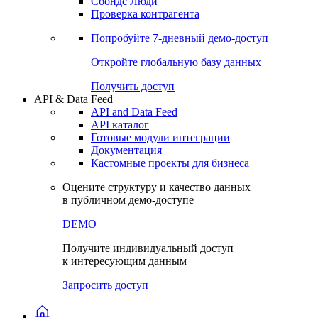
Сохраненные запросы
Виджеты акций и облигаций
Чат
Сбондс Люди
Проверка контрагента
Попробуйте
7-дневный
демо-доступ
Откройте глобальную базу данных
Получить доступ
API & Data Feed
API and Data Feed
API каталог
Готовые модули интеграции
Документация
Кастомные проекты для бизнеса
Оцените структуру и качество данных
в публичном демо-доступе
DEMO
Получите индивидуальный доступ
к интересующим данным