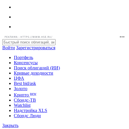
РЕКЛАМА • HTTPS://WWW.HSE.RU/
Войти
Зарегистрироваться
Портфель
Консенсусы
Поиск облигаций (ИИ)
Кривые доходности
ЦФА
Best bid/ask
Золото
new
Крипто
Сбондс-ТВ
Watchlist