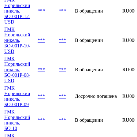
никель,
***
***
В обращении
RU000
БО-001Р-11-
CNY
ГМК
Норильский
никель,
***
***
В обращении
RU00
БО-001P-12-
USD
ГМК
Норильский
никель,
***
***
В обращении
RU00
БО-001P-10-
USD
ГМК
Норильский
никель,
***
***
В обращении
RU000
БО-001Р-08-
USD
ГМК
Норильский
***
***
Досрочно погашена
RU000
никель,
БО-001Р-09
ГМК