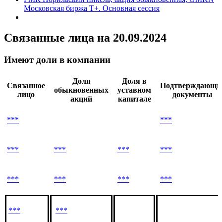
Акции
ГМК Норильский никель, акция обыкновенная, GMKN
Московская биржа Т+. Основная сессия
Связанные лица
на 20.09.2024
Имеют доли в компании
Доля
Доля в
Связанное
Подтверждающи
обыкновенных
уставном
лицо
документы
акций
капитале
***
***
***
***
***
***
***
***
***
***