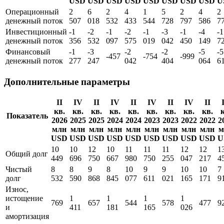
кв.
кв.
кв.
кв.
кв.
кв.
кв.
кв.
к
Показатель
2026
2025
2025
2024
2024
2023
2023
2022
2
млн
млн
млн
млн
млн
млн
млн
млн
м
USD
USD
USD
USD
USD
USD
USD
USD
U
Операционный
2
6
2
4
1
5
2
4
2
денежный поток
507
018
532
433
544
728
797
586
7
Инвестиционный
-1
-2
-1
-2
-1
-3
-1
-4
-1
денежный поток
356
532
097
575
019
042
450
149
7
Финансовый
-1
-3
-2
-2
-5
-5
-457
-754
-999
денежный поток
277
247
042
404
064
6
Дополнительные параметры
II
IV
II
IV
II
IV
II
IV
II
кв.
кв.
кв.
кв.
кв.
кв.
кв.
кв.
кв.
к
Показатель
2026
2025
2025
2024
2024
2023
2023
2022
2022
2
млн
млн
млн
млн
млн
млн
млн
млн
млн
м
USD
USD
USD
USD
USD
USD
USD
USD
USD
U
10
10
12
10
11
11
11
12
12
1
Общий долг
449
696
750
667
980
750
255
047
217
4
Чистый
8
8
9
8
10
9
9
10
10
7
долг
532
590
868
845
077
611
021
165
171
9
Износ,