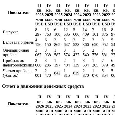
Показать все
Отчет о прибылях и убытках
II
IV
II
IV
II
IV
II
IV
кв.
кв.
кв.
кв.
кв.
кв.
кв.
кв.
к
Показатель
2026
2025
2025
2024
2024
2023
2023
2022
2
млн
млн
млн
млн
млн
млн
млн
млн
м
USD
USD
USD
USD
USD
USD
USD
USD
U
8
13
6
12
5
14
7
16
8
Выручка
297
763
100
535
606
409
161
876
9
4
6
2
5
2
7
3
9
5
Валовая прибыль
156
150
865
647
528
366
650
952
5
Операционная
3
3
1
3
1
5
2
7
4
прибыль
067
938
587
574
437
540
776
581
2
Прибыль до
2
3
1
2
1
3
1
7
6
налогообложения
668
286
197
404
139
534
265
379
4
Чистая прибыль
2
2
1
2
1
5
5
842
829
(убыток)
001
470
815
870
070
854
0
Отчет о движении денежных средств
II
IV
II
IV
II
IV
II
IV