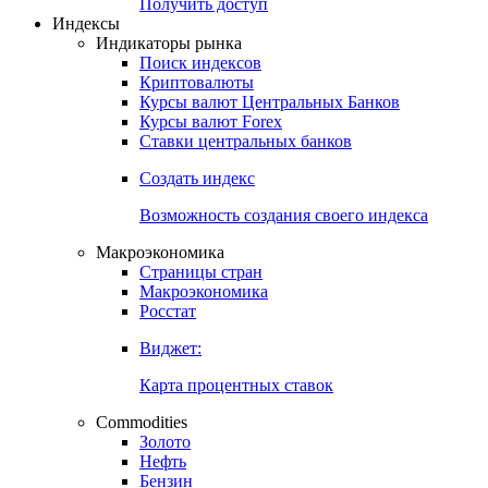
Попробуйте
7-дневный
демо-доступ
Откройте глобальную базу данных
Получить доступ
Индексы
Индикаторы рынка
Поиск индексов
Криптовалюты
Курсы валют Центральных Банков
Курсы валют Forex
Ставки центральных банков
Создать индекс
Возможность создания своего индекса
Макроэкономика
Страницы стран
Макроэкономика
Росстат
Виджет:
Карта процентных ставок