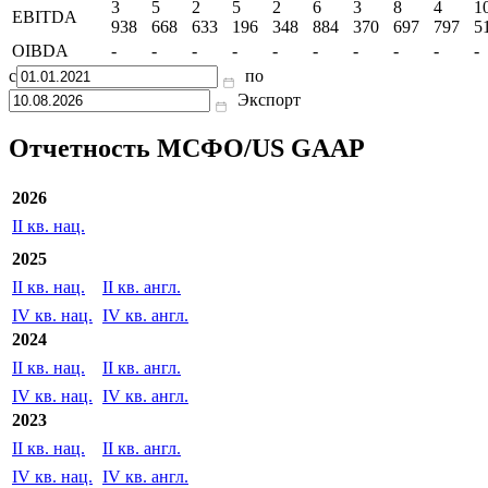
истощение
1
1
1
1
769
657
544
578
477
9
и
411
181
165
026
амортизация
3
5
2
5
2
6
3
8
4
1
EBITDA
938
668
633
196
348
884
370
697
797
5
OIBDA
-
-
-
-
-
-
-
-
-
-
с
по
Экспорт
Отчетность МСФО/US GAAP
2026
II кв. нац.
2025
II кв. нац.
II кв. англ.
IV кв. нац.
IV кв. англ.
2024
II кв. нац.
II кв. англ.
IV кв. нац.
IV кв. англ.