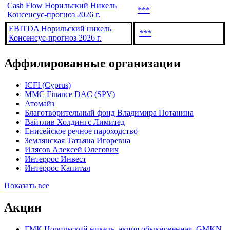
***
Никель Консенсус-прогноз 2026 г.
Чистая прибыль Норильский
***
никель Консенсус-прогноз 2026 г.
Cash Flow Норильский Никель
***
Консенсус-прогноз 2026 г.
EBITDA Норильский никель
***
Консенсус-прогноз 2026 г.
Аффилированные организации
ICFI (Cyprus)
MMC Finance DAC (SPV)
Атомайз
Благотворительный фонд Владимира Потанина
Вайтлив Холдингс Лимитед
Енисейское речное пароходство
Землянская Татьяна Игоревна
Илясов Алексей Олегович
Интеррос Инвест
Интеррос Капитал
Показать все