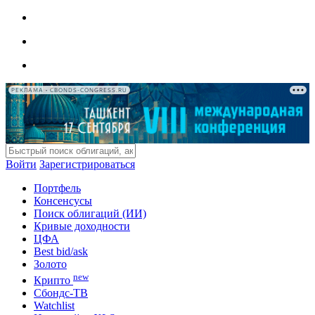
РЕКЛАМА • CBONDS-CONGRESS.RU
Войти
Зарегистрироваться
Портфель
Консенсусы
Поиск облигаций (ИИ)
Кривые доходности
ЦФА
Best bid/ask
Золото
new
Крипто
Сбондс-ТВ
Watchlist