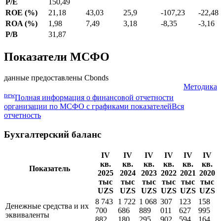
P/E
150,49
ROE (%)
21,18
43,03
25,9
-107,23
-22,48
ROA (%)
1,98
7,49
3,18
-8,35
-3,16
P/B
31,87
Показатели МСФО
данные предоставлены Cbonds
Методика
new
Полная информация о финансовой отчетности
организации по МСФО с графиками показателей
Вся
отчетность
Бухгалтерский баланс
IV
IV
IV
IV
IV
IV
кв.
кв.
кв.
кв.
кв.
кв.
Показатель
2025
2024
2023
2022
2021
2020
тыс
тыс
тыс
тыс
тыс
тыс
UZS
UZS
UZS
UZS
UZS
UZS
8 743
1 722
1 068
307
123
158
Денежные средства и их
700
686
889
011
627
995
эквиваленты
882
180
295
902
594
164