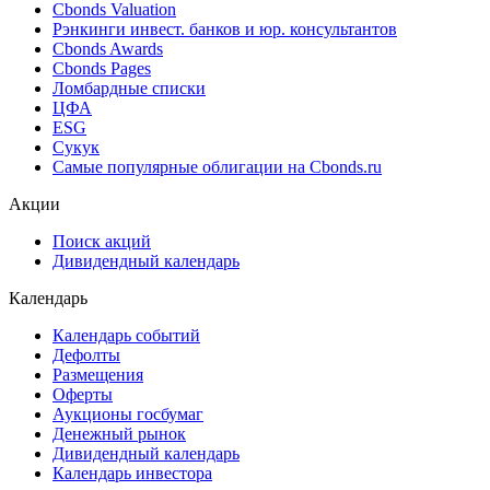
Cbonds Valuation
Рэнкинги инвест. банков и юр. консультантов
Cbonds Awards
Cbonds Pages
Ломбардные списки
ЦФА
ESG
Сукук
Самые популярные облигации на Cbonds.ru
Акции
Поиск акций
Дивидендный календарь
Календарь
Календарь событий
Дефолты
Размещения
Оферты
Аукционы госбумаг
Денежный рынок
Дивидендный календарь
Календарь инвестора