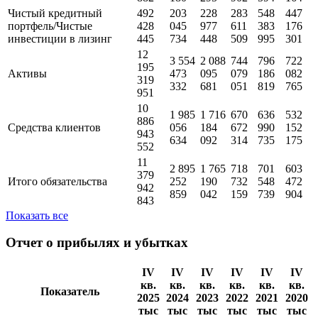
Чистый кредитный
492
203
228
283
548
447
портфель/Чистые
428
045
977
611
383
176
инвестиции в лизинг
445
734
448
509
995
301
12
3 554
2 088
744
796
722
195
Активы
473
095
079
186
082
319
332
681
051
819
765
951
10
1 985
1 716
670
636
532
886
Средства клиентов
056
184
672
990
152
943
634
092
314
735
175
552
11
2 895
1 765
718
701
603
379
Итого обязательства
252
190
732
548
472
942
859
042
159
739
904
843
Показать все
Отчет о прибылях и убытках
IV
IV
IV
IV
IV
IV
кв.
кв.
кв.
кв.
кв.
кв.
Показатель
2025
2024
2023
2022
2021
2020
тыс
тыс
тыс
тыс
тыс
тыс