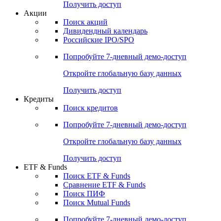
Получить доступ
Акции
Поиск акций
Дивидендный календарь
Российские IPO/SPO
Попробуйте
7-дневный
демо-доступ
Откройте глобальную базу данных
Получить доступ
Кредиты
Поиск кредитов
Попробуйте
7-дневный
демо-доступ
Откройте глобальную базу данных
Получить доступ
ETF & Funds
Поиск ETF & Funds
Сравнение ETF & Funds
Поиск ПИФ
Поиск Mutual Funds
Попробуйте
7-дневный
демо-доступ