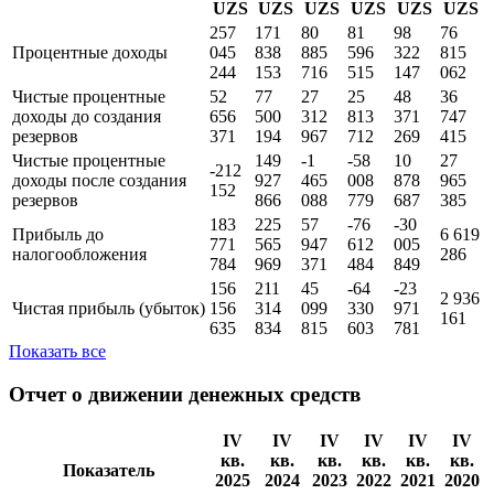
UZS
UZS
UZS
UZS
UZS
UZS
257
171
80
81
98
76
Процентные доходы
045
838
885
596
322
815
244
153
716
515
147
062
Чистые процентные
52
77
27
25
48
36
доходы до создания
656
500
312
813
371
747
резервов
371
194
967
712
269
415
Чистые процентные
149
-1
-58
10
27
-212
доходы поcле создания
927
465
008
878
965
152
резервов
866
088
779
687
385
183
225
57
-76
-30
Прибыль до
6 619
771
565
947
612
005
налогообложения
286
784
969
371
484
849
156
211
45
-64
-23
2 936
Чистая прибыль (убыток)
156
314
099
330
971
161
635
834
815
603
781
Показать все
Отчет о движении денежных средств
IV
IV
IV
IV
IV
IV
кв.
кв.
кв.
кв.
кв.
кв.
Показатель
2025
2024
2023
2022
2021
2020