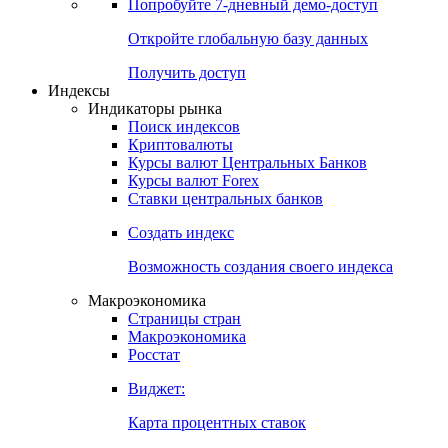
Попробуйте
7-дневный
демо-доступ
Откройте глобальную базу данных
Получить доступ
Индексы
Индикаторы рынка
Поиск индексов
Криптовалюты
Курсы валют Центральных Банков
Курсы валют Forex
Ставки центральных банков
Создать индекс
Возможность создания своего индекса
Макроэкономика
Страницы стран
Макроэкономика
Росстат
Виджет:
Карта процентных ставок