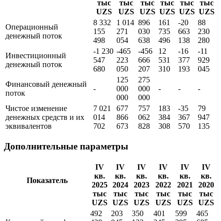
тыс
тыс
тыс
тыс
тыс
тыс
UZS
UZS
UZS
UZS
UZS
UZS
8 332
1 014
896
161
-20
88
Операционный
155
271
030
735
663
230
денежный поток
498
054
638
496
138
280
-1 230
-465
-456
12
-16
-11
Инвестиционный
547
223
666
531
377
929
денежный поток
680
050
207
310
193
045
125
275
Финансовый денежный
-
000
000
-
-
-
поток
000
000
Чистое изменение
7 021
677
757
183
-35
79
денежных средств и их
014
866
062
384
367
947
эквивалентов
702
673
828
308
570
135
Дополнительные параметры
IV
IV
IV
IV
IV
IV
кв.
кв.
кв.
кв.
кв.
кв.
Показатель
2025
2024
2023
2022
2021
2020
тыс
тыс
тыс
тыс
тыс
тыс
UZS
UZS
UZS
UZS
UZS
UZS
492
203
350
401
599
465