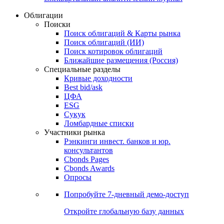
Облигации
Поиски
Поиск облигаций & Карты рынка
Поиск облигаций (ИИ)
Поиск котировок облигаций
Ближайшие размещения (Россия)
Специальные разделы
Кривые доходности
Best bid/ask
ЦФА
ESG
Сукук
Ломбардные списки
Участники рынка
Рэнкинги инвест. банков и юр.
консультантов
Cbonds Pages
Cbonds Awards
Опросы
Попробуйте
7-дневный
демо-доступ
Откройте глобальную базу данных