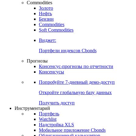
Commodities
Золото
Нефть
Бензин
Commodities
Soft Commodities
Виджет:
Портфели индексов Cbonds
Прогнозы
Консенсус-прогнозы по отчетности
Консенсусы
Попробуйте
7-дневный
демо-доступ
Откройте глобальную базу данных
Получить доступ
Инструментарий
Портфель
Watchlist
Надстройка XLS
Мобильное приложение Cbonds
Облигационный калькулятор