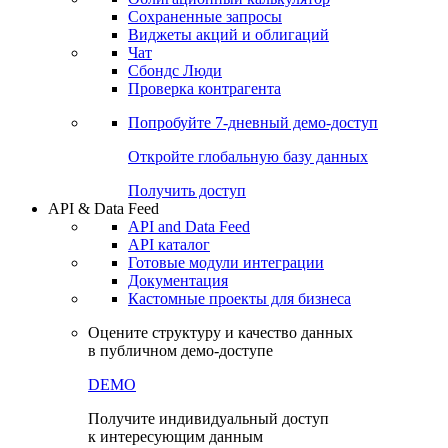
Сохраненные запросы
Виджеты акций и облигаций
Чат
Сбондс Люди
Проверка контрагента
Попробуйте
7-дневный
демо-доступ
Откройте глобальную базу данных
Получить доступ
API & Data Feed
API and Data Feed
API каталог
Готовые модули интеграции
Документация
Кастомные проекты для бизнеса
Оцените структуру и качество данных
в публичном демо-доступе
DEMO
Получите индивидуальный доступ
к интересующим данным