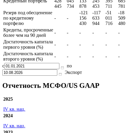
Кредитный портфель
428
045
133
245
395
685
445
734
878
453
711
781
Резерв под обесценение
-121
-117
-51
-18
по кредитному
-
-
156
633
011
509
портфелю
430
944
716
480
Кредиты, просроченные
-
-
-
-
-
-
более чем на 90 дней
Достаточность капитала
-
-
-
-
-
-
первого уровня (%)
Достаточность капитала
-
-
-
-
-
-
второго уровня (%)
с
по
Экспорт
Отчетность МСФО/US GAAP
2025
IV кв. нац.
2024
IV кв. нац.
2023