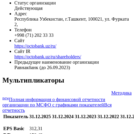
Статус организации
Действующая
Адрес
Республика Узбекистан, г.Ташкент, 100021, ул. Фурката
2,
Телефон
+998 (71) 202 33 33
Сайт
https://octobank.uz/ru/
Сайт IR
https://octobank.uz/ru/shareholders/
Предыдущее наименование организации
Равнакбанк (до 26.09.2023)
Мультипликаторы
Методика
new
Полная информация о финансовой отчетности
организации по МСФО с графиками показателей
Вся
отчетность
Показатель
31.12.2025
31.12.2024
31.12.2023
31.12.2022
31.12.
EPS Basic
312,31