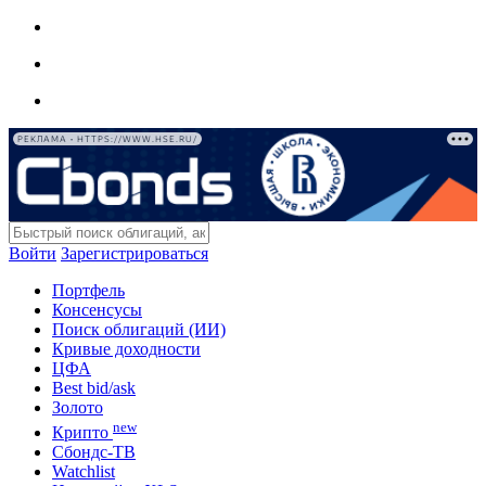
РЕКЛАМА • HTTPS://WWW.HSE.RU/
Войти
Зарегистрироваться
Портфель
Консенсусы
Поиск облигаций (ИИ)
Кривые доходности
ЦФА
Best bid/ask
Золото
new
Крипто
Сбондс-ТВ
Watchlist