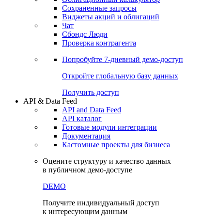
Сохраненные запросы
Виджеты акций и облигаций
Чат
Сбондс Люди
Проверка контрагента
Попробуйте
7-дневный
демо-доступ
Откройте глобальную базу данных
Получить доступ
API & Data Feed
API and Data Feed
API каталог
Готовые модули интеграции
Документация
Кастомные проекты для бизнеса
Оцените структуру и качество данных
в публичном демо-доступе
DEMO
Получите индивидуальный доступ
к интересующим данным