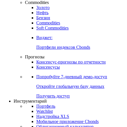
Commodities
Золото
Нефть
Бензин
Commodities
Soft Commodities
Виджет:
Портфели индексов Cbonds
Прогнозы
Консенсус-прогнозы по отчетности
Консенсусы
Попробуйте
7-дневный
демо-доступ
Откройте глобальную базу данных
Получить доступ
Инструментарий
Портфель
Watchlist
Надстройка XLS
Мобильное приложение Cbonds
Облигационный калькулятор