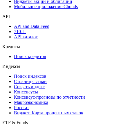
Виджеты акций и облигаций
Мобильное приложение Cbonds
API
API and Data Feed
710-П
API каталог
Кредиты
Поиск кредитов
Индексы
Поиск индексов
Страницы стран
Создать индекс
Консенсусы
Консенсус-прогнозы по отчетности
Макроэкономика
Росстат
Виджет: Карта процентных ставок
ETF & Funds