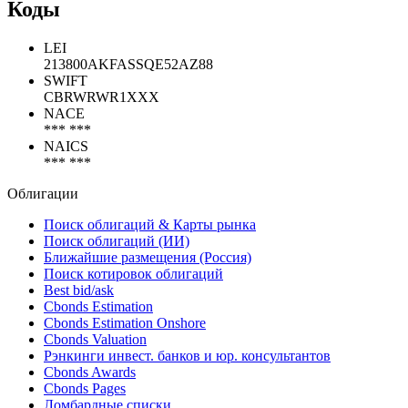
Коды
LEI
213800AKFASSQE52AZ88
SWIFT
CBRWRWR1XXX
NACE
*** ***
NAICS
*** ***
Облигации
Поиск облигаций & Карты рынка
Поиск облигаций (ИИ)
Ближайшие размещения (Россия)
Поиск котировок облигаций
Best bid/ask
Cbonds Estimation
Cbonds Estimation Onshore
Cbonds Valuation
Рэнкинги инвест. банков и юр. консультантов
Cbonds Awards
Cbonds Pages
Ломбардные списки