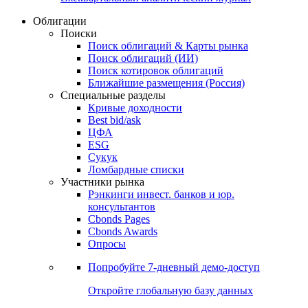
Облигации
Поиски
Поиск облигаций & Карты рынка
Поиск облигаций (ИИ)
Поиск котировок облигаций
Ближайшие размещения (Россия)
Специальные разделы
Кривые доходности
Best bid/ask
ЦФА
ESG
Сукук
Ломбардные списки
Участники рынка
Рэнкинги инвест. банков и юр.
консультантов
Cbonds Pages
Cbonds Awards
Опросы
Попробуйте
7-дневный
демо-доступ
Откройте глобальную базу данных