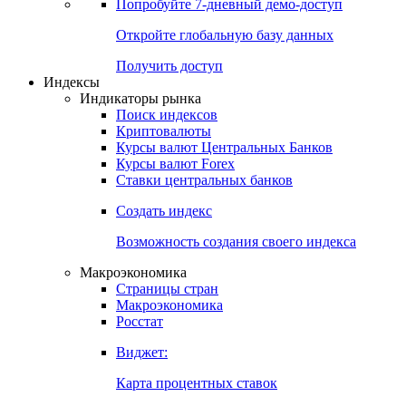
Попробуйте
7-дневный
демо-доступ
Откройте глобальную базу данных
Получить доступ
Индексы
Индикаторы рынка
Поиск индексов
Криптовалюты
Курсы валют Центральных Банков
Курсы валют Forex
Ставки центральных банков
Создать индекс
Возможность создания своего индекса
Макроэкономика
Страницы стран
Макроэкономика
Росстат
Виджет:
Карта процентных ставок