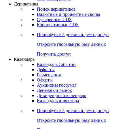
Деривативы
Поиск деривативов
Валютные и процентные свопы
Суверенные CDS
Корпоративные CDS
Попробуйте
7-дневный
демо-доступ
Откройте глобальную базу данных
Получить доступ
Календарь
Календарь событий
Дефолты
Размещения
Оферты
Аукционы госбумаг
Денежный рынок
Дивидендный календарь
Календарь инвестора
Попробуйте
7-дневный
демо-доступ
Откройте глобальную базу данных