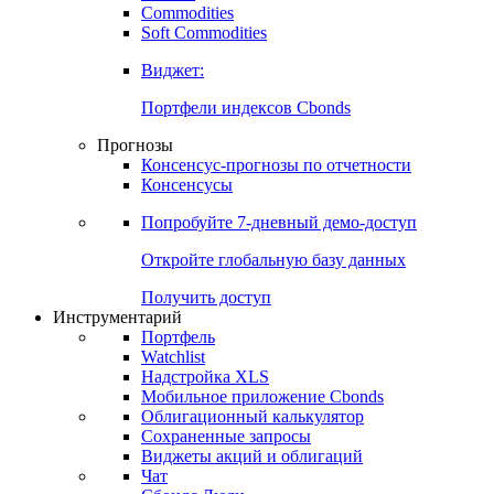
Commodities
Soft Commodities
Виджет:
Портфели индексов Cbonds
Прогнозы
Консенсус-прогнозы по отчетности
Консенсусы
Попробуйте
7-дневный
демо-доступ
Откройте глобальную базу данных
Получить доступ
Инструментарий
Портфель
Watchlist
Надстройка XLS
Мобильное приложение Cbonds
Облигационный калькулятор
Сохраненные запросы
Виджеты акций и облигаций
Чат