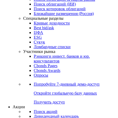
Поиск облигаций (ИИ)
Поиск котировок облигаций
Ближайшие размещения (Россия)
Специальные разделы
Кривые доходности
Best bid/ask
ЦФА
ESG
Сукук
Ломбардные списки
Участники рынка
Рэнкинги инвест. банков и юр.
консультантов
Cbonds Pages
Cbonds Awards
Опросы
Попробуйте
7-дневный
демо-доступ
Откройте глобальную базу данных
Получить доступ
Акции
Поиск акций
Дивидендный календарь