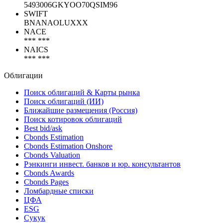
5493006GKYOO70QSIM96
SWIFT
BNANAOLUXXX
NACE
*** ***
NAICS
*** ***
Облигации
Поиск облигаций & Карты рынка
Поиск облигаций (ИИ)
Ближайшие размещения (Россия)
Поиск котировок облигаций
Best bid/ask
Cbonds Estimation
Cbonds Estimation Onshore
Cbonds Valuation
Рэнкинги инвест. банков и юр. консультантов
Cbonds Awards
Cbonds Pages
Ломбардные списки
ЦФА
ESG
Сукук