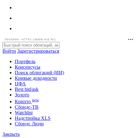
РЕКЛАМА • HTTPS://WWW.HSE.RU/
Войти
Зарегистрироваться
Портфель
Консенсусы
Поиск облигаций (ИИ)
Кривые доходности
ЦФА
Best bid/ask
Золото
new
Крипто
Сбондс-ТВ
Watchlist
Надстройка XLS
Сбондс Люди
Закрыть