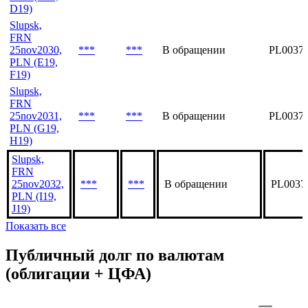
D19)
Slupsk,
FRN
25nov2030,
***
***
В обращении
PL0037
PLN (E19,
F19)
Slupsk,
FRN
25nov2031,
***
***
В обращении
PL0037
PLN (G19,
H19)
Slupsk,
FRN
25nov2032,
***
***
В обращении
PL0037
PLN (I19,
J19)
Показать все
Публичный долг по валютам
(облигации + ЦФА)