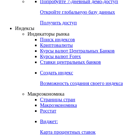
Попробуйте
7-дневный
демо-доступ
Откройте глобальную базу данных
Получить доступ
Индексы
Индикаторы рынка
Поиск индексов
Криптовалюты
Курсы валют Центральных Банков
Курсы валют Forex
Ставки центральных банков
Создать индекс
Возможность создания своего индекса
Макроэкономика
Страницы стран
Макроэкономика
Росстат
Виджет:
Карта процентных ставок