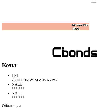
249 млн PLN
249 млн PLN
100%
100%
Коды
LEI
259400BMW1SGSJVK2P47
NACE
*** ***
NAICS
*** ***
Облигации