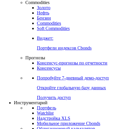
Commodities
Золото
Нефть
Бензин
Commodities
Soft Commodities
Виджет:
Портфели индексов Cbonds
Прогнозы
Консенсус-прогнозы по отчетности
Консенсусы
Попробуйте
7-дневный
демо-доступ
Откройте глобальную базу данных
Получить доступ
Инструментарий
Портфель
Watchlist
Надстройка XLS
Мобильное приложение Cbonds
Облигационный калькулятор