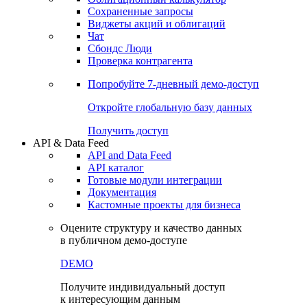
Сохраненные запросы
Виджеты акций и облигаций
Чат
Сбондс Люди
Проверка контрагента
Попробуйте
7-дневный
демо-доступ
Откройте глобальную базу данных
Получить доступ
API & Data Feed
API and Data Feed
API каталог
Готовые модули интеграции
Документация
Кастомные проекты для бизнеса
Оцените структуру и качество данных
в публичном демо-доступе
DEMO
Получите индивидуальный доступ
к интересующим данным