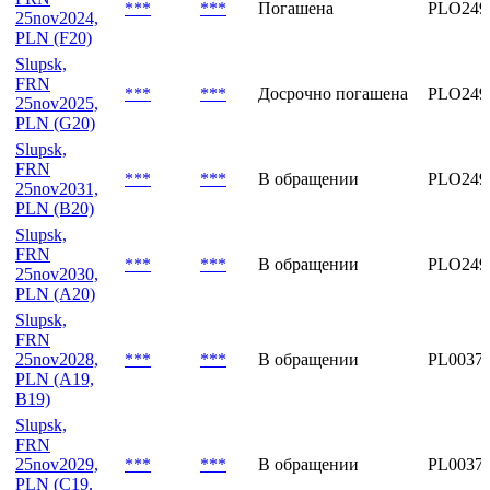
***
***
Погашена
PLO249
25nov2024,
PLN (F20)
Slupsk,
FRN
***
***
Досрочно погашена
PLO249
25nov2025,
PLN (G20)
Slupsk,
FRN
***
***
В обращении
PLO249
25nov2031,
PLN (B20)
Slupsk,
FRN
***
***
В обращении
PLO249
25nov2030,
PLN (A20)
Slupsk,
FRN
25nov2028,
***
***
В обращении
PL0037
PLN (A19,
B19)
Slupsk,
FRN
25nov2029,
***
***
В обращении
PL0037
PLN (C19,