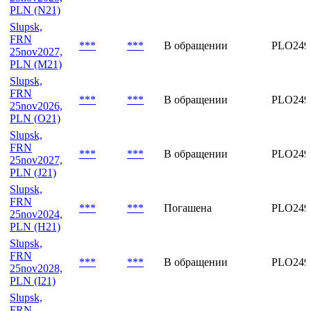
PLN (N21)
Slupsk,
FRN
***
***
В обращении
PLO249
25nov2027,
PLN (M21)
Slupsk,
FRN
***
***
В обращении
PLO249
25nov2026,
PLN (O21)
Slupsk,
FRN
***
***
В обращении
PLO249
25nov2027,
PLN (J21)
Slupsk,
FRN
***
***
Погашена
PLO249
25nov2024,
PLN (H21)
Slupsk,
FRN
***
***
В обращении
PLO249
25nov2028,
PLN (I21)
Slupsk,
FRN