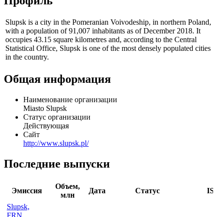
Профиль
Slupsk is a city in the Pomeranian Voivodeship, in northern Poland,
with a population of 91,007 inhabitants as of December 2018. It
occupies 43.15 square kilometres and, according to the Central
Statistical Office, Slupsk is one of the most densely populated cities
in the country.
Общая информация
Наименование организации
Miasto Slupsk
Статус организации
Действующая
Сайт
http://www.slupsk.pl/
Последние выпуски
Объем,
Эмиссия
Дата
Статус
IS
млн
Slupsk,
FRN