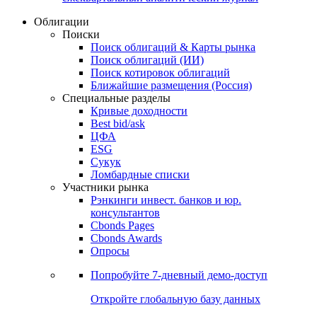
Облигации
Поиски
Поиск облигаций & Карты рынка
Поиск облигаций (ИИ)
Поиск котировок облигаций
Ближайшие размещения (Россия)
Специальные разделы
Кривые доходности
Best bid/ask
ЦФА
ESG
Сукук
Ломбардные списки
Участники рынка
Рэнкинги инвест. банков и юр.
консультантов
Cbonds Pages
Cbonds Awards
Опросы
Попробуйте
7-дневный
демо-доступ
Откройте глобальную базу данных