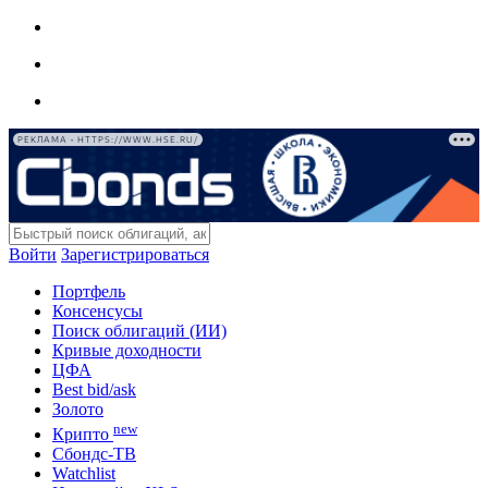
РЕКЛАМА • HTTPS://WWW.HSE.RU/
Войти
Зарегистрироваться
Портфель
Консенсусы
Поиск облигаций (ИИ)
Кривые доходности
ЦФА
Best bid/ask
Золото
new
Крипто
Сбондс-ТВ
Watchlist