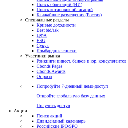
Облигации
Поиски
Поиск облигаций & Карты рынка
Поиск облигаций (ИИ)
Поиск котировок облигаций
Ближайшие размещения (Россия)
Специальные разделы
Кривые доходности
Best bid/ask
ЦФА
ESG
Сукук
Ломбардные списки
Участники рынка
Рэнкинги инвест. банков и юр. консультантов
Cbonds Pages
Cbonds Awards
Опросы
Попробуйте
7-дневный
демо-доступ
Откройте глобальную базу данных
Получить доступ