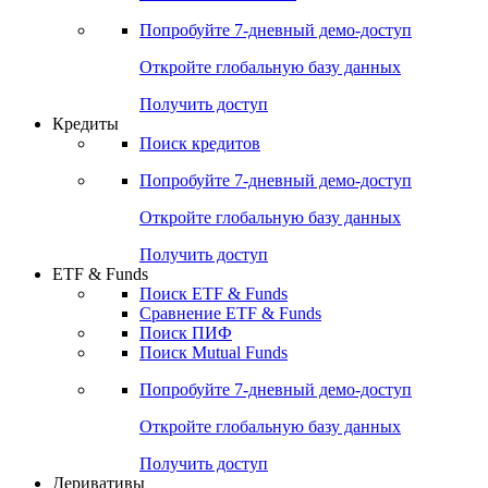
Акции
Поиск акций
Дивидендный календарь
Российские IPO/SPO
Попробуйте
7-дневный
демо-доступ
Откройте глобальную базу данных
Получить доступ
Кредиты
Поиск кредитов
Попробуйте
7-дневный
демо-доступ
Откройте глобальную базу данных
Получить доступ
ETF & Funds
Поиск ETF & Funds
Сравнение ETF & Funds
Поиск ПИФ
Поиск Mutual Funds
Попробуйте
7-дневный
демо-доступ