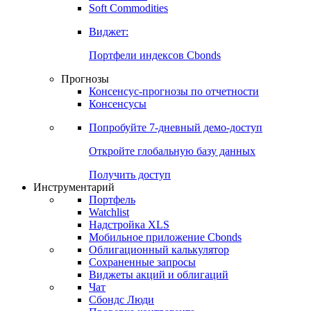
Золото
Нефть
Бензин
Commodities
Soft Commodities
Виджет:
Портфели индексов Cbonds
Прогнозы
Консенсус-прогнозы по отчетности
Консенсусы
Попробуйте
7-дневный
демо-доступ
Откройте глобальную базу данных
Получить доступ
Инструментарий
Портфель
Watchlist
Надстройка XLS
Мобильное приложение Cbonds
Облигационный калькулятор
Сохраненные запросы