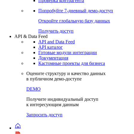
Виджеты акций и облигаций
Чат
Сбондс Люди
Проверка контрагента
Попробуйте
7-дневный
демо-доступ
Откройте глобальную базу данных
Получить доступ
API & Data Feed
API and Data Feed
API каталог
Готовые модули интеграции
Документация
Кастомные проекты для бизнеса
Оцените структуру и качество данных
в публичном демо-доступе
DEMO
Получите индивидуальный доступ
к интересующим данным
Запросить доступ