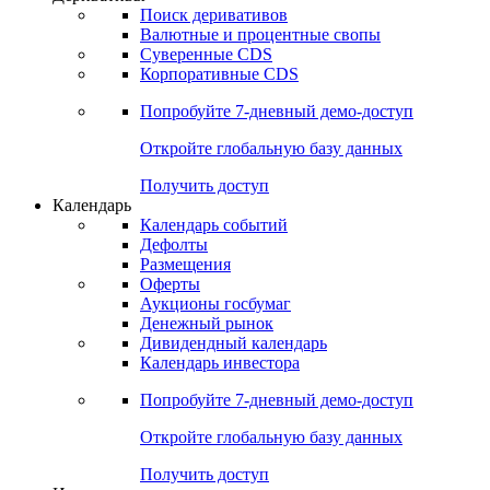
Откройте глобальную базу данных
Получить доступ
Деривативы
Поиск деривативов
Валютные и процентные свопы
Суверенные CDS
Корпоративные CDS
Попробуйте
7-дневный
демо-доступ
Откройте глобальную базу данных
Получить доступ
Календарь
Календарь событий
Дефолты
Размещения
Оферты
Аукционы госбумаг
Денежный рынок
Дивидендный календарь
Календарь инвестора
Попробуйте
7-дневный
демо-доступ