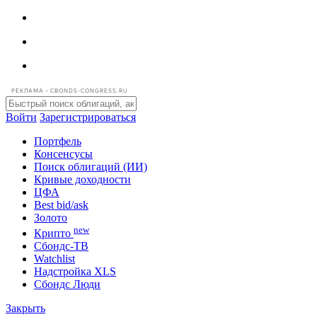
РЕКЛАМА • CBONDS-CONGRESS.RU
Войти
Зарегистрироваться
Портфель
Консенсусы
Поиск облигаций (ИИ)
Кривые доходности
ЦФА
Best bid/ask
Золото
new
Крипто
Сбондс-ТВ
Watchlist
Надстройка XLS