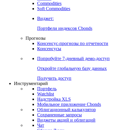
Commodities
Золото
Нефть
Бензин
Commodities
Soft Commodities
Виджет:
Портфели индексов Cbonds
Прогнозы
Консенсус-прогнозы по отчетности
Консенсусы
Попробуйте
7-дневный
демо-доступ
Откройте глобальную базу данных
Получить доступ
Инструментарий
Портфель
Watchlist
Надстройка XLS
Мобильное приложение Cbonds
Облигационный калькулятор