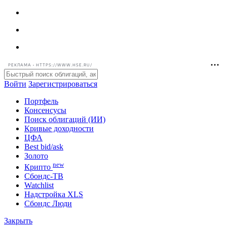
РЕКЛАМА • HTTPS://WWW.HSE.RU/
Войти
Зарегистрироваться
Портфель
Консенсусы
Поиск облигаций (ИИ)
Кривые доходности
ЦФА
Best bid/ask
Золото
new
Крипто
Сбондс-ТВ
Watchlist