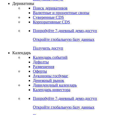
Откройте глобальную базу данных
Получить доступ
Деривативы
Поиск деривативов
Валютные и процентные свопы
Суверенные CDS
Корпоративные CDS
Попробуйте
7-дневный
демо-доступ
Откройте глобальную базу данных
Получить доступ
Календарь
Календарь событий
Дефолты
Размещения
Оферты
Аукционы госбумаг
Денежный рынок
Дивидендный календарь
Календарь инвестора