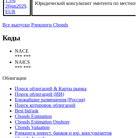
26jun2029,
EUR
Сербия,
1.5%
Юридический консультант эмитента по местном
26jun2029,
EUR
Все выпуски
Рэнкинги Cbonds
Коды
NACE
*** ***
NAICS
*** ***
Облигации
Поиск облигаций & Карты рынка
Поиск облигаций (ИИ)
Ближайшие размещения (Россия)
Поиск котировок облигаций
Best bid/ask
Cbonds Estimation