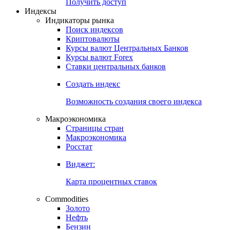
Попробуйте
7-дневный
демо-доступ
Откройте глобальную базу данных
Получить доступ
Индексы
Индикаторы рынка
Поиск индексов
Криптовалюты
Курсы валют Центральных Банков
Курсы валют Forex
Ставки центральных банков
Создать индекс
Возможность создания своего индекса
Макроэкономика
Страницы стран
Макроэкономика
Росстат
Виджет:
Карта процентных ставок