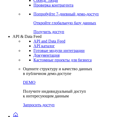
Сохраненные запросы
Виджеты акций и облигаций
Чат
Сбондс Люди
Проверка контрагента
Попробуйте
7-дневный
демо-доступ
Откройте глобальную базу данных
Получить доступ
API & Data Feed
API and Data Feed
API каталог
Готовые модули интеграции
Документация
Кастомные проекты для бизнеса
Оцените структуру и качество данных
в публичном демо-доступе
DEMO
Получите индивидуальный доступ
к интересующим данным