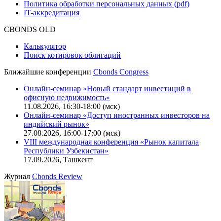
Функциональные характеристики сайта
|
Скачать в pdf
Описание процессов жизненного цикла сайта
Оферта для физических лиц
|
Скачать в pdf
Оферта для юридических лиц
|
Скачать в pdf
Политика обработки персональных данных (pdf)
IT-аккредитация
CBONDS OLD
Калькулятор
Поиск котировок облигаций
Ближайшие конференции
Cbonds Congress
Онлайн-семинар «Новый стандарт инвестиций в
офисную недвижимость»
11.08.2026, 16:30-18:00 (мск)
Онлайн-семинар «Доступ иностранных инвесторов на
индийский рынок»
27.08.2026, 16:00-17:00 (мск)
VIII международная конференция «Рынок капитала
Республики Узбекистан»
17.09.2026, Ташкент
Журнал
Cbonds Review