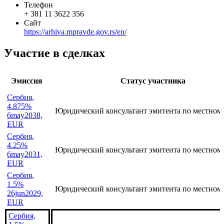
Наименование организации
Ministry of Justice and Public Administration
Статус организации
Действующая
Телефон
+ 381 11 3622 356
Сайт
https://arhiva.mpravde.gov.rs/en/
Участие в сделках
Эмиссия
Статус участника
Сербия,
4.875%
Юридический консультант эмитента по местном
6may2038,
EUR
Сербия,
4.25%
Юридический консультант эмитента по местном
6may2031,
EUR
Сербия,
1.5%
Юридический консультант эмитента по местном