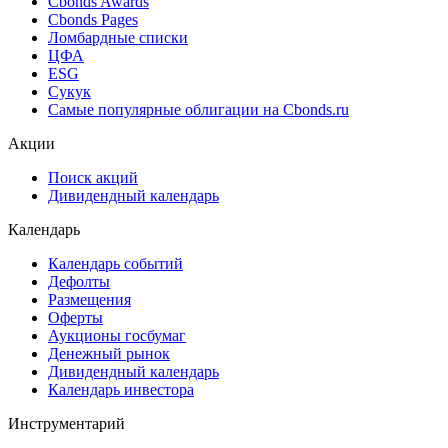
Cbonds Estimation Onshore
Cbonds Valuation
Рэнкинги инвест. банков и юр. консультантов
Cbonds Awards
Cbonds Pages
Ломбардные списки
ЦФА
ESG
Сукук
Самые популярные облигации на Cbonds.ru
Акции
Поиск акций
Дивидендный календарь
Календарь
Календарь событий
Дефолты
Размещения
Оферты
Аукционы госбумаг
Денежный рынок
Дивидендный календарь