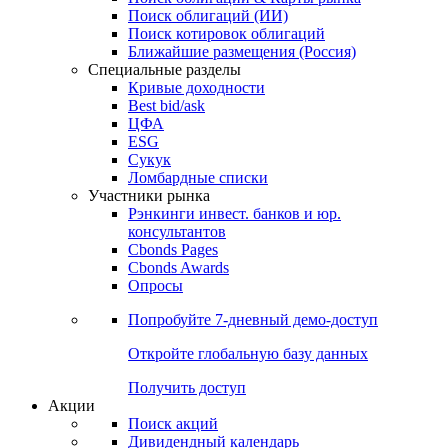
Облигации
Поиски
Поиск облигаций & Карты рынка
Поиск облигаций (ИИ)
Поиск котировок облигаций
Ближайшие размещения (Россия)
Специальные разделы
Кривые доходности
Best bid/ask
ЦФА
ESG
Сукук
Ломбардные списки
Участники рынка
Рэнкинги инвест. банков и юр.
консультантов
Cbonds Pages
Cbonds Awards
Опросы
Попробуйте
7-дневный
демо-доступ
Откройте глобальную базу данных