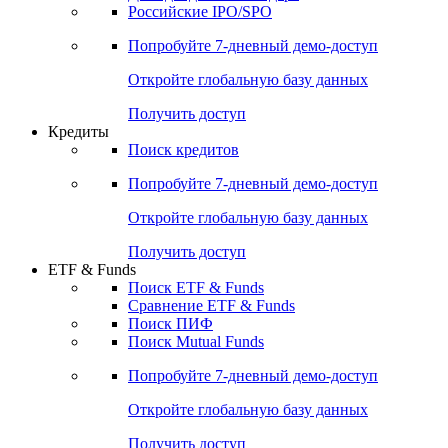
Получить доступ
Акции
Поиск акций
Дивидендный календарь
Российские IPO/SPO
Попробуйте
7-дневный
демо-доступ
Откройте глобальную базу данных
Получить доступ
Кредиты
Поиск кредитов
Попробуйте
7-дневный
демо-доступ
Откройте глобальную базу данных
Получить доступ
ETF & Funds
Поиск ETF & Funds
Сравнение ETF & Funds
Поиск ПИФ
Поиск Mutual Funds
Попробуйте
7-дневный
демо-доступ